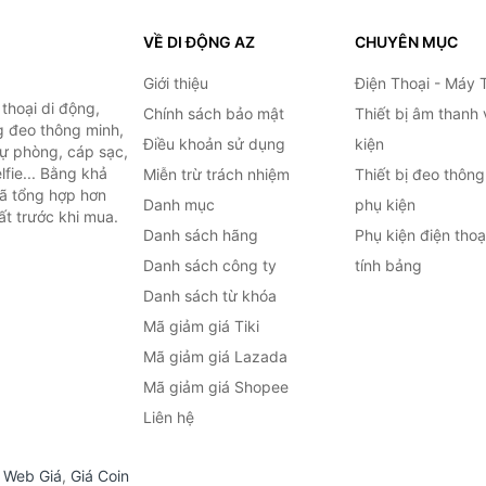
VỀ DI ĐỘNG AZ
CHUYÊN MỤC
Giới thiệu
Điện Thoại - Máy 
thoại di động,
Chính sách bảo mật
Thiết bị âm thanh
g đeo thông minh,
Điều khoản sử dụng
kiện
 dự phòng, cáp sạc,
lfie... Bằng khả
Miễn trừ trách nhiệm
Thiết bị đeo thông
đã tổng hợp hơn
Danh mục
phụ kiện
ất trước khi mua.
Danh sách hãng
Phụ kiện điện tho
Danh sách công ty
tính bảng
Danh sách từ khóa
Mã giảm giá Tiki
Mã giảm giá Lazada
Mã giảm giá Shopee
Liên hệ
,
Web Giá
,
Giá Coin