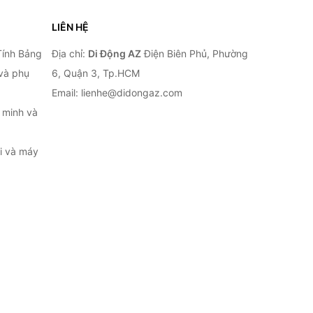
LIÊN HỆ
Tính Bảng
Địa chỉ:
Di Động AZ
Điện Biên Phủ, Phường
 và phụ
6, Quận 3, Tp.HCM
Email: lienhe@didongaz.com
 minh và
ại và máy