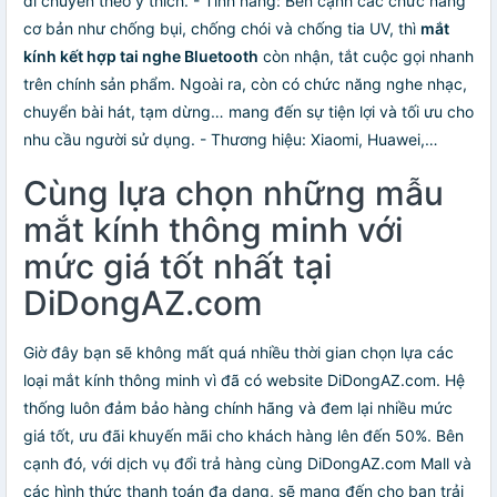
di chuyển theo ý thích. - Tính năng: Bên cạnh các chức năng
cơ bản như chống bụi, chống chói và chống tia UV, thì
mắt
kính kết hợp tai nghe Bluetooth
còn nhận, tắt cuộc gọi nhanh
trên chính sản phẩm. Ngoài ra, còn có chức năng nghe nhạc,
chuyển bài hát, tạm dừng… mang đến sự tiện lợi và tối ưu cho
nhu cầu người sử dụng. - Thương hiệu: Xiaomi, Huawei,…
Cùng lựa chọn những mẫu
mắt kính thông minh với
mức giá tốt nhất tại
DiDongAZ.com
Giờ đây bạn sẽ không mất quá nhiều thời gian chọn lựa các
loại mắt kính thông minh vì đã có website DiDongAZ.com. Hệ
thống luôn đảm bảo hàng chính hãng và đem lại nhiều mức
giá tốt, ưu đãi khuyến mãi cho khách hàng lên đến 50%. Bên
cạnh đó, với dịch vụ đổi trả hàng cùng DiDongAZ.com Mall và
các hình thức thanh toán đa dạng, sẽ mang đến cho bạn trải