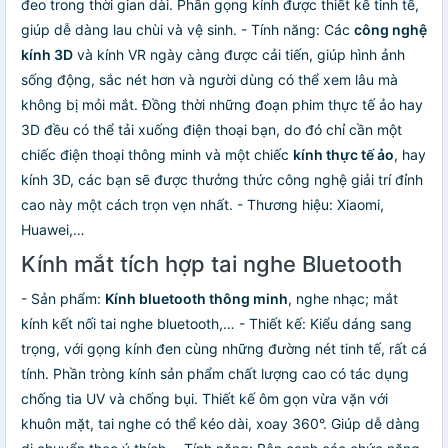
đeo trong thời gian dài. Phần gọng kính được thiết kế tinh tế,
giúp dễ dàng lau chùi và vệ sinh. - Tính năng: Các
công nghệ
kính 3D
và kính VR ngày càng được cải tiến, giúp hình ảnh
sống động, sắc nét hơn và người dùng có thể xem lâu mà
không bị mỏi mắt. Đồng thời những đoạn phim thực tế ảo hay
3D đều có thể tải xuống điện thoại bạn, do đó chỉ cần một
chiếc điện thoại thông minh và một chiếc
kính thực tế ảo
, hay
kính 3D, các bạn sẽ được thưởng thức công nghệ giải trí đỉnh
cao này một cách trọn vẹn nhất. - Thương hiệu: Xiaomi,
Huawei,…
Kính mắt tích hợp tai nghe Bluetooth
- Sản phẩm:
Kính bluetooth thông minh
, nghe nhạc; mắt
kính kết nối tai nghe bluetooth,… - Thiết kế: Kiểu dáng sang
trọng, với gọng kính đen cùng những đường nét tinh tế, rất cá
tính. Phần tròng kính sản phẩm chất lượng cao có tác dụng
chống tia UV và chống bụi. Thiết kế ôm gọn vừa vặn với
khuôn mặt, tai nghe có thể kéo dài, xoay 360°. Giúp dễ dàng