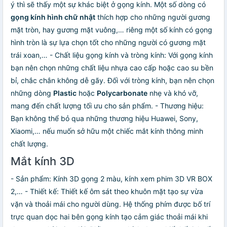
ý thì sẽ thấy một sự khác biệt ở gọng kính. Một số dòng có
gọng kính hình chữ nhật
thích hợp cho những người gương
mặt tròn, hay gương mặt vuông,… riêng một số kính có gọng
hình tròn là sự lựa chọn tốt cho những người có gương mặt
trái xoan,… - Chất liệu gọng kính và tròng kính: Với gọng kính
bạn nên chọn những chất liệu nhựa cao cấp hoặc cao su bền
bỉ, chắc chắn không dễ gãy. Đối với tròng kính, bạn nên chọn
những dòng
Plastic
hoặc
Polycarbonate
nhẹ và khó vỡ,
mang đến chất lượng tối ưu cho sản phẩm. - Thương hiệu:
Bạn không thể bỏ qua những thương hiệu Huawei, Sony,
Xiaomi,… nếu muốn sở hữu một chiếc mắt kính thông minh
chất lượng.
Mắt kính 3D
- Sản phẩm: Kính 3D gọng 2 màu, kính xem phim 3D VR BOX
2,… - Thiết kế: Thiết kế ôm sát theo khuôn mặt tạo sự vừa
vặn và thoải mái cho người dùng. Hệ thống phím được bố trí
trực quan dọc hai bên gọng kính tạo cảm giác thoải mái khi