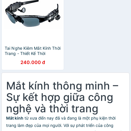
Tai Nghe Kiêm Mắt Kính Thời
Trang - Thiết Kế Thời
Trang,Chống Lóa, Chống Tia
240.000 đ
UV Hiệu Quả - Mắt kính
Bluetooth 5.0 Kết Nối Nhanh
- Hàng chính hãng
Mắt kính thông minh –
Sự kết hợp giữa công
nghệ và thời trang
Mắt kính
từ xưa đến nay đã và đang là một phụ kiện thời
trang làm đẹp của mọi người. Với sự phát triển của công