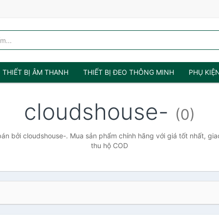
THIẾT BỊ ÂM THANH
THIẾT BỊ ĐEO THÔNG MINH
PHỤ KIỆ
cloudshouse-
(0)
n bởi cloudshouse-. Mua sản phẩm chính hãng với giá tốt nhất, gia
thu hộ COD