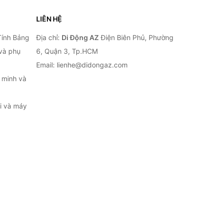
LIÊN HỆ
Tính Bảng
Địa chỉ:
Di Động AZ
Điện Biên Phủ, Phường
 và phụ
6, Quận 3, Tp.HCM
Email: lienhe@didongaz.com
 minh và
ại và máy