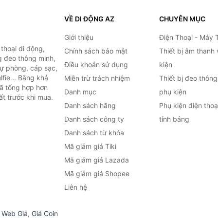
VỀ DI ĐỘNG AZ
CHUYÊN MỤC
Giới thiệu
Điện Thoại - Máy 
thoại di động,
Chính sách bảo mật
Thiết bị âm thanh
g đeo thông minh,
Điều khoản sử dụng
kiện
 dự phòng, cáp sạc,
lfie... Bằng khả
Miễn trừ trách nhiệm
Thiết bị đeo thông
đã tổng hợp hơn
Danh mục
phụ kiện
ất trước khi mua.
Danh sách hãng
Phụ kiện điện tho
Danh sách công ty
tính bảng
Danh sách từ khóa
Mã giảm giá Tiki
Mã giảm giá Lazada
Mã giảm giá Shopee
Liên hệ
,
Web Giá
,
Giá Coin