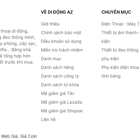
VỀ DI ĐỘNG AZ
CHUYÊN MỤC
Giới thiệu
Điện Thoại - Máy 
thoại di động,
Chính sách bảo mật
Thiết bị âm thanh
g đeo thông minh,
Điều khoản sử dụng
kiện
 dự phòng, cáp sạc,
lfie... Bằng khả
Miễn trừ trách nhiệm
Thiết bị đeo thông
đã tổng hợp hơn
Danh mục
phụ kiện
ất trước khi mua.
Danh sách hãng
Phụ kiện điện tho
Danh sách công ty
tính bảng
Danh sách từ khóa
Mã giảm giá Tiki
Mã giảm giá Lazada
Mã giảm giá Shopee
Liên hệ
,
Web Giá
,
Giá Coin