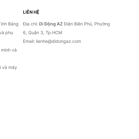
LIÊN HỆ
Tính Bảng
Địa chỉ:
Di Động AZ
Điện Biên Phủ, Phường
 và phụ
6, Quận 3, Tp.HCM
Email: lienhe@didongaz.com
 minh và
ại và máy