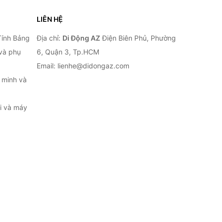
LIÊN HỆ
Tính Bảng
Địa chỉ:
Di Động AZ
Điện Biên Phủ, Phường
 và phụ
6, Quận 3, Tp.HCM
Email: lienhe@didongaz.com
 minh và
ại và máy