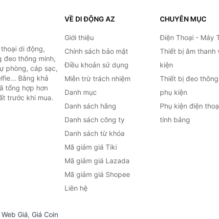
VỀ DI ĐỘNG AZ
CHUYÊN MỤC
Giới thiệu
Điện Thoại - Máy 
thoại di động,
Chính sách bảo mật
Thiết bị âm thanh
g đeo thông minh,
Điều khoản sử dụng
kiện
 dự phòng, cáp sạc,
lfie... Bằng khả
Miễn trừ trách nhiệm
Thiết bị đeo thông
đã tổng hợp hơn
Danh mục
phụ kiện
ất trước khi mua.
Danh sách hãng
Phụ kiện điện tho
Danh sách công ty
tính bảng
Danh sách từ khóa
Mã giảm giá Tiki
Mã giảm giá Lazada
Mã giảm giá Shopee
Liên hệ
,
Web Giá
,
Giá Coin