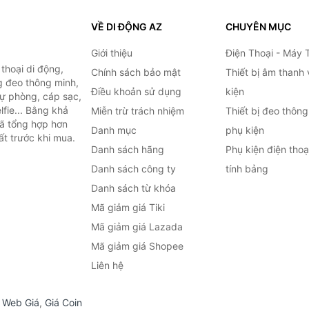
VỀ DI ĐỘNG AZ
CHUYÊN MỤC
Giới thiệu
Điện Thoại - Máy 
thoại di động,
Chính sách bảo mật
Thiết bị âm thanh
g đeo thông minh,
Điều khoản sử dụng
kiện
 dự phòng, cáp sạc,
lfie... Bằng khả
Miễn trừ trách nhiệm
Thiết bị đeo thông
đã tổng hợp hơn
Danh mục
phụ kiện
ất trước khi mua.
Danh sách hãng
Phụ kiện điện tho
Danh sách công ty
tính bảng
Danh sách từ khóa
Mã giảm giá Tiki
Mã giảm giá Lazada
Mã giảm giá Shopee
Liên hệ
,
Web Giá
,
Giá Coin