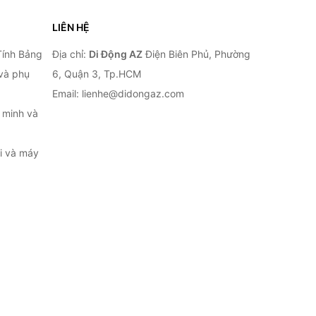
LIÊN HỆ
Tính Bảng
Địa chỉ:
Di Động AZ
Điện Biên Phủ, Phường
 và phụ
6, Quận 3, Tp.HCM
Email: lienhe@didongaz.com
 minh và
ại và máy