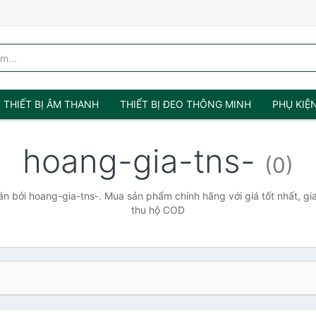
THIẾT BỊ ÂM THANH
THIẾT BỊ ĐEO THÔNG MINH
PHỤ KIỆ
hoang-gia-tns-
(0)
 bởi hoang-gia-tns-. Mua sản phẩm chính hãng với giá tốt nhất, gi
thu hộ COD