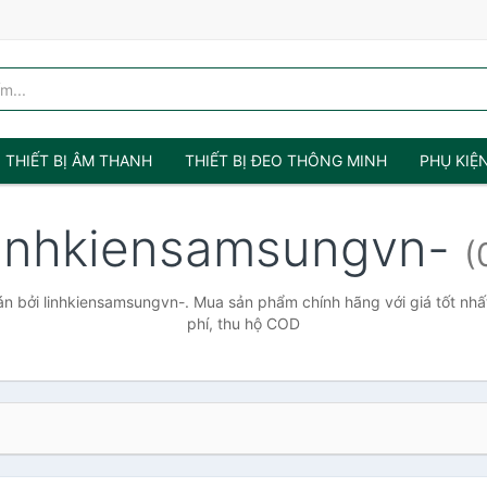
THIẾT BỊ ÂM THANH
THIẾT BỊ ĐEO THÔNG MINH
PHỤ KIỆ
linhkiensamsungvn-
(
n bởi linhkiensamsungvn-. Mua sản phẩm chính hãng với giá tốt nhất
phí, thu hộ COD