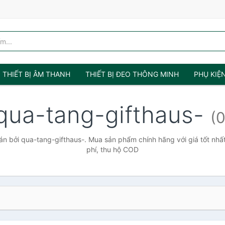
THIẾT BỊ ÂM THANH
THIẾT BỊ ĐEO THÔNG MINH
PHỤ KIỆ
qua-tang-gifthaus-
(0
n bởi qua-tang-gifthaus-. Mua sản phẩm chính hãng với giá tốt nhất
phí, thu hộ COD