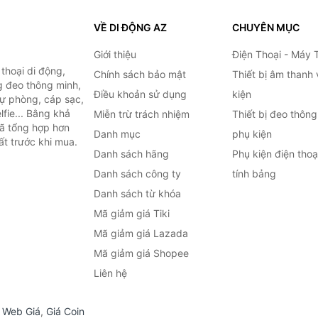
VỀ DI ĐỘNG AZ
CHUYÊN MỤC
Giới thiệu
Điện Thoại - Máy 
thoại di động,
Chính sách bảo mật
Thiết bị âm thanh
g đeo thông minh,
Điều khoản sử dụng
kiện
 dự phòng, cáp sạc,
lfie... Bằng khả
Miễn trừ trách nhiệm
Thiết bị đeo thông
đã tổng hợp hơn
Danh mục
phụ kiện
ất trước khi mua.
Danh sách hãng
Phụ kiện điện tho
Danh sách công ty
tính bảng
Danh sách từ khóa
Mã giảm giá Tiki
Mã giảm giá Lazada
Mã giảm giá Shopee
Liên hệ
,
Web Giá
,
Giá Coin