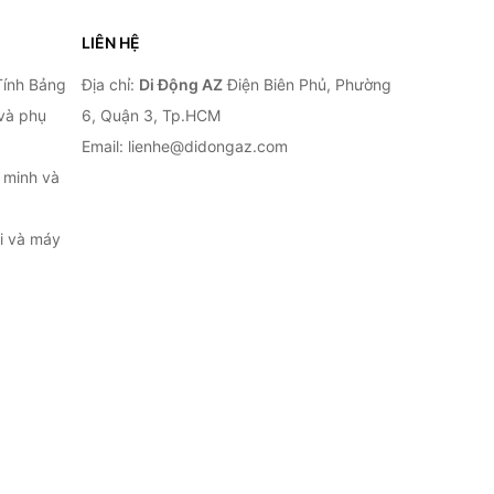
LIÊN HỆ
Tính Bảng
Địa chỉ:
Di Động AZ
Điện Biên Phủ, Phường
 và phụ
6, Quận 3, Tp.HCM
Email: lienhe@didongaz.com
 minh và
ại và máy