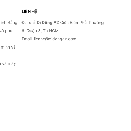
LIÊN HỆ
Tính Bảng
Địa chỉ:
Di Động AZ
Điện Biên Phủ, Phường
 và phụ
6, Quận 3, Tp.HCM
Email: lienhe@didongaz.com
 minh và
ại và máy