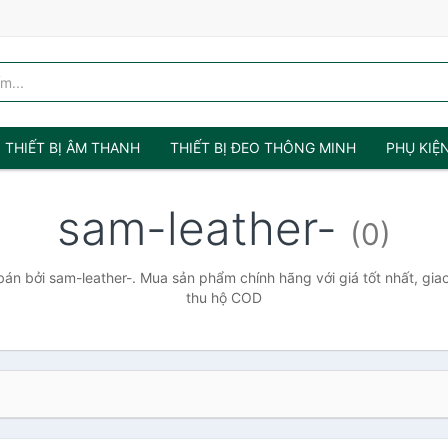
THIẾT BỊ ÂM THANH
THIẾT BỊ ĐEO THÔNG MINH
PHỤ KIỆ
sam-leather-
(0)
án bởi sam-leather-. Mua sản phẩm chính hãng với giá tốt nhất, giao
thu hộ COD