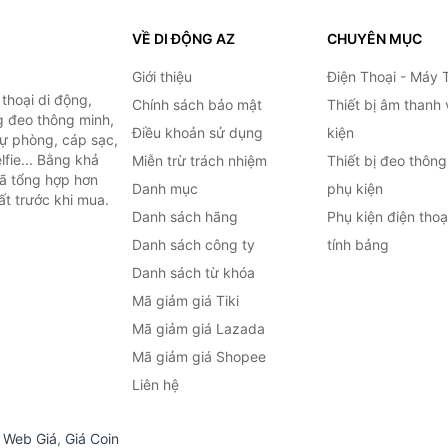
VỀ DI ĐỘNG AZ
CHUYÊN MỤC
Giới thiệu
Điện Thoại - Máy 
thoại di động,
Chính sách bảo mật
Thiết bị âm thanh
g đeo thông minh,
Điều khoản sử dụng
kiện
 dự phòng, cáp sạc,
lfie... Bằng khả
Miễn trừ trách nhiệm
Thiết bị đeo thông
đã tổng hợp hơn
Danh mục
phụ kiện
ất trước khi mua.
Danh sách hãng
Phụ kiện điện tho
Danh sách công ty
tính bảng
Danh sách từ khóa
Mã giảm giá Tiki
Mã giảm giá Lazada
Mã giảm giá Shopee
Liên hệ
,
Web Giá
,
Giá Coin