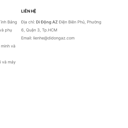
LIÊN HỆ
Tính Bảng
Địa chỉ:
Di Động AZ
Điện Biên Phủ, Phường
 và phụ
6, Quận 3, Tp.HCM
Email: lienhe@didongaz.com
 minh và
ại và máy