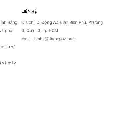
LIÊN HỆ
Tính Bảng
Địa chỉ:
Di Động AZ
Điện Biên Phủ, Phường
 và phụ
6, Quận 3, Tp.HCM
Email: lienhe@didongaz.com
 minh và
ại và máy