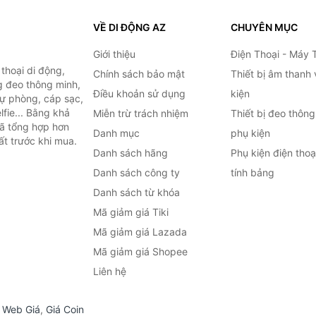
VỀ DI ĐỘNG AZ
CHUYÊN MỤC
Giới thiệu
Điện Thoại - Máy 
thoại di động,
Chính sách bảo mật
Thiết bị âm thanh
g đeo thông minh,
Điều khoản sử dụng
kiện
 dự phòng, cáp sạc,
lfie... Bằng khả
Miễn trừ trách nhiệm
Thiết bị đeo thông
đã tổng hợp hơn
Danh mục
phụ kiện
ất trước khi mua.
Danh sách hãng
Phụ kiện điện tho
Danh sách công ty
tính bảng
Danh sách từ khóa
Mã giảm giá Tiki
Mã giảm giá Lazada
Mã giảm giá Shopee
Liên hệ
,
Web Giá
,
Giá Coin