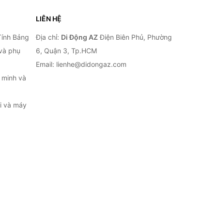
LIÊN HỆ
Tính Bảng
Địa chỉ:
Di Động AZ
Điện Biên Phủ, Phường
 và phụ
6, Quận 3, Tp.HCM
Email: lienhe@didongaz.com
 minh và
ại và máy