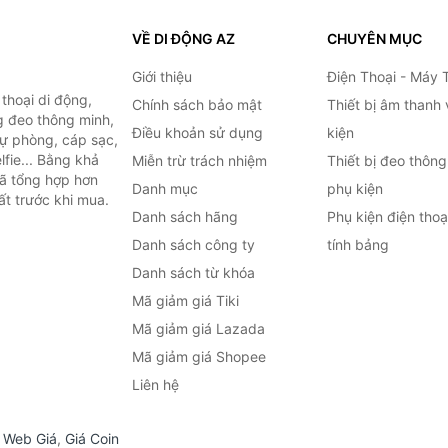
VỀ DI ĐỘNG AZ
CHUYÊN MỤC
Giới thiệu
Điện Thoại - Máy 
thoại di động,
Chính sách bảo mật
Thiết bị âm thanh
g đeo thông minh,
Điều khoản sử dụng
kiện
 dự phòng, cáp sạc,
lfie... Bằng khả
Miễn trừ trách nhiệm
Thiết bị đeo thông
đã tổng hợp hơn
Danh mục
phụ kiện
ất trước khi mua.
Danh sách hãng
Phụ kiện điện tho
Danh sách công ty
tính bảng
Danh sách từ khóa
Mã giảm giá Tiki
Mã giảm giá Lazada
Mã giảm giá Shopee
Liên hệ
,
Web Giá
,
Giá Coin