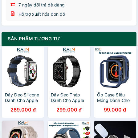
7 ngày đổi trả dễ dàng
Hỗ trợ xuất hóa đơn đỏ
SẢN PHẨM TƯƠNG TỰ
Dây Đeo Silicone
Dây Đeo Thép
Ốp Case Siêu
Dành Cho Apple
Dành Cho Apple
Mỏng Dành Cho
Watch Ultra /
Watch Ultra /
Apple Watch
289.000 đ
299.000 đ
99.000 đ
Apple Watch
Apple Watch
4/5/6/7/8/9/SE/
Series, Kai.N
Series, Kai.N
Seri 10, Kai.N Pc
Sport Buckle
DouBead Steel
Matte_ Hàng
Color Band-
Band - Hàng
chính hãng
Hàng Chính Hãng
Chính Hãng