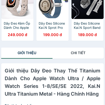
Dây Đeo Kèm Ốp
Dây Đeo Silicone
Dây Đeo Silicone
Dành Cho Apple
Kai.N Sprot Pro
Kai.N Sport Band
Watch Ultra /
Magnectic Dành
Dành Cho Apple
249.000 đ
199.000 đ
189.000 đ
Apple Watch
Cho Samsung
Watch Ultra /
Series
Galaxy Watch 4/
Apple Watch
4/5/6/7/8/SE/SE
Watch 5/ Watch
Series - Hàng
2022, Kai.N
5 Pro/ Watch 6_
Chính Hãng
GIỚI THIỆU
CHI TIẾT
Venture - Hàng
Hàng Chính Hãng
Chính Hãng
Giới thiệu Dây Đeo Thay Thế Titanium
Dành Cho Apple Watch Ultra / Apple
Watch Series 1-8/SE/SE 2022, Kai.N
Ultra Titanium Metal - Hàng Chính Hãng