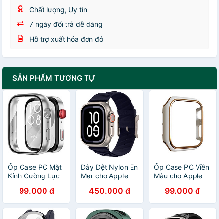
Chất lượng, Uy tín
7 ngày đổi trả dễ dàng
Hỗ trợ xuất hóa đơn đỏ
SẢN PHẨM TƯƠNG TỰ
Ốp Case PC Mặt
Dây Dệt Nylon En
Ốp Case PC Viền
Kính Cường Lực
Mer cho Apple
Màu cho Apple
chống va đập
Watch Series &
Watch Series
99.000 đ
450.000 đ
99.000 đ
cho Huawei
Apple Watch
4/5/6/SE/7/8/9/SE1
Watch Fit 3 -
Ultra Size
Size
Hàng Chính Hãng
40/41/42mm &
40mm/41mm/44m