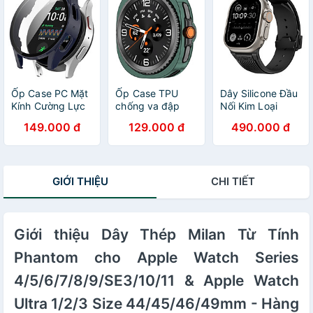
44/45/46/49mm
- Hàng Chính
- Hàng Chính
Hãng
Hãng
Ốp Case PC Mặt
Ốp Case TPU
Dây Silicone Đầu
Kính Cường Lực
chống va đập
Nối Kim Loại
chống va đập
cho Samsung
Hublot Style cho
149.000 đ
129.000 đ
490.000 đ
cho Samsung
Galaxy Watch8
Apple Watch
Galaxy Watch 7
Classic 46mm -
Ultra 1/2 & Apple
40mm / 44mm -
Hàng Chính Hãng
Watch Series
Hàng Chính Hãng
4/5/6/7/8/9/SE/10
GIỚI THIỆU
CHI TIẾT
Size
44/45/46/49mm
- Hàng Chính
Hãng
Giới thiệu Dây Thép Milan Từ Tính
Phantom cho Apple Watch Series
4/5/6/7/8/9/SE3/10/11 & Apple Watch
Ultra 1/2/3 Size 44/45/46/49mm - Hàng