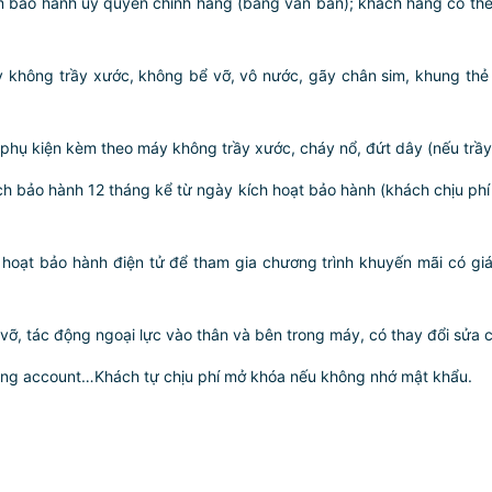
m bảo hành ủy quyền chính hãng (bằng văn bản); khách hàng có thể 
y không trầy xước, không bể vỡ, vô nước, gãy chân sim, khung thẻ 
 phụ kiện kèm theo máy không trầy xước, cháy nổ, đứt dây (nếu trầ
ch bảo hành 12 tháng kể từ ngày kích hoạt bảo hành (khách chịu phí
oạt bảo hành điện tử để tham gia chương trình khuyến mãi có giá 
, tác động ngoại lực vào thân và bên trong máy, có thay đổi sửa 
ung account…Khách tự chịu phí mở khóa nếu không nhớ mật khẩu.