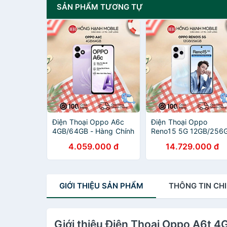
SẢN PHẨM TƯƠNG TỰ
Điện Thoại Oppo A6c
Điện Thoại Oppo
4GB/64GB - Hàng Chính
Reno15 5G 12GB/256
Hãng
- Hàng Chính Hãng
4.059.000 đ
14.729.000 đ
GIỚI THIỆU
SẢN PHẨM
THÔNG TIN
CHI
Giới thiệu Điện Thoại Oppo A6t 