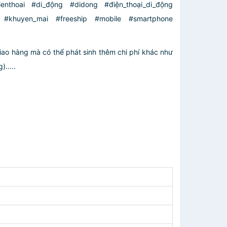
enthoai #di_động #didong #điện_thoại_di_động
_rẻ #khuyen_mai #freeship #mobile #smartphone
giao hàng mà có thể phát sinh thêm chi phí khác như
.....