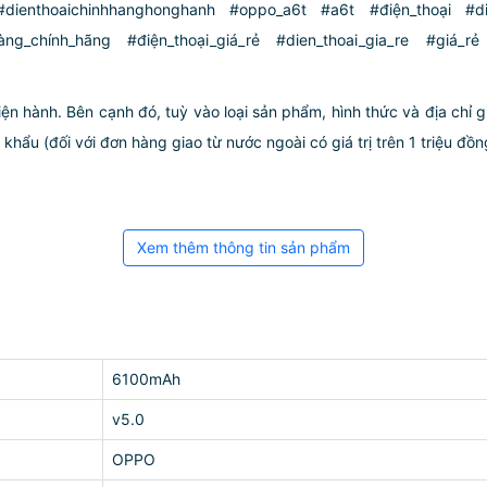
ienthoaichinhhanghonghanh #oppo_a6t #a6t #điện_thoại #di
hàng_chính_hãng #điện_thoại_giá_rẻ #dien_thoai_gia_re #giá
iện hành. Bên cạnh đó, tuỳ vào loại sản phẩm, hình thức và địa chỉ 
ẩu (đối với đơn hàng giao từ nước ngoài có giá trị trên 1 triệu đồng)
Xem thêm thông tin sản phẩm
6100mAh
v5.0
OPPO