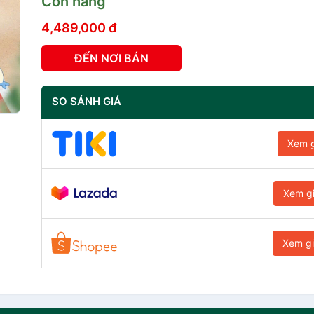
Còn hàng
4,489,000 đ
ĐẾN NƠI BÁN
SO SÁNH GIÁ
Xem g
Xem g
Xem g