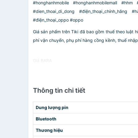
#honghanhmobile #honghanhmobilemall #hhm #d
#dien_thoai_di_dong #điện_thoại_chính_hãng #
#điện_thoại_oppo #oppo
Giá sản phẩm trên Tiki đã bao gồm thuế theo luật h
phí vận chuyển, phụ phí hàng cồng kềnh, thuế nhập kh
Giá BARA
Thông tin chi tiết
Dung lượng pin
Bluetooth
Thương hiệu