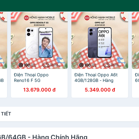
Điện Thoại Oppo
Điện Thoại Oppo A6t
Đ
GB
Reno16 F 5G
4GB/128GB - Hàng
6
8GB/256GB - Hàng
Chính Hãng
C
13.679.000 đ
5.349.000 đ
Chính Hãng
 TIẾT
4GB/64GB - Hàng Chính Hãng