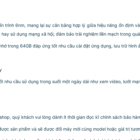
iến trình 6nm, mang lại sự cân bằng hợp lý giữa hiệu năng ổn định v
e hay sử dụng mạng xã hội, đảm bảo trải nghiệm liền mạch trong quá
hớ trong 64GB đáp ứng tốt nhu cầu cài đặt ứng dụng, lưu trữ hình 
y
ốt nhu cầu sử dụng trong suốt một ngày dài như xem video, lướt m
p, quý khách vui lòng dành ít thời gian đọc kĩ chính sách bảo hành
ược sản phẩm và sẽ được đổi máy mới cùng model hoặc giá trị tương