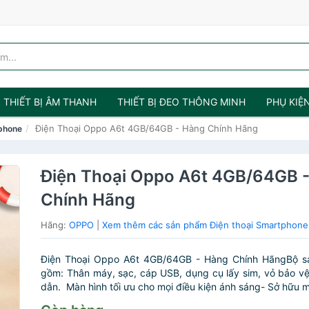
THIẾT BỊ ÂM THANH
THIẾT BỊ ĐEO THÔNG MINH
PHỤ KIỆ
Điện Thoại Oppo A6t 4GB/64GB - Hàng Chính Hãng
tphone
Điện Thoại Oppo A6t 4GB/64GB 
Chính Hãng
Hãng:
OPPO
|
Xem thêm các sản phẩm Điện thoại Smartphon
Điện Thoại Oppo A6t 4GB/64GB - Hàng Chính HãngBộ 
gồm: Thân máy, sạc, cáp USB, dụng cụ lấy sim, vỏ bảo v
dẫn. Màn hình tối ưu cho mọi điều kiện ánh sáng- Sở hữu m