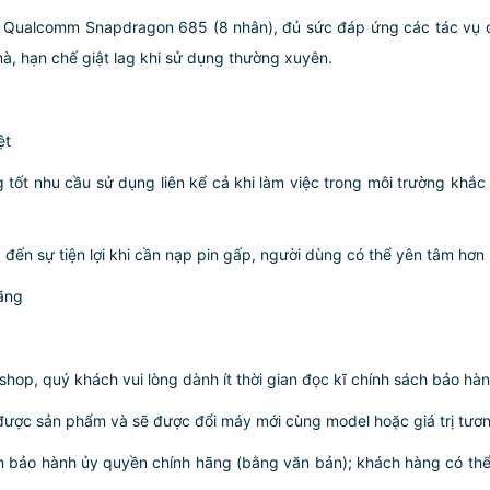
ử lý Qualcomm Snapdragon 685 (8 nhân), đủ sức đáp ứng các tác vụ
, hạn chế giật lag khi sử dụng thường xuyên.
ệt
ốt nhu cầu sử dụng liên kể cả khi làm việc trong môi trường khắc n
đến sự tiện lợi khi cần nạp pin gấp, người dùng có thể yên tâm hơ
ãng
p, quý khách vui lòng dành ít thời gian đọc kĩ chính sách bảo hành
ược sản phẩm và sẽ được đổi máy mới cùng model hoặc giá trị tương
m bảo hành ủy quyền chính hãng (bằng văn bản); khách hàng có thể 