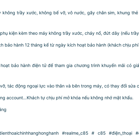
y không trầy xước, không bể vỡ, vô nước, gãy chân sim, khung thẻ 
 phụ kiện kèm theo máy không trầy xước, cháy nổ, đứt dây (nếu trầ
ch bảo hành 12 tháng kể từ ngày kích hoạt bảo hành (khách chịu phí
oạt bảo hành điện tử để tham gia chương trình khuyến mãi có giá 
, tác động ngoại lực vào thân và bên trong máy, có thay đổi sửa 
ung account…Khách tự chịu phí mở khóa nếu không nhớ mật khẩu.
ãng
enthoaichinhhanghonghanh #realme_c85 # c85 #điện_thoại #d