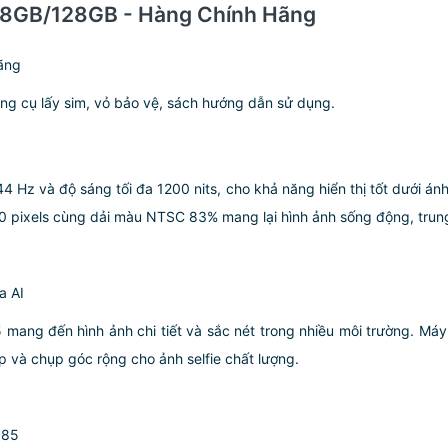
5 8GB/128GB - Hàng Chính Hãng
ãng
g cụ lấy sim, vỏ bảo vệ, sách hướng dẫn sử dụng.
44 Hz và độ sáng tối đa 1200 nits, cho khả năng hiển thị tốt dưới án
570 pixels cùng dải màu NTSC 83% mang lại hình ảnh sống động, trun
a AI
 mang đến hình ảnh chi tiết và sắc nét trong nhiều môi trường. M
p và chụp góc rộng cho ảnh selfie chất lượng.
685