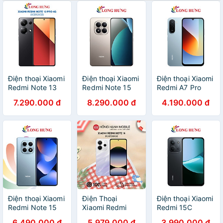
Điện thoại Xiaomi
Điện thoại Xiaomi
Điện thoại Xiaomi
Redmi Note 13
Redmi Note 15
Redmi A7 Pro
Pro 4G
Pro
(4GB/64GB) -
7.290.000 đ
8.290.000 đ
4.190.000 đ
(8GB/128GB) -
(12GB/256GB) -
Hàng chính hãng
Hàng chính hãng
Hàng chính hãng
Điện thoại Xiaomi
Điện Thoại
Điện thoại Xiaomi
Redmi Note 15
Xiaomi Redmi
Redmi 15C
(8GB/128GB) -
Note 14
(6GB/128GB) -
6.490.000 đ
5.979.000 đ
3.990.000 đ