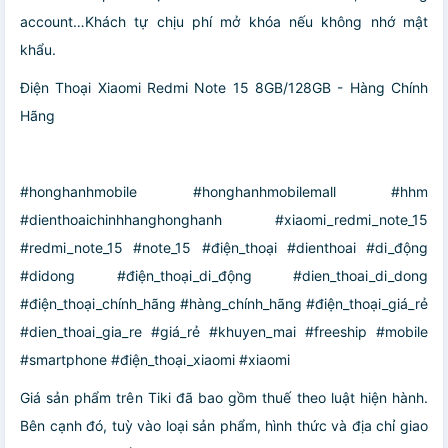
account…Khách tự chịu phí mở khóa nếu không nhớ mật
khẩu.
Điện Thoại Xiaomi Redmi Note 15 8GB/128GB - Hàng Chính
Hãng
#honghanhmobile #honghanhmobilemall #hhm
#dienthoaichinhhanghonghanh #xiaomi_redmi_note_15
#redmi_note_15 #note_15 #điện_thoại #dienthoai #di_động
#didong #điện_thoại_di_động #dien_thoai_di_dong
#điện_thoại_chính_hãng #hàng_chính_hãng #điện_thoại_giá_rẻ
#dien_thoai_gia_re #giá_rẻ #khuyen_mai #freeship #mobile
#smartphone #điện_thoại_xiaomi #xiaomi
Giá sản phẩm trên Tiki đã bao gồm thuế theo luật hiện hành.
Bên cạnh đó, tuỳ vào loại sản phẩm, hình thức và địa chỉ giao