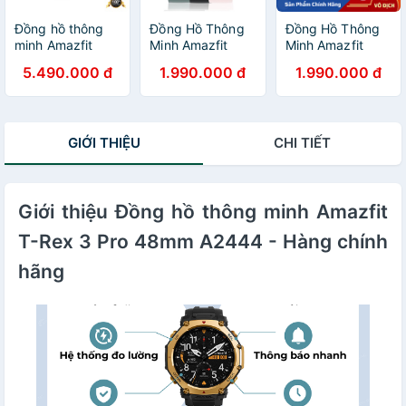
Đồng hồ thông
Đồng Hồ Thông
Đồng Hồ Thông
minh Amazfit
Minh Amazfit
Minh Amazfit
GTR 3 Pro -
GTS 2 Mini -
GTS 2 Mini Quốc
5.490.000 đ
1.990.000 đ
1.990.000 đ
Hàng Chính Hãng
Hàng Chính Hãng
Tế✅ Hàng Chính
- Bảo Hành 12
Hãng✅ Bảo
Tháng
Hành 12 Tháng
GIỚI THIỆU
CHI TIẾT
Giới thiệu Đồng hồ thông minh Amazfit
T-Rex 3 Pro 48mm A2444 - Hàng chính
hãng