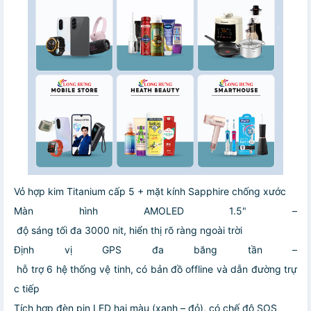
Vỏ hợp kim Titanium cấp 5 + mặt kính Sapphire chống xước
Màn hình AMOLED 1.5" –
độ sáng tối đa 3000 nit, hiển thị rõ ràng ngoài trời
Định vị GPS đa băng tần –
hỗ trợ 6 hệ thống vệ tinh, có bản đồ offline và dẫn đường trự
c tiếp
Tích hợp đèn pin LED hai màu (xanh – đỏ), có chế độ SOS