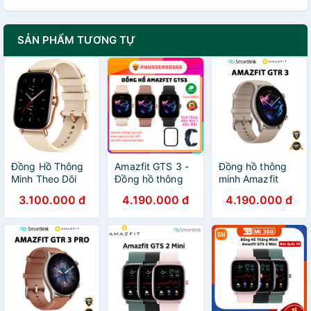
SẢN PHẨM TƯƠNG TỰ
Đồng Hồ Thông
Amazfit GTS 3 -
Đồng hồ thông
Minh Theo Dõi
Đồng hồ thông
minh Amazfit
Vận Động Theo
minh Amazfit
GTR 3 - Hàng
3.100.000 đ
4.190.000 đ
4.190.000 đ
Dõi Sức Khỏe
GTS 3 - Pin 12
Chính Hãng
Huami Amazfit
ngày - Tiếng Việt
GTS 2 - New
| Chính hãng -
Seal
BH 12 tháng