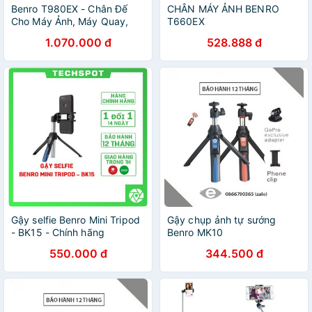
Benro T980EX - Chân Đế
CHÂN MÁY ẢNH BENRO
Cho Máy Ảnh, Máy Quay,
T660EX
Smartphone, Tải Trọng 5kg,
1.070.000 đ
528.888 đ
Chiều Cao 1.62m, Tặng Kèm
Kẹp Điện Thoại
Gậy selfie Benro Mini Tripod
Gậy chụp ảnh tự sướng
- BK15 - Chính hãng
Benro MK10
550.000 đ
344.500 đ