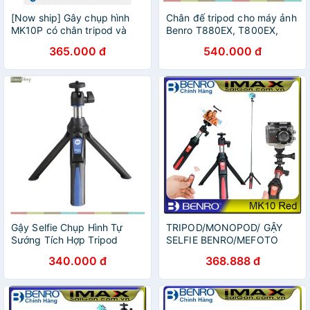
[Now ship] Gây chụp hình
Chân đế tripod cho máy ảnh
MK10P có chân tripod và
Benro T880EX, T800EX,
remote (kết nối bluetooth)
T660EX, T600EX
365.000 đ
540.000 đ
Gậy Selfie Chụp Hình Tự
TRIPOD/MONOPOD/ GẬY
Sướng Tích Hợp Tripod
SELFIE BENRO/MEFOTO
Benro MK10 Hỗ Trợ
MK10
340.000 đ
368.888 đ
Bluetooth 3.0