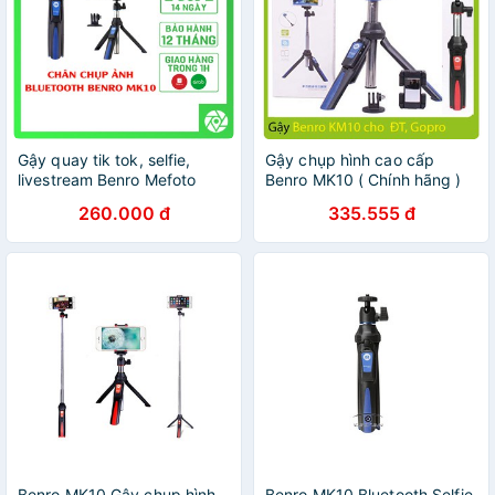
Gậy quay tik tok, selfie,
Gậy chụp hình cao cấp
livestream Benro Mefoto
Benro MK10 ( Chính hãng )
MK10 - Benro MK10 - Tripod
260.000 đ
335.555 đ
Điện thoại - Chính Hãng
Hoằng Quân
Benro MK10 Gậy chụp hình
Benro MK10 Bluetooth Selfie