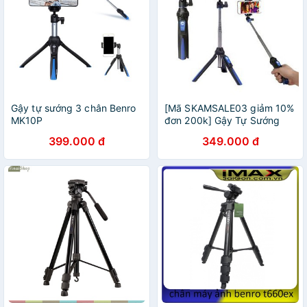
Gậy tự sướng 3 chân Benro
[Mã SKAMSALE03 giảm 10%
MK10P
đơn 200k] Gậy Tự Sướng
quay tiktok livestream (
399.000 đ
349.000 đ
Monopod ) Benro MK10