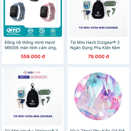
Đồng hồ thông minh Havit
Túi Mini Havit Dizigear® 2
M9006 màn hình cảm ứng,
Ngăn Đựng Phụ Kiện Kèm
chống nước IP67, hiển thị tin
Móc Khoá | Size 10x7x3cm
559.000 đ
79.000 đ
nhắn/cuộc gọi (3 màu tùy
chọn)
Túi Mini Havit x Dizigear® 2
[Quà Tặng] Phụ Kiện Giá Đỡ