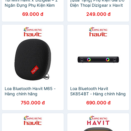
Ngăn Đựng Phụ Kiện Kèm
Điện Thoại Dizigear x Havit
Móc Khoá | Size 10x7x3cm
Nhiều Kiểu Dáng, Họa Tiết
69.000 đ
249.000 đ
Thời Trang - Hàng Chính
Hãng
Loa Bluetooth Havit M65 -
Loa Bluetooth Havit
Hàng chính hãng
SK854BT - Hàng chính hãng
750.000 đ
690.000 đ