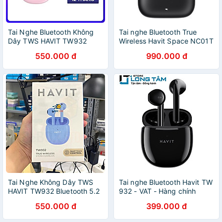
Tai Nghe Bluetooth Không
Tai nghe Bluetooth True
Dây TWS HAVIT TW932
Wireless Havit Space NC01T
Bluetooth 5.2 - Âm Bass
TW991 Pro - Hàng chính
550.000 đ
990.000 đ
Tăng Cường, Driver 13mm -
hãng
Hàng Chính Hãng
Tai Nghe Không Dây TWS
Tai nghe Bluetooth Havit TW
HAVIT TW932 Bluetooth 5.2
932 - VAT - Hàng chính
Âm Bass Tăng Cường,
hãng - Giá Rẻ
550.000 đ
399.000 đ
Driver 13mm - Hàng Chính
Hãng