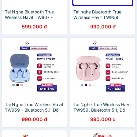
Tai Nghe Bluetooth True
Tai nghe Bluetooth True
Wireless Havit TW967 -
Wireless Havit TW959,
Bluetooth 5.1, Thiết Kế Công
Bluetooth 5.1, Độ Trễ Tới
599.000 đ
990.000 đ
Thái Học, Driver 10mm,
65ms, Nghe Độc Lập, Pin
Nghe Nhạc Đến 5H - Hàng
Tới 20H - Hàng Chính Hãng
Chính Hãng
Tai Nghe True Wireless Havit
Tai Nghe True Wireless Havit
TW959 - Bluetooth 5.1, Độ
TW959, Bluetooth 5.1, Độ
Trễ Tới 65ms, Nghe Độc
Trễ Tới 0.065s, Kháng Nước
990.000 đ
990.000 đ
Lập, Pin Tới 20H - Hàng
IPX4, Pin Tới 20H - Hàng
Chính Hãng
Chính Hãng