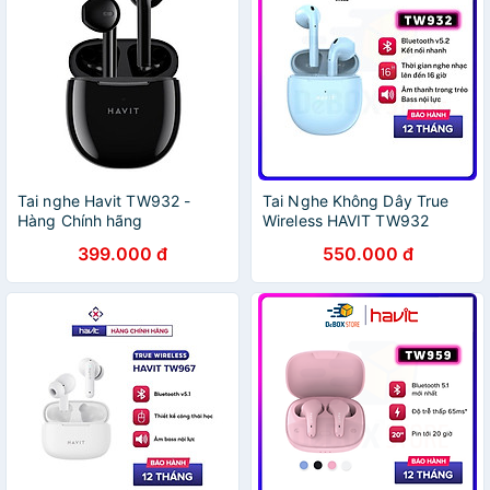
Tai nghe Havit TW932 -
Tai Nghe Không Dây True
Hàng Chính hãng
Wireless HAVIT TW932
Bluetooth 5.2 Âm Bass
399.000 đ
550.000 đ
Tăng Cường, Driver 13mm -
Hàng Chính Hãng