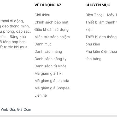
VỀ DI ĐỘNG AZ
CHUYÊN MỤC
Giới thiệu
Điện Thoại - Máy 
thoại di động,
Chính sách bảo mật
Thiết bị âm thanh
g đeo thông minh,
Điều khoản sử dụng
kiện
 dự phòng, cáp sạc,
lfie... Bằng khả
Miễn trừ trách nhiệm
Thiết bị đeo thông
đã tổng hợp hơn
Danh mục
phụ kiện
ất trước khi mua.
Danh sách hãng
Phụ kiện điện tho
Danh sách công ty
tính bảng
Danh sách từ khóa
Mã giảm giá Tiki
Mã giảm giá Lazada
Mã giảm giá Shopee
Liên hệ
,
Web Giá
,
Giá Coin