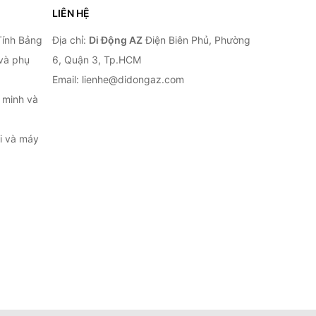
LIÊN HỆ
Tính Bảng
Địa chỉ:
Di Động AZ
Điện Biên Phủ, Phường
 và phụ
6, Quận 3, Tp.HCM
Email: lienhe@didongaz.com
 minh và
ại và máy