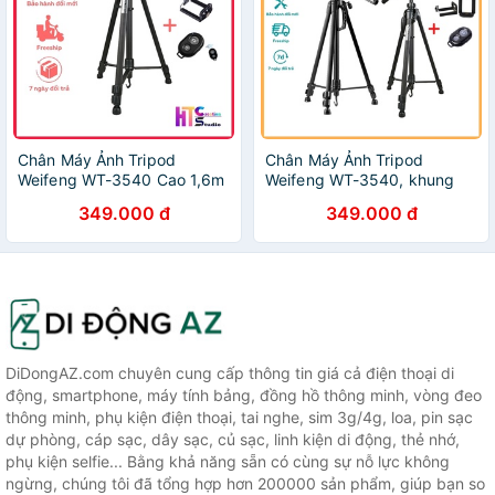
Chân Máy Ảnh Tripod
Chân Máy Ảnh Tripod
Weifeng WT-3540 Cao 1,6m
Weifeng WT-3540, khung
Khung Nhôm, Điều Khiển
nhôm cao cấp, cao 1.6m
349.000 đ
349.000 đ
Remote Tương Thích Với
chịu tải 3kg, chụp ảnh quay
Nhiều Dòng Máy
phim livestream - Tặng kẹp
DiDongAZ.com chuyên cung cấp thông tin giá cả điện thoại di
động, smartphone, máy tính bảng, đồng hồ thông minh, vòng đeo
thông minh, phụ kiện điện thoại, tai nghe, sim 3g/4g, loa, pin sạc
dự phòng, cáp sạc, dây sạc, củ sạc, linh kiện di động, thẻ nhớ,
phụ kiện selfie... Bằng khả năng sẵn có cùng sự nỗ lực không
ngừng, chúng tôi đã tổng hợp hơn 200000 sản phẩm, giúp bạn so