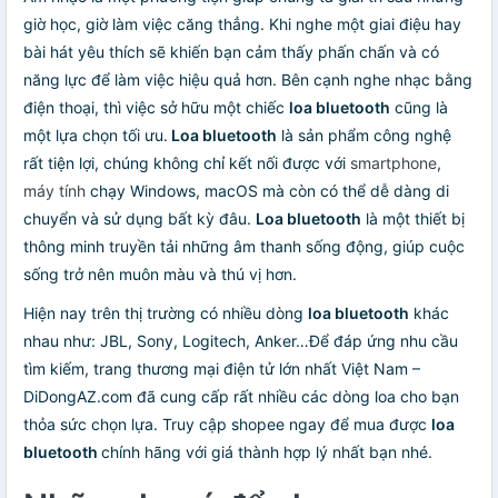
giờ học, giờ làm việc căng thẳng. Khi nghe một giai điệu hay
bài hát yêu thích sẽ khiến bạn cảm thấy phấn chấn và có
năng lực để làm việc hiệu quả hơn. Bên cạnh nghe nhạc bằng
điện thoại, thì việc sở hữu một chiếc
loa bluetooth
cũng là
một lựa chọn tối ưu.
Loa bluetooth
là sản phẩm công nghệ
rất tiện lợi, chúng không chỉ kết nối được với
smartphone
,
máy tính
chạy Windows, macOS mà còn có thể dễ dàng di
chuyển và sử dụng bất kỳ đâu.
Loa bluetooth
là một thiết bị
thông minh truyền tải những âm thanh sống động, giúp cuộc
sống trở nên muôn màu và thú vị hơn.
Hiện nay trên thị trường có nhiều dòng
loa bluetooth
khác
nhau như: JBL, Sony, Logitech, Anker…Để đáp ứng nhu cầu
tìm kiếm, trang thương mại điện tử lớn nhất Việt Nam –
DiDongAZ.com đã cung cấp rất nhiều các dòng loa cho bạn
thỏa sức chọn lựa. Truy cập shopee ngay để mua được
loa
bluetooth
chính hãng với giá thành hợp lý nhất bạn nhé.