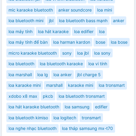
mic karaoke bluetooth
anker soundcore
loa mini
loa bluetooth mini
jbl
loa bluetooth bass mạnh
anker
loa máy tính
loa hát karaoke
loa edifier
loa
loa máy tính để bàn
loa harman kardon
bose
loa bose
micro karaoke bluetooth
sony
loa jbl
loa sony
loa bluetooth
loa bluetooth karaoke
loa vi tính
loa marshall
loa lg
loa anker
jbl charge 5
loa karaoke mini
marshall
karaoke mini
loa tronsmart
xdobo x8 max
pkcb
loa bluetooth tronsmart
loa hát karaoke bluetooth
loa samsung
edifier
loa bluetooth kimiso
loa logitech
tronsmart
loa nghe nhạc bluetooth
loa tháp samsung mx-t70