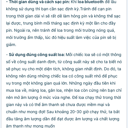
- Thời gian dùng và cách sạc pin:
Khi
loa bluetooth
để lâu
không sử dụng thì bạn cần sạc định kỳ.Tránh để cạn pin
trong thời gian dài vì sẽ rất dễ làm hỏng pin và không thể sạc
lại được, trung bình mỗi tháng sạc định kỳ một lần cho đầy
pin. Ngoài ra, nên tránh để loa trong môi trường nóng quá,
môi trường ẩm thấp, lúc đó hiệu suất làm việc của pin sẽ bị
giảm.
-
Sử dụng đúng công suất loa:
Mỗi chiếc loa sẽ có một thông
số về công suất danh định, từ công suất này sẽ cho ta biết nó
sẽ phục vụ cho một diện tích, không gian nhất định. Do đó, ta
không nên dùng những chiếc loa có công suất nhỏ để phục
vụ trong một không gian quá lớn. Những ngày đầu tiên khi
mua loa về, màng loa, gân loa, nhện loa còn cứng nên bạn chỉ
nên mở âm lượng ở mức vừa nghe. Để loa chạy thử trong thời
gian này và có thể âm thanh sẽ chưa được mềm mại và
chuẩn như mong đợi! Sau khoảng 20-30 giờ chạy thử, ta bắt
đầu tăng âm lượng dần để đạt được âm lượng và chất lượng
âm thanh như mong muốn