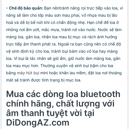
- Chế độ bảo quản:
Bạn nêntránh nắng rọi trực tiếp vào loa, vì
nắng sẽ làm cho lớp màu sơn mau phai, vỏ nhựa mau bị lão
hoá và dễ bị bể nứt khi có chấn động nhẹ. Hạn chế để loa ở
những nơi ẩm ướt, mắc mưa, tránh rơi vào nước. Nước sẽ làm
màng loa, gân loa, nhện loa mau bị mục và rách ảnh hưởng
trực tiếp âm thanh phát ra. Ngoài ra bạn cũng nên có chế độ
vệ sinh định kỳ cho loa, tránh bụi bám vào vỏ loa hay màng
loa. Vì bụi là tác nhân sẽ giữ ẩm, giữ nước làm màng loa, gân
loa mau mục hơn. Thường xuyên vệ sinh bụi bặm cho loa
bằng
máy hút bụi
mini hoặc khăn lau mềm, đặt loa nơi thoáng
mát sẽ tránh được tình trạng bị mục loa.
Mua các dòng loa bluetooth
chính hãng, chất lượng với
âm thanh tuyệt vời tại
DiDongAZ.com