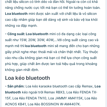
chất liệu silicon có tính dẻo và đàn hồi. Ngoài ra còn có khả
năng chống nước cực tốt mà bạn có thể tin tưởng hoàn toàn.
Loa bluetooth
mini được sản xuất với chất liệu là vỏ silicon
cao cấp nhằm giúp bạn dễ dàng vệ sinh và bảo vệ loa khỏi
những va đập mạnh.
- Công suất: Loa bluetooth
mini có đa dạng các loại công
suất như 15W, 20W, 30W, 40W,…Với công suất càng cao và
mạnh mẽ thì
loa bluetooth
mini sẽ mang đến cho bạn những
giây phút nghe nhạc thoải mái và chân thật nhất. Tùy thuộc
vào nhu cầu không gian mà bạn có thể lựa chọn công suất
phù hợp, giúp chất âm được lan toả hiệu quả trong khoảng
không gian nhất định.
Loa kéo bluetooth
- Sản phẩm:
Loa kéo karaoke bluetooth cao cấp Remax,
Loa
bluetooth
kéo ngoài trời Remax RBX3, Loa Kéo FENDA TX-
15F, Loa Kéo FENDA TN10, Loa JAMMY AM4115K, Loa Kéo
ACNOS KB41, Loa Kéo BOSSINON W-AM4407K.