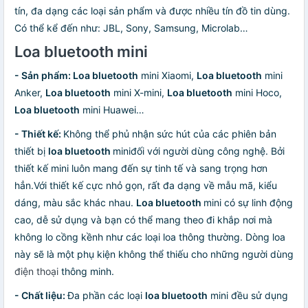
tín, đa dạng các loại sản phẩm và được nhiều tín đồ tin dùng.
Có thể kể đến như: JBL, Sony, Samsung, Microlab…
Loa bluetooth mini
- Sản phẩm: Loa bluetooth
mini Xiaomi,
Loa bluetooth
mini
Anker,
Loa bluetooth
mini X-mini,
Loa bluetooth
mini Hoco,
Loa bluetooth
mini Huawei…
- Thiết kế:
Không thể phủ nhận sức hút của các phiên bản
thiết bị
loa bluetooth
miniđối với người dùng công nghệ. Bởi
thiết kế mini luôn mang đến sự tinh tế và sang trọng hơn
hẳn.Với thiết kế cực nhỏ gọn, rất đa dạng về mẫu mã, kiểu
dáng, màu sắc khác nhau.
Loa bluetooth
mini có sự linh động
cao, dễ sử dụng và bạn có thể mang theo đi khắp nơi mà
không lo cồng kềnh như các loại loa thông thường. Dòng loa
này sẽ là một phụ kiện không thể thiếu cho những người dùng
điện thoại
thông minh.
- Chất liệu:
Đa phần các loại
loa bluetooth
mini đều sử dụng