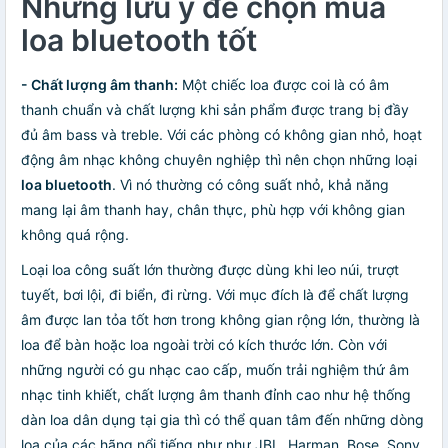
Những lưu ý để chọn mua
loa bluetooth tốt
- Chất lượng âm thanh:
Một chiếc loa được coi là có âm
thanh chuẩn và chất lượng khi sản phẩm được trang bị đầy
đủ âm bass và treble. Với các phòng có không gian nhỏ, hoạt
động âm nhạc không chuyên nghiệp thì nên chọn những loại
loa bluetooth
. Vì nó thường có công suất nhỏ, khả năng
mang lại âm thanh hay, chân thực, phù hợp với không gian
không quá rộng.
Loại loa công suất lớn thường được dùng khi leo núi, trượt
tuyết, bơi lội, đi biển, đi rừng. Với mục đích là để chất lượng
âm được lan tỏa tốt hơn trong không gian rộng lớn, thường là
loa để bàn hoặc loa ngoài trời có kích thước lớn. Còn với
những người có gu nhạc cao cấp, muốn trải nghiệm thứ âm
nhạc tinh khiết, chất lượng âm thanh đỉnh cao như hệ thống
dàn loa dân dụng tại gia thì có thể quan tâm đến những dòng
loa của các hãng nổi tiếng như như JBL, Harman, Bose, Sony,