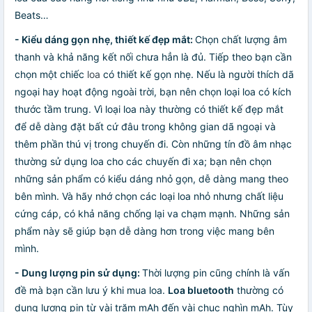
Beats…
- Kiểu dáng gọn nhẹ, thiết kế đẹp mắt:
Chọn chất lượng âm
thanh và khả năng kết nối chưa hẳn là đủ. Tiếp theo bạn cần
chọn một chiếc
loa
có thiết kế gọn nhẹ. Nếu là người thích dã
ngoại hay hoạt động ngoài trời, bạn nên chọn loại loa có kích
thước tầm trung. Vì loại loa này thường có thiết kế đẹp mắt
để dễ dàng đặt bất cứ đâu trong không gian dã ngoại và
thêm phần thú vị trong chuyến đi. Còn những tín đồ âm nhạc
thường sử dụng loa cho các chuyến đi xa; bạn nên chọn
những sản phẩm có kiểu dáng nhỏ gọn, dễ dàng mang theo
bên mình. Và hãy nhớ chọn các loại loa nhỏ nhưng chất liệu
cứng cáp, có khả năng chống lại va chạm mạnh. Những sản
phẩm này sẽ giúp bạn dễ dàng hơn trong việc mang bên
mình.
- Dung lượng pin sử dụng:
Thời lượng pin cũng chính là vấn
đề mà bạn cần lưu ý khi mua loa.
Loa bluetooth
thường có
dung lượng pin từ vài trăm mAh đến vài chục nghìn mAh. Tùy