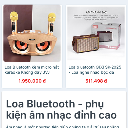
Loa Bluetooth kèm micro hát
Loa bluetooth QIXI SK-2025
karaoke Không dây JVJ
- Loa nghe nhạc bọc da
SD306 PLUS bản 2020 -
thiết kế cổ điển sang trọng -
1.950.000 đ
511.498 đ
Hàng Chính Hãng
Hệ thống loa 2.1 công suất
20W âm thanh trầm ấm -
Tích hợp cổng micro 6.5mm
- Đầy đủ các cổng kết nối
Loa Bluetooth - phụ
Bluetooth, AUX, USB, TF
card - Dung lượng pin cao -
kiện âm nhạc đỉnh cao
Hàng nhập khẩu
Âm nhạc là một phương tiện giúp chúng ta giải trí sau những