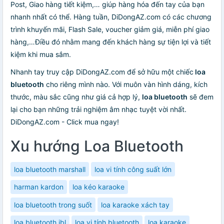
Post, Giao hàng tiết kiệm,… giúp hàng hóa đến tay của bạn
nhanh nhất có thể. Hàng tuần, DiDongAZ.com có các chương
trình khuyến mãi, Flash Sale, voucher giảm giá, miễn phí giao
hàng,…Điều đó nhằm mang đến khách hàng sự tiện lợi và tiết
kiệm khi mua sắm.
Nhanh tay truy cập DiDongAZ.com để sở hữu một chiếc
loa
bluetooth
cho riêng mình nào. Với muôn vàn hình dáng, kích
thước, màu sắc cũng như giá cả hợp lý,
loa bluetooth
sẽ đem
lại cho bạn những trải nghiệm âm nhạc tuyệt vời nhất.
DiDongAZ.com - Click mua ngay!
Xu hướng Loa Bluetooth
loa bluetooth marshall
loa vi tính công suất lớn
harman kardon
loa kéo karaoke
loa bluetooth trong suốt
loa karaoke xách tay
loa bluetooth jbl
loa vi tính bluetooth
loa karaoke