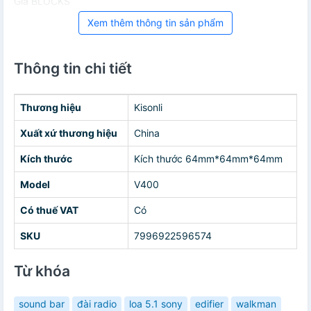
Giá BLOCKS
Xem thêm thông tin sản phẩm
Thông tin chi tiết
Thương hiệu
Kisonli
Xuất xứ thương hiệu
China
Kích thước
Kích thước 64mm*64mm*64mm
Model
V400
Có thuế VAT
Có
SKU
7996922596574
Từ khóa
sound bar
đài radio
loa 5.1 sony
edifier
walkman