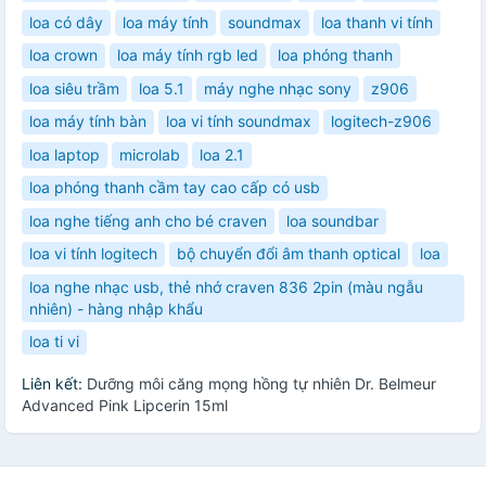
loa có dây
loa máy tính
soundmax
loa thanh vi tính
loa crown
loa máy tính rgb led
loa phóng thanh
loa siêu trầm
loa 5.1
máy nghe nhạc sony
z906
loa máy tính bàn
loa vi tính soundmax
logitech-z906
loa laptop
microlab
loa 2.1
loa phóng thanh cầm tay cao cấp có usb
loa nghe tiếng anh cho bé craven
loa soundbar
loa vi tính logitech
bộ chuyển đổi âm thanh optical
loa
loa nghe nhạc usb, thẻ nhớ craven 836 2pin (màu ngẫu
nhiên) - hàng nhập khẩu
loa ti vi
Liên kết:
Dưỡng môi căng mọng hồng tự nhiên Dr. Belmeur
Advanced Pink Lipcerin 15ml