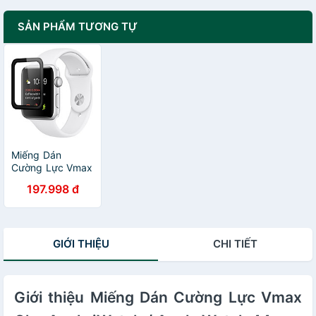
SẢN PHẨM TƯƠNG TỰ
Miếng Dán
Cường Lực Vmax
Cho Apple
197.998 đ
iWatch / Apple
Watch 38mm Full
keo - Hàng Chính
Hãng
GIỚI THIỆU
CHI TIẾT
Giới thiệu Miếng Dán Cường Lực Vmax