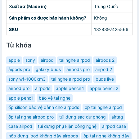
Xuất xứ (Made in)
Trung Quốc
Sản phẩm có được bảo hành không?
Không
SKU
1328397425566
Từ khóa
apple
sony
airpod
tai nghe airpod
airpods 2
ảipods pro
galaxy buds
airpods pro
airpod 2
sony wf-1000xm3
tai nghe airpod pro
buds live
airpod pro
airpods
apple pencil 1
apple pencil 2
apple pencil
bảo vệ tai nghe
ốp silicon bảo vệ dành cho airpods
ốp tai nghe airpod
ốp tai nghe airpod pro
túi đựng sạc dự phòng
airtag
case airpod
túi đựng phụ kiện công nghệ
airpod case
hộp đựng ipod không dây airpods
ôp tai nghe không dây