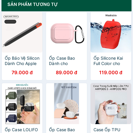
SẢN PHẨM TƯƠNG TỰ
Ốp Bảo Vệ Silicon
Ốp Case Bao
Ốp Silicone Kai
Dành Cho Apple
Dành cho
Full Color cho
Pencil USB-C
Airpods 3 Kai
Sony WF-
79.000 đ
89.000 đ
119.000 đ
Kai.N kiểu dáng
Liquid Silicone,
1000XM4 - Hàng
bút chì_ Hàng
Nhiều màu -
Chính Hãng
chính hãng
Hàng chính hãng
Ốp Case LOLIFO
Ốp Case Bao
Case Ốp TPU