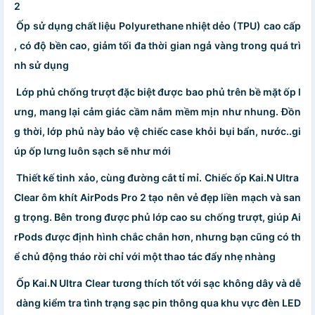
2
Ốp sử dụng chất liệu Polyurethane nhiệt dẻo (TPU) cao cấp
, có độ bền cao, giảm tối đa thời gian ngả vàng trong quá trì
nh sử dụng
Lớp phủ chống trượt đặc biệt được bao phủ trên bề mặt ốp l
ưng, mang lại cảm giác cầm nắm mềm mịn như nhung. Đồn
g thời, lớp phủ này bảo vệ chiếc case khỏi bụi bẩn, nước..gi
úp ốp lưng luôn sạch sẽ như mới
Thiết kế tinh xảo, cùng đường cắt tỉ mỉ. Chiếc ốp Kai.N Ultra
Clear ôm khít AirPods Pro 2 tạo nên vẻ đẹp liền mạch và san
g trọng. Bên trong được phủ lớp cao su chống trượt, giúp Ai
rPods được định hình chắc chắn hơn, nhưng bạn cũng có th
ể chủ động tháo rời chỉ với một thao tác đẩy nhẹ nhàng
Ốp Kai.N Ultra Clear tương thích tốt với sạc không dây và dễ
dàng kiểm tra tình trạng sạc pin thông qua khu vực đèn LED