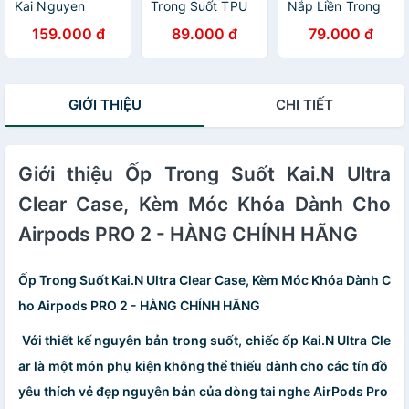
Kai Nguyen
Trong Suốt TPU
Nắp Liền Trong
Protective Dành
Kai Silicone dành
Suốt Kai
159.000 đ
89.000 đ
79.000 đ
Cho Airpods 3 và
cho Sony WF-
Protective Dành
Airpods PRO,
1000XM4 - Hàng
Cho Airpods3,
Khoá Thông Minh
chính hãng
AirpodsPro -
Bảo Vệ Toàn
Hàng Chính Hãng
GIỚI THIỆU
CHI TIẾT
Diện, Chống Rơi
Vỡ - Hàng Nhập
Khẩu
Giới thiệu Ốp Trong Suốt Kai.N Ultra
Clear Case, Kèm Móc Khóa Dành Cho
Airpods PRO 2 - HÀNG CHÍNH HÃNG
Ốp Trong Suốt Kai.N Ultra Clear Case, Kèm Móc Khóa Dành C
ho Airpods PRO 2 - HÀNG CHÍNH HÃNG
Với thiết kế nguyên bản trong suốt, chiếc ốp Kai.N Ultra Cle
ar là một món phụ kiện không thể thiếu dành cho các tín đồ
yêu thích vẻ đẹp nguyên bản của dòng tai nghe AirPods Pro