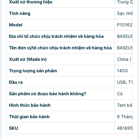
Xuất xứ thương hiệu
Trung Quố
Tính năng
Sạc nhiều l
Model
P1016270
Địa chỉ tổ chức chịu trách nhiệm về hàng hóa
BASEUS S
Tên đơn vị/tổ chức chịu trách nhiệm về hàng hóa
BASEUS S
Xuất xứ (Made in)
China / Vi
Trọng lượng sản phẩm
145G
Đầu ra
USB, TYPE
Sản phẩm có được bảo hành không?
Có
Hình thức bảo hành
Tem bảo h
Thời gian bảo hành
6 Tháng
SKU
48189503