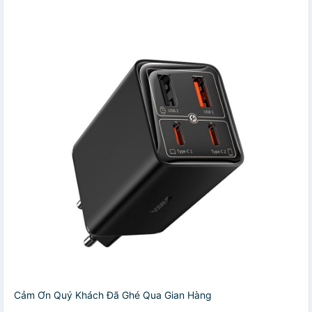
️️️Cảm Ơn Quý Khách Đã Ghé Qua Gian Hàng️️️