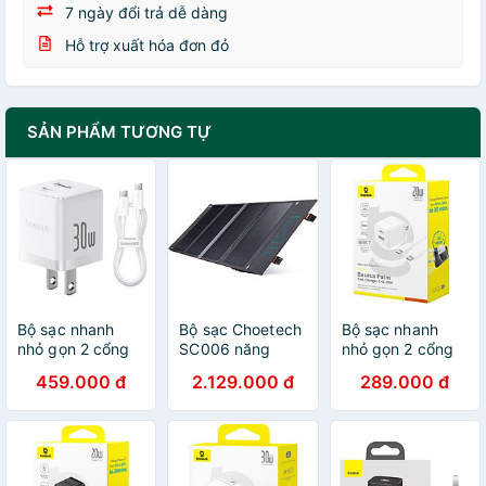
7 ngày đổi trả dễ dàng
Hỗ trợ xuất hóa đơn đỏ
SẢN PHẨM TƯƠNG TỰ
Bộ sạc nhanh
Bộ sạc Choetech
Bộ sạc nhanh
nhỏ gọn 2 cổng
SC006 năng
nhỏ gọn 2 cổng
Baseus Palm U +
lượng mặt trời
Baseus Palm U +
459.000 đ
2.129.000 đ
289.000 đ
C 30W Kèm cáp
40W di động có
C 20W (Kèm cáp
C to C 60w dài
thể gấp gọn
C to C 60w dài
1M - Hàng chính
(hàng chính
1M) - Hàng chính
hãng
hãng)
hãng