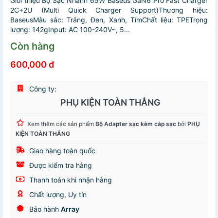
Giới thiệu Bộ Sạc Nhanh 65W Baseus GaN6 Pro Fast Charger
2C+2U (Multi Quick Charger Support)Thương hiệu:
BaseusMàu sắc: Trắng, Đen, Xanh, TímChất liệu: TPETrọng
lượng: 142gInput: AC 100-240V~, 5...
Còn hàng
600,000 đ
Công ty:
PHỤ KIỆN TOÀN THẮNG
Xem thêm các sản phẩm
Bộ Adapter sạc kèm cáp sạc
bởi
PHỤ
KIỆN TOÀN THẮNG
Giao hàng toàn quốc
Được kiểm tra hàng
Thanh toán khi nhận hàng
Chất lượng, Uy tín
Bảo hành
Array