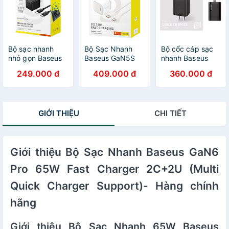
Bộ sạc nhanh
Bộ Sạc Nhanh
Bộ cốc cáp sạc
nhỏ gọn Baseus
Baseus GaN5S
nhanh Baseus
Palm 1C 20W
1C 30W (Kèm
20W Si cho IP12,
249.000 đ
409.000 đ
360.000 đ
Kèm cáp C to C
Cáp C to C 100W
Củ sạc nhanh
60w dài 1M -
Dynamic 3
IP12 Baseus 20W
Hàng chính hãng
Series)- Hàng
Super Si Mini
Chính Hãng
USB C hỗ trợ sạc
GIỚI THIỆU
CHI TIẾT
nhanh QC3.0 PD
- Hàng chính
hãng
Giới thiệu Bộ Sạc Nhanh Baseus GaN6
Pro 65W Fast Charger 2C+2U (Multi
Quick Charger Support)- Hàng chính
hãng
Giới thiệu Bộ Sạc Nhanh 65W Baseus