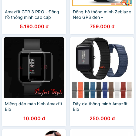
Amazfit GTR 3 PRO - Đồng
Đồng hồ thông minh Zeblaze
hồ thông minh cao cấp
Neo GPS đen -
Amazfit GTR 3 PRO - Tiếng
VIETPHUKIENHN
5.190.000 đ
759.000 đ
Việt
Miếng dán màn hình Amazfit
Dây da thông minh Amazfit
Bip
Bip
10.000 đ
250.000 đ