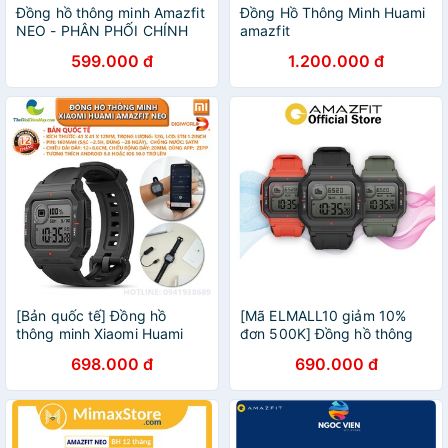
Đồng hồ thông minh Amazfit
Đồng Hồ Thông Minh Huami
NEO - PHÂN PHỐI CHÍNH
amazfit
HÃNG - Bảo hành 12 Tháng
Bip,NEO,GTR,GTS,GTR2,GTS2,
599.000 đ
1.200.000 đ
1 ĐỔI 1
REX,STRATOS - Hàng Đã Sử
Dụng
[Bản quốc tế] Đồng hồ
[Mã ELMALL10 giảm 10%
thông minh Xiaomi Huami
đơn 500K] Đồng hồ thông
Amazfit Neo - Bảo hành 12
minh Xiaomi Huami Amazfit
698.000 đ
690.000 đ
tháng - Shop Thế Giới Điện
Neo - Bản Quốc Tế - HÀNG
Máy
CHÍNH HÃNG