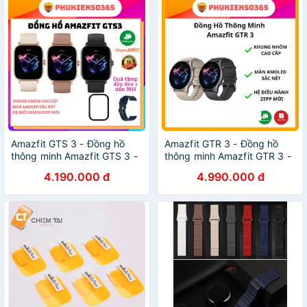
Amazfit GTS 3 - Đồng hồ
Amazfit GTR 3 - Đồng hồ
thông minh Amazfit GTS 3 -
thông minh Amazfit GTR 3 -
Pin 12 ngày - Tiếng Việt |
Pin 21 ngày - Tiếng Việt |
4.190.000 đ
4.990.000 đ
Chính hãng - BH 12 tháng
Chính hãng - BH 12 tháng