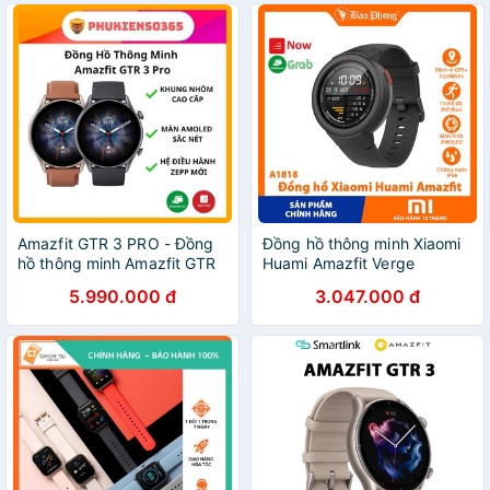
Amazfit GTR 3 PRO - Đồng
Đồng hồ thông minh Xiaomi
hồ thông minh Amazfit GTR
Huami Amazfit Verge
3 PRO - Pin 12 ngày - Tiếng
Smartwatch
5.990.000 đ
3.047.000 đ
Việt | Chính hãng - BH 12
tháng