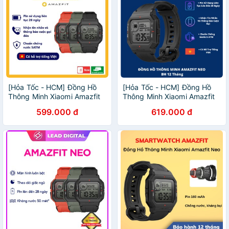
[Hỏa Tốc - HCM] Đồng Hồ
[Hỏa Tốc - HCM] Đồng Hồ
Thông Minh Xiaomi Amazfit
Thông Minh Xiaomi Amazfit
Neo | Chính Hãng | Bản
Neo | Chính Hãng | Bản
599.000 đ
619.000 đ
Quốc Tế | BH 12TH
Quốc Tế | BH 12TH
DIGIWORLD | Mimax Store
DIGIWORLD | Ngoc Vien
Store