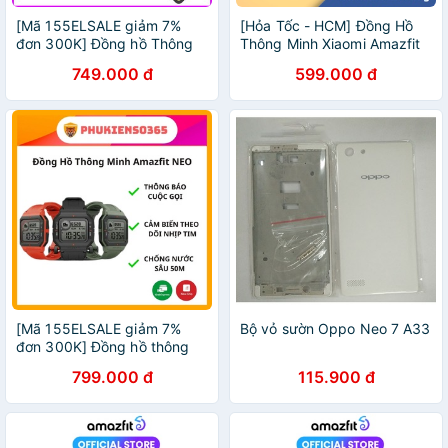
[Mã 155ELSALE giảm 7%
[Hỏa Tốc - HCM] Đồng Hồ
đơn 300K] Đồng hồ Thông
Thông Minh Xiaomi Amazfit
minh Amazfit NEO - Hàng
Neo | Hỗ Trợ Tiếng Việt |
749.000 đ
599.000 đ
Chính Hãng - Bảo hành điện
Bảo Hành 12T | Hàng Chính
tử 12 tháng
Hãng | LSB Store
[Mã 155ELSALE giảm 7%
Bộ vỏ sườn Oppo Neo 7 A33
đơn 300K] Đồng hồ thông
minh Amazfit NEO - PHÂN
799.000 đ
115.900 đ
PHỐI CHÍNH HÃNG - Bảo
hành 12 Tháng 1 ĐỔI 1