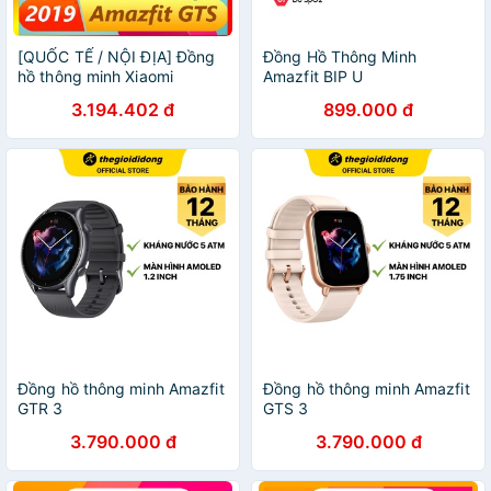
[QUỐC TẾ / NỘI ĐỊA] Đồng
Đồng Hồ Thông Minh
hồ thông minh Xiaomi
Amazfit BIP U
Amazfit GTS - Đồng Hồ
3.194.402 đ
899.000 đ
Xiaomi Amazfit GTS - Mr
Xiaomi
Đồng hồ thông minh Amazfit
Đồng hồ thông minh Amazfit
GTR 3
GTS 3
3.790.000 đ
3.790.000 đ