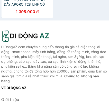
DÂY APORO T28 UHF CÓ
CHỐNG NƯỚC IP67 CÔNG
1.395.000 đ
SUẤT LỚN HÀNG CHÍNH
HÃNG
DiDongAZ.com chuyên cung cấp thông tin giá cả điện thoại di
động, smartphone, máy tính bảng, đồng hồ thông minh, vòng đeo
thông minh, phụ kiện điện thoại, tai nghe, sim 3g/4g, loa, pin sạc
dự phòng, cáp sạc, dây sạc, củ sạc, linh kiện di động, thẻ nhớ,
phụ kiện selfie... Bằng khả năng sẵn có cùng sự nỗ lực không
ngừng, chúng tôi đã tổng hợp hơn 200000 sản phẩm, giúp bạn so
sánh giá, tìm giá rẻ nhất trước khi mua.
Chúng tôi không bán
hàng.
VỀ DI ĐỘNG AZ
Giới thiệu