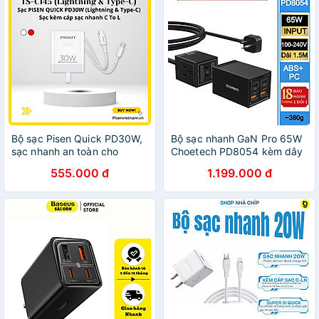
Bộ sạc Pisen Quick PD30W,
Bộ sạc nhanh GaN Pro 65W
sạc nhanh an toàn cho
Choetech PD8054 kèm dây
Iphone 8 - 14 Pro Max (TS-
AC nối dài 1.5m - Hàng chính
555.000 đ
1.199.000 đ
C145)- Hàng chính hãng
hãng