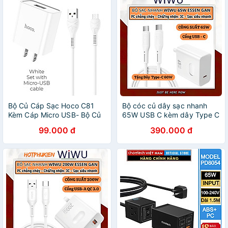
Bộ Củ Cáp Sạc Hoco C81
Bộ cóc củ dây sạc nhanh
Kèm Cáp Micro USB- Bộ Củ
65W USB C kèm dây Type C
Sạc Nhanh 5V/2.1A -Hàng
to Type C 60W PPS chống
99.000 đ
390.000 đ
Chính Hãng
cháy hiệu WIWU GAN
ESSEN Fast Charger cho
iPhone 6 15 14 13 12 11
ProMax cho iPad Pro Air
10.2 9.7 10.5 11 12.9 13 inch
S24 S25 cho Macbook cho
Laptop Find Flip Fold - Hàng
nhập khẩu