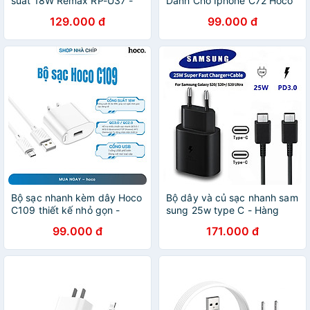
suất 18W Remax RP-U37 -
Dành Cho Iphone C72 Hoco
Hàng chính hãng
-Hàng Chính Hãng
129.000 đ
99.000 đ
Bộ sạc nhanh kèm dây Hoco
Bộ dây và củ sạc nhanh sam
C109 thiết kế nhỏ gọn -
sung 25w type C - Hàng
Hàng Chính Hãng
chính hãng
99.000 đ
171.000 đ