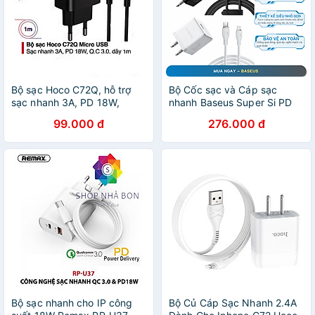
Bộ sạc Hoco C72Q, hỗ trợ
Bộ Cốc sạc và Cáp sạc
sạc nhanh 3A, PD 18W,
nhanh Baseus Super Si PD
tương thích với nhiều thiết bị
20W CCCJGCC for iPhone
99.000 đ
276.000 đ
điện thoại
12 (Hàng chính hãng)
Bộ sạc nhanh cho IP công
Bộ Củ Cáp Sạc Nhanh 2.4A