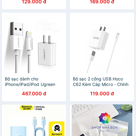
129.000 đ
169.000 đ
quick chagre 3.0 - hàng
chính hãng
Bộ sạc dành cho
Bộ sạc 2 cổng USB Hoco
iPhone/iPad/iPod Ugreen
C62 Kèm Cáp Micro - Chính
143OL50907CD Hàng chính
Hãng
467.000 đ
119.000 đ
hãng