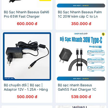
Bộ Sạc Nhanh Baseus GaN6
Bộ Sạc Nhanh Baseus Palm
Pro 65W Fast Charger
1C 20W kèm cáp C to Ln
2C+2U (Multi Quick Charger
20W dùng cho iphone
600.000 đ
350.000 đ
Support)- Hàng chính hãng
14/13/12/11/x/...Hàng Chính
Hãng
Bộ chuyển đổi | Bộ sạc |
Bộ sạc nhanh Baseus
Adaptor 12V - 1.25A - Hàng
GaN5S Fast Charger 1C
chính hãng CAS
30W Cho iPhone 15 14 13
500.000 đ
539.000 đ
Pro Max (Nhỏ gọn, sạc
nhanh PD/Quick Charge)-
Hàng nhập khẩu