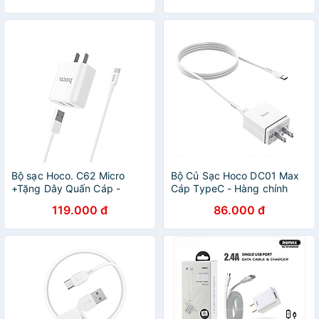
không nóng máy - Hoco Mall
Charger cho iPhone 6 15 14
13 12 11 Pro Max cho iPad
Air 10.2 9.7 10.5 inch S24
S25 Find Flip Fold - Hàng
nhập khẩu
Bộ sạc Hoco. C62 Micro
Bộ Củ Sạc Hoco DC01 Max
+Tặng Dây Quấn Cáp -
Cáp TypeC - Hàng chính
Chính Hãng
hãng
119.000 đ
86.000 đ