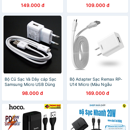
hãng
gồm cốc sạc + cáp) - hàng
149.000 đ
109.000 đ
chính hãng
Bộ Củ Sạc Và Dây cáp Sạc
Bộ Adapter Sạc Remax RP-
Samsung Micro USB Dùng
U14 Micro (Màu Ngẫu
Cho Điên Thoại Android -
Nhiên) - Hàng Chính Hãng
98.000 đ
169.000 đ
Hàng chính hãng