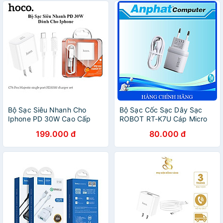
Bộ Sạc Siêu Nhanh Cho
Bộ Sạc Cốc Sạc Dây Sạc
Iphone PD 30W Cao Cấp
ROBOT RT-K7U Cáp Micro
Hoco. C76 Pro có chip thông
1m - Hàng Chính Hãng
199.000 đ
80.000 đ
minh hỗ trợ sạc nhanh an
toàn bảo vệ máy - Hàng
Chính Hãng