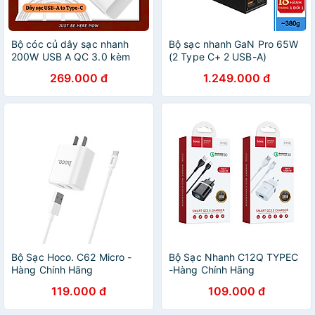
Bộ cóc củ dây sạc nhanh
Bộ sạc nhanh GaN Pro 65W
200W USB A QC 3.0 kèm
(2 Type C+ 2 USB-A)
dây Type C PPS chống cháy
Choetech PD8054 kèm dây
269.000 đ
1.249.000 đ
hiệu WIWU GAN ESSEN Fast
AC nối dài 1.5m - Hàng chính
Charger cho iPhone 6 15 14
hãng
13 12 11 ProMax cho iPad
Pro Air 10.2 9.7 10.5 11 12.9
13 inch S24 S25 cho
Macbook cho Laptop Find
Flip Fold - Hàng nhập khẩu
Bộ Sạc Hoco. C62 Micro -
Bộ Sạc Nhanh C12Q TYPEC
Hàng Chính Hãng
-Hàng Chính Hãng
119.000 đ
109.000 đ