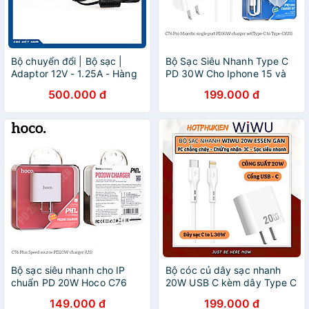
Bộ chuyển đổi | Bộ sạc |
Bộ Sạc Siêu Nhanh Type C
Adaptor 12V - 1.25A - Hàng
PD 30W Cho Iphone 15 và
chính hãng CAS - dùng cho
Android mới nhất Hoco. C76
500.000 đ
199.000 đ
đầu hiển thị (indicator)
Pro dây sạc type c to type c
dài 1m, củ sạc tích hợp chip
thông sạc nhanh an toàn
bảo vệ máy - Hàng Chính
Hãng
Bộ sạc siêu nhanh cho IP
Bộ cóc củ dây sạc nhanh
chuẩn PD 20W Hoco C76
20W USB C kèm dây Type C
Plus, bộ củ cáp sạc nhanh
to L 30W PPS chống cháy
149.000 đ
199.000 đ
hàng chính hãng Hoco
hiệu WIWU GAN ESSEN Fast