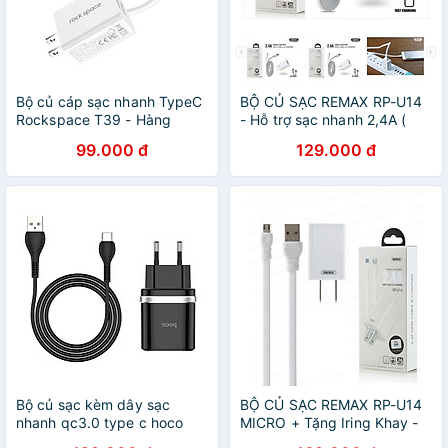
Bộ củ cáp sạc nhanh TypeC
BỘ CỦ SẠC REMAX RP-U14
Rockspace T39 - Hàng
- Hỗ trợ sạc nhanh 2,4A (
chính hãng
1’-1% )- hàng chính hãng
99.000 đ
129.000 đ
Bộ củ sạc kèm dây sạc
BỘ CỦ SẠC REMAX RP-U14
nhanh qc3.0 type c hoco
MICRO + Tặng Iring Khay -
c12d - cốc sạc kèm cáp sạc
Chính Hãng