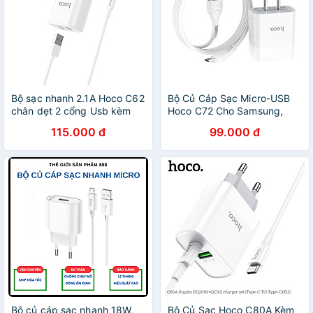
Bộ sạc nhanh 2.1A Hoco C62
Bộ Củ Cáp Sạc Micro-USB
chân dẹt 2 cổng Usb kèm
Hoco C72 Cho Samsung,
dây sạc cho iPhone/iPad -
Xiaomi, Oppo,... Sạc Nhanh
115.000 đ
99.000 đ
Hàng chính hãng
Tối Đa 2.1A - Hàng Chính
Hãng
Bộ củ cáp sạc nhanh 18W,
Bộ Củ Sạc Hoco C80A Kèm