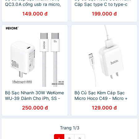
QC3.0A cổng usb ra micro,
Cáp Sạc type C to type-c
sạc nhanh điện thoại android
sạc nhanh PD20W QC3.0
149.000 đ
199.000 đ
C109A - Hàng chính hãng
cho điện thoại Ipad samsung
-hàng chính hãng
Bộ Sạc Nhanh 30W WeKome
Bộ Củ Sạc Kèm Cáp Sạc
WU-39 Dành Cho iPh, SS -
Micro Hoco C49 - Micro +
Kèm Cáp Sạc Bọc Dù Chắc
Tặng Kèm Ghế Đỡ Điện
250.000 đ
129.000 đ
Chắn - Hàng Chính Hãng
Thoại Chữ O - Hàng Chính
Hãng
Trang 1/3