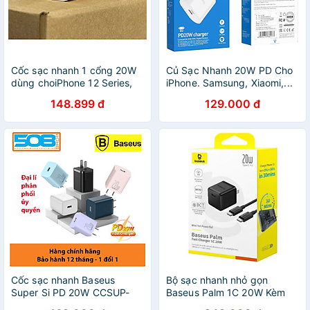
Cốc sạc nhanh 1 cổng 20W
Củ Sạc Nhanh 20W PD Cho
dùng choiPhone 12 Series,
iPhone. Samsung, Xiaomi,...
iPhone 8, 11Pro Max, iPad-
Cốc Sạc Hoco C94A Siêu
148.899 đ
129.000 đ
Hàng chính hãng
Nhanh, Siêu Bền - Cho
iPhone
8/8P/X/XS/XSMAX/11/12/13/PR
- HÀNG CHÍNH HÃNG
Cốc sạc nhanh Baseus
Bộ sạc nhanh nhỏ gọn
Super Si PD 20W CCSUP-
Baseus Palm 1C 20W Kèm
A01 for iPhone 12 (Màu ngẫu
cáp C to C 60w dài 1M -