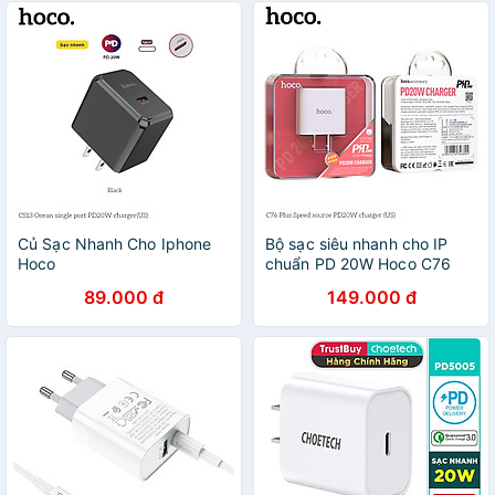
Củ Sạc Nhanh Cho Iphone
Bộ sạc siêu nhanh cho IP
Hoco
chuẩn PD 20W Hoco C76
C80/C80Plus/CS13/CS13A -
Plus, bộ củ cáp sạc nhanh
89.000 đ
149.000 đ
Hỗ trợ sạc nhanh 20W PD
hàng chính hãng Hoco
QC3.0 - Hàng Chính Hãng
không nóng máy - Hoco Mall