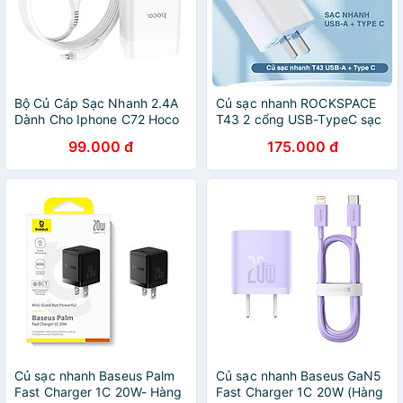
Bộ Củ Cáp Sạc Nhanh 2.4A
Củ sạc nhanh ROCKSPACE
Dành Cho Iphone C72 Hoco
T43 2 cổng USB-TypeC sạc
-Hàng Chính Hãng
nhanh 20w hàng chính hãng
99.000 đ
175.000 đ
- Bảo hành 12 tháng
Củ sạc nhanh Baseus Palm
Củ sạc nhanh Baseus GaN5
Fast Charger 1C 20W- Hàng
Fast Charger 1C 20W (Hàng