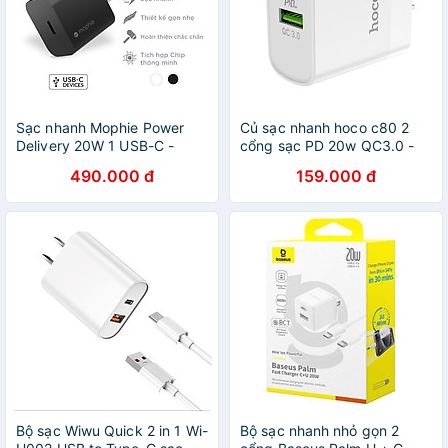
Sạc nhanh Mophie Power
Củ sạc nhanh hoco c80 2
Delivery 20W 1 USB-C -
cổng sạc PD 20w QC3.0 -
Hàng chính hãng
cốc sạc chống cháy nổ
490.000 đ
159.000 đ
quick changre 3.0 cho
iphone samsung...vv - hàng
chính hãng
Bộ sạc Wiwu Quick 2 in 1 Wi-
Bộ sạc nhanh nhỏ gọn 2