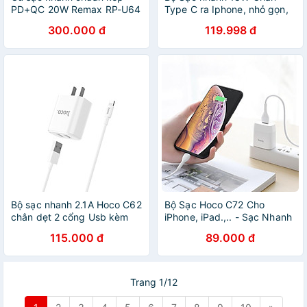
PD+QC 20W Remax RP-U64
Type C ra Iphone, nhỏ gọn,
- Hàng chính hãng
chống cháy nổ - Hàng Chính
300.000 đ
119.998 đ
Hãng
Bộ sạc nhanh 2.1A Hoco C62
Bộ Sạc Hoco C72 Cho
chân dẹt 2 cổng Usb kèm
iPhone, iPad.,.. - Sạc Nhanh
dây sạc cho iPhone/iPad -
Tối Đa 2.1 A, Bảo Vệ Mạch
115.000 đ
89.000 đ
Hàng chính hãng
Điện - Hàng Chính Hãng
Trang 1/12