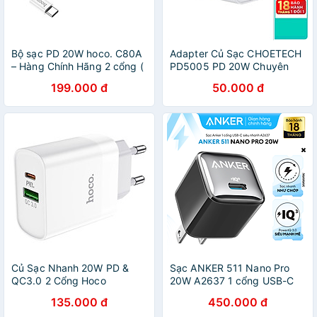
Bộ sạc PD 20W hoco. C80A
Adapter Củ Sạc CHOETECH
– Hàng Chính Hãng 2 cổng (
PD5005 PD 20W Chuyên
USB + Type-C ) sạc nhanh
Sạc Nhanh iPhone, iPad -
199.000 đ
50.000 đ
3A, Quick Charger 3.0 cho
Hàng Chính Hãng
iPhone/iPad ( kèm dây 1m )
Củ Sạc Nhanh 20W PD &
Sạc ANKER 511 Nano Pro
QC3.0 2 Cổng Hoco
20W A2637 1 cổng USB-C
C80/C80A - Cốc Sạc Siêu
PiQ 3.0 tương thích PD -
135.000 đ
450.000 đ
Nhanh Cho iPhone,
A2637 - Hỗ trợ sạc nhanh