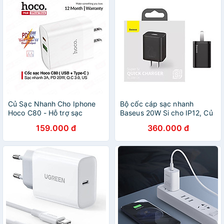
Củ Sạc Nhanh Cho Iphone
Bộ cốc cáp sạc nhanh
Hoco C80 - Hỗ trợ sạc
Baseus 20W Si cho IP12, Củ
nhanh 20W PD QC3.0 -
sạc nhanh IP12 Baseus 20W
159.000 đ
360.000 đ
Hàng Chính Hãng
Super Si Mini USB C hỗ trợ
sạc nhanh QC3.0 PD - Hàng
chính hãng