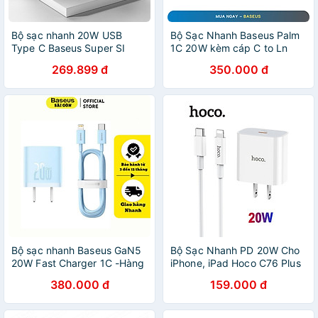
Bộ sạc nhanh 20W USB
Bộ Sạc Nhanh Baseus Palm
Type C Baseus Super SI
1C 20W kèm cáp C to Ln
Quick Charger QC3.0 cho
20W dùng cho iphone
269.899 đ
350.000 đ
iPhone 12 (1C, 20W, Chân
14/13/12/11/x/...Hàng Chính
dẹt) - Hàng chính hãng
Hãng
Bộ sạc nhanh Baseus GaN5
Bộ Sạc Nhanh PD 20W Cho
20W Fast Charger 1C -Hàng
iPhone, iPad Hoco C76 Plus
chính hãng
- Chuẩn Type-C To IP -
380.000 đ
159.000 đ
Hàng Chính Hãng