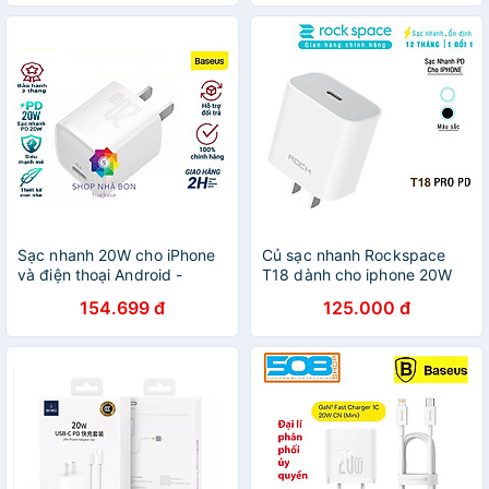
Samsung, Xiaomi,... - Hàng
20W cho iPhone 13 trở lên
Chính Hãng
Sạc nhanh 20W cho iPhone
Củ sạc nhanh Rockspace
và điện thoại Android -
T18 dành cho iphone 20W
Baseus Super Si Quick
chuẩn PD, cổng ra typeC -
154.699 đ
125.000 đ
Charger - Hàng chính hãng
Hàng chính hãng