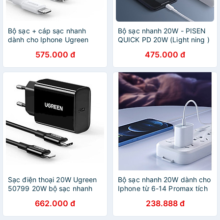
Bộ sạc + cáp sạc nhanh
Bộ sạc nhanh 20W - PISEN
dành cho Iphone Ugreen
QUICK PD 20W (Light ning )
50698 1M PD 20W USB-C
TS-C135 - Hàng chính hãng
575.000 đ
475.000 đ
3.0 Màu Trắng CD137 Hàng
Bảo Hành 18 tháng
chính hãng
Sạc điện thoại 20W Ugreen
Bộ sạc nhanh 20W dành cho
50799 20W bộ sạc nhanh
Iphone từ 6-14 Promax tích
PD và cáp USB type C màu
hợp IC thông minh bảo vệ
662.000 đ
238.888 đ
đen CD137 - HÀNG CHÍNH
máy - Hàng nhập khẩu
HÃNG