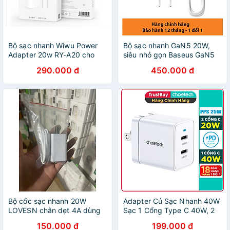
Bộ sạc nhanh Wiwu Power
Bộ sạc nhanh GaN5 20W,
Adapter 20w RY-A20 cho
siêu nhỏ gọn Baseus GaN5
điện thoại thông minh kèm
Fast Charger 1C 20W (PD/
290.000 đ
450.000 đ
cáp Wiwu 20w dài 1m đi
QC Multi Quick Charge
kèm - Hàng chính hãng
Support, Smart Protect) -
Hàng chính hãng
Bộ cốc sạc nhanh 20W
Adapter Củ Sạc Nhanh 40W
LOVESN chân dẹt 4A dùng
Sạc 1 Cổng Type C 40W, 2
cho samsung , oppo, xiaomi,
Cổng Type C 20W, PPS
150.000 đ
199.000 đ
redmi....- Hàng nhập khẩu
25W, QC3.0 18W