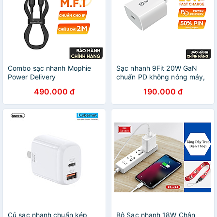
Combo sạc nhanh Mophie
Sạc nhanh 9Fit 20W GaN
Power Delivery
chuẩn PD không nóng máy,
20W/30W/45W/67W/120W
hỗ trợ sạc nhanh cho các
490.000 đ
190.000 đ
Essential cho điện thoại
dòng Android / lOS - Hàng
iPhone, bảo hành 24 tháng -
chính hãng
Hàng chính hãng
Củ sạc nhanh chuẩn kép
Bộ Sạc nhanh 18W Chân