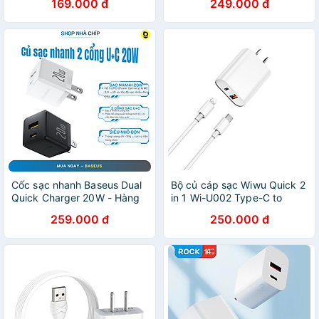
169.000 đ
249.000 đ
nhiên) HÀNG CHÍNH HÃNG
Hàng chính hãng
Cốc sạc nhanh Baseus Dual
Bộ củ cáp sạc Wiwu Quick 2
Quick Charger 20W - Hàng
in 1 Wi-U002 Type-C to
chính hãng
Iphone cho điện thoại thông
259.000 đ
250.000 đ
minh, sạc nhanh 20W, có
chip thông minh bảo vệ an
toàn sạc - Hàng chính hãng