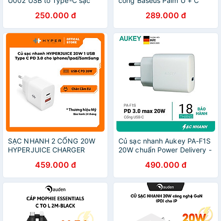
U002 USB to Type-C sạc
cổng Baseus Palm U + C
nhanh 20W, có chip thông
20W (Kèm cáp C to C 60w
250.000 đ
289.000 đ
minh bảo vệ an toàn sạc -
dài 1M) - Hàng chính hãng
Hàng chính hãng
SẠC NHANH 2 CỔNG 20W
Củ sạc nhanh Aukey PA-F1S
HYPERJUICE CHARGER
20W chuẩn Power Delivery -
SMALL SIZE HJ205EU -
Hàng Chính hãng
459.000 đ
490.000 đ
Hàng Chính Hãng