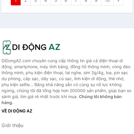
1
2
3
4
5
6
7
8
9
10
»
DiDongAZ.com chuyên cung cấp thông tin giá cả điện thoại di
động, smartphone, máy tính bảng, đồng hồ thông minh, vòng đeo
thông minh, phụ kiện điện thoại, tai nghe, sim 3g/4g, loa, pin sạc
dự phòng, cáp sạc, dây sạc, củ sạc, linh kiện di động, thẻ nhớ,
phụ kiện selfie... Bằng khả năng sẵn có cùng sự nỗ lực không
ngừng, chúng tôi đã tổng hợp hơn 200000 sản phẩm, giúp bạn so
sánh giá, tìm giá rẻ nhất trước khi mua.
Chúng tôi không bán
hàng.
VỀ DI ĐỘNG AZ
Giới thiệu