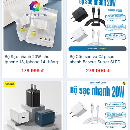
Bộ Sạc nhanh 20W cho
Bộ Cốc sạc và Cáp sạc
Iphone 13, Iphone 14- hàng
nhanh Baseus Super Si PD
nhập khẩu
20W CCCJGCC for iPhone
178.999 đ
276.000 đ
12 (Hàng chính hãng)