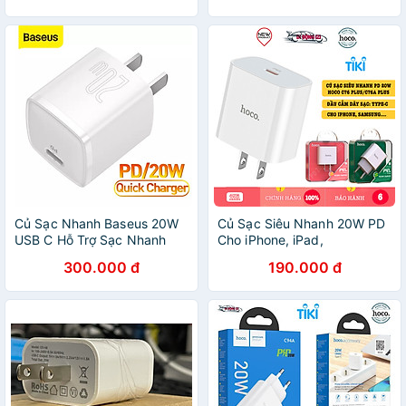
CHOETECH Q5006 Sạc
Nhanh iPhone 15, iPhone,
Samsung, iPad - Hàng Chính
Hãng
Củ Sạc Nhanh Baseus 20W
Củ Sạc Siêu Nhanh 20W PD
USB C Hỗ Trợ Sạc Nhanh
Cho iPhone, iPad,
Type C PD Cho iPhone -
Samsung,... - Cốc Sạc Hoco
300.000 đ
190.000 đ
Công Nghệ PD 3.0 QC 3.0 -
C76 Pus/C76A Plus 3.0 Siêu
Hàng Chính Hãng
Nhanh Siêu Bền - HÀNG
CHÍNH HÃNG