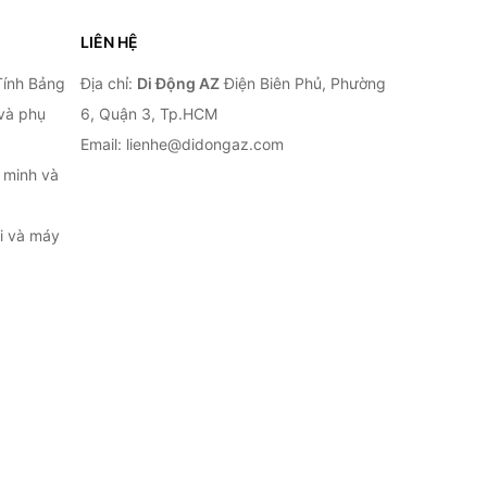
LIÊN HỆ
Tính Bảng
Địa chỉ:
Di Động AZ
Điện Biên Phủ, Phường
 và phụ
6, Quận 3, Tp.HCM
Email: lienhe@didongaz.com
 minh và
ại và máy