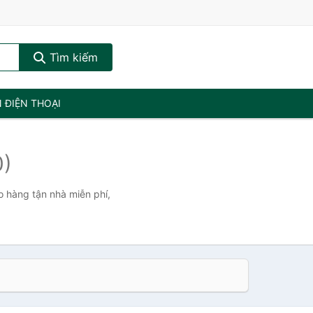
Tìm kiếm
N ĐIỆN THOẠI
0)
o hàng tận nhà miễn phí,