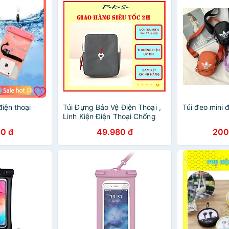
iện thoại
Túi Đựng Bảo Vệ Điện Thoại ,
Túi đeo mini 
Linh Kiện Điện Thoại Chống
Sốc PaKaSa - Chính Hãng
0 đ
49.980 đ
200