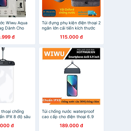
ước Wiwu Aqua
Túi đựng phụ kiện điện thoại 2
ag Dành Cho
ngăn lớn cải tiến kích thước
i Động Trong
27cm nhiều ngăn chống nước,
.999 đ
115.000 đ
ảm Ứng Nhạy,
chống sốc - Hàng chính hãng
- Hàng Chính
D Danido
 thoại chống
Túi chống nước waterproof
ẩn IPX 8 độ sâu
cao cấp cho điện thoại 6.9
uốt cho màn hình
inch trở xuống chuẩn chống
.000 đ
189.000 đ
inch Ugreen
nước IPx8 hiệu WIWU Aqua