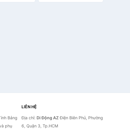
K Hàng chính
không ảnh hưởng chất lượng
ảnh chụp quay video - hàng
nhập khẩu
LIÊN HỆ
Tính Bảng
Địa chỉ:
Di Động AZ
Điện Biên Phủ, Phường
 và phụ
6, Quận 3, Tp.HCM