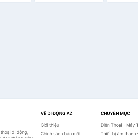
hính hãng
Hàng chính hãng D Danido
959OL60959P
hãng
VỀ DI ĐỘNG AZ
CHUYÊN MỤC
Giới thiệu
Điện Thoại - Máy 
thoại di động,
Chính sách bảo mật
Thiết bị âm thanh