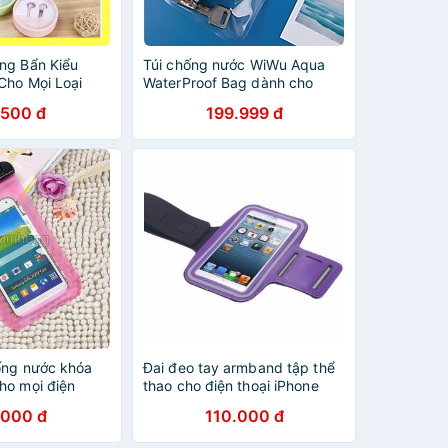
ng Bẩn Kiểu
Túi chống nước WiWu Aqua
Cho Mọi Loại
WaterProof Bag dành cho
Beetech vn
điện thoại- Hàng chính hãng
.500 đ
199.999 đ
ống nước khóa
Đai đeo tay armband tập thể
ho mọi điện
thao cho điện thoại iPhone
7 inch (Màu
Samsung Lumia 5.5 inch (Tím)
.000 đ
110.000 đ
op_VN
- H_Shop_VN