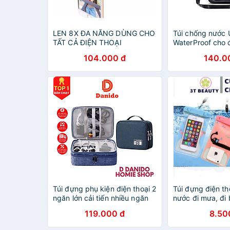
LEN 8X ĐA NĂNG DÙNG CHO
Túi chống nước
TẤT CẢ ĐIỆN THOẠI
WaterProof cho đ
Hàng Chính Hãn
104.000 đ
140.0
Túi đựng phụ kiện điện thoại 2
Túi đựng điện t
ngăn lớn cải tiến nhiều ngăn
nước đi mưa, đi 
chống nước, chống sốc - Túi
thươg 3T BEAU
119.000 đ
8.50
đựng bảo vệ phụ kiện điện
thoại máy tính bảng cao cấp