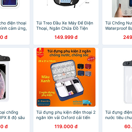
ho điện thoại
Túi Treo Đầu Xe Máy Để Điện
Túi Chống N
hình cảm ứng,
Thoại, Ngăn Chứa Đồ Tiện
Waterproof B
ùng bơi lội, túi
Dụng, Có Cảm Ứng, Chống
Điện Thoại D
0 đ
149.999 đ
249
Nước Tuyệt Đối - hàng nhập
Suốt Cao, C
khẩu
Chống Nước 
Hãng
hoại chống
Túi đựng phụ kiện điện thoại 2
Túi đựng điện
 IPX 8 độ sâu
ngăn lớn vải Oxford cải tiến
nước tiêu chu
h từ 4 đến
kích thước 27cm nhiều ngăn
10m, trong s
0 đ
119.000 đ
60
N 60959
chống nước, chống sốc -
từ 4 đến 6.5 