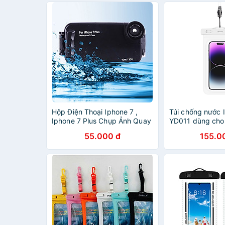
chính hãng D Danido
Hộp Điện Thoại Iphone 7 ,
Túi chống nước
Iphone 7 Plus Chụp Ảnh Quay
YD011 dùng cho 
Phim Dưới Nước Có nút Bấm
dưới 7inch chế 
55.000 đ
155.0
Hàng Chính Hãn