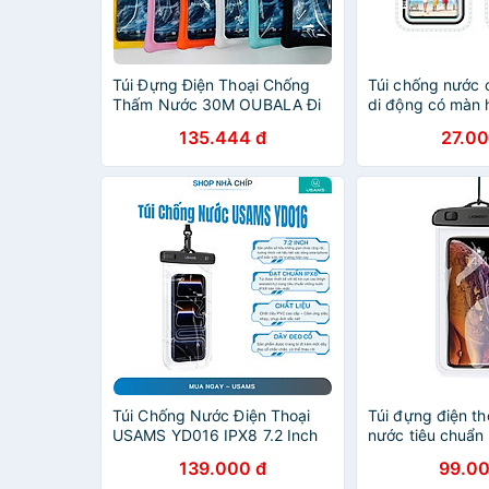
Túi Đựng Điện Thoại Chống
Túi chống nước c
Thấm Nước 30M OUBALA Đi
di động có màn 
Bơi Biển Lặn Nhiều Loại Kích
thiết bị lặn, đồ d
135.444 đ
27.00
Thước Iphone, Samsung -
khí
hàng chính hãng
Túi Chống Nước Điện Thoại
Túi đựng điện t
USAMS YD016 IPX8 7.2 Inch
nước tiêu chuẩn
Đi Biển, Đi Bơi Chống Nước
10m cho màn hìn
139.000 đ
99.00
Tuyệt Đối, Có Dây Đeo Tháo
6.5 inch UGREE