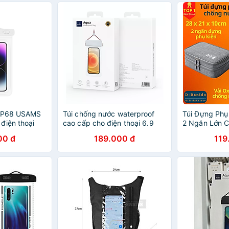
 IP68 USAMS
Túi chống nước waterproof
Túi Đựng Phụ 
điện thoại
cao cấp cho điện thoại 6.9
2 Ngăn Lớn C
độ xem HD -
inch trở xuống chuẩn chống
Ngăn Chống 
00 đ
189.000 đ
119
g
nước IPx8 hiệu WIWU
Sốc - Hàng C
Danido