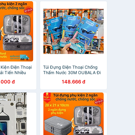
Kiện Điện Thoại
Túi Đựng Điện Thoại Chống
ải Tiến Nhiều
Thấm Nước 30M OUBALA Đi
Nước, Chống
Bơi Biển Lặn Nhiều Loại Kích
.000 đ
148.666 đ
hính Hãng D
Thước Iphone, Samsung -
hàng chính hãng