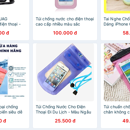
 UAG
Túi chống nước cho điện thoại
Tai Nghe Chố
iện thoại -
cao cấp nhiều màu sắc
Dáng iPhone 
g
Điện Thoại - 
00 đ
100.000 đ
58
hoại chống
Túi Chống Nước Cho Điện
Túi chuẩn ch
biển siêu dễ
Thoại Đi Du Lịch - Màu Ngẫu
chân không c
TY
Nhiên Milliken NL-3138
thoại dưới 5.
0 đ
25.500 đ
49
hồng) - H_Sh