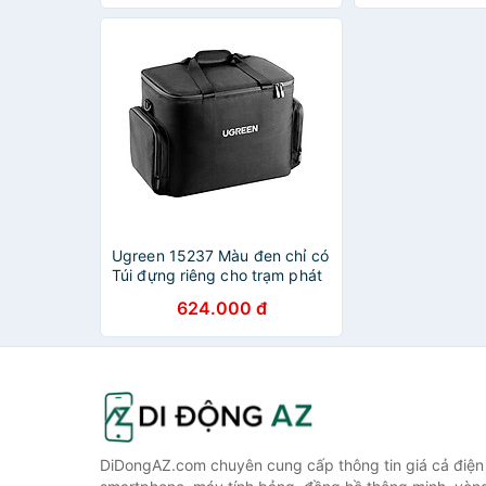
Rời - Hàng Chính Hãng
50919 - Hàng c
Ugreen 15237 Màu đen chỉ có
Túi đựng riêng cho trạm phát
điện di động PowerRoam
624.000 đ
GS1200 1200W cao cấp
không bao gồm trạm sạc
LP667 20015237 - Hàng
chính hãng
DiDongAZ.com chuyên cung cấp thông tin giá cả điện 