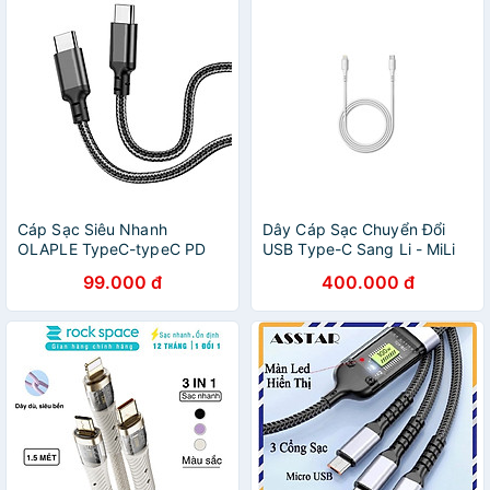
Cáp Sạc Siêu Nhanh
Dây Cáp Sạc Chuyển Đổi
OLAPLE TypeC-typeC PD
USB Type-C Sang Li - MiLi
60w dành cho sam sung,
HI-L70 (1m) - Hàng Chính
99.000 đ
400.000 đ
Android... đầu type-C
Hãng