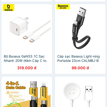
nối máy tính Hàng nhập
khẩu
Bộ Baseus GaN5S 1C Sạc
Cáp sạc Baseus Light-ning
Nhanh 20W (Kèm Cáp C to
Portable 23cm CALMBJ-B
C 100W Dynamic 3 Series)-
2A, Fast Charging USB to I-P
319.000 đ
99.000 đ
Hàng Chính Hãng
- Hàng Chính Hãng