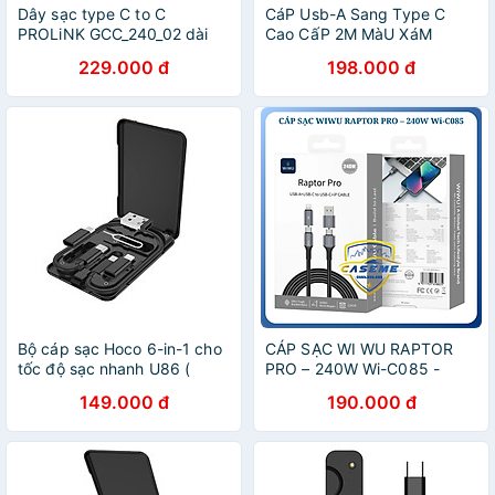
Dây sạc type C to C
CáP Usb-A Sang Type C
PROLiNK GCC_240_02 dài
Cao CấP 2M MàU XáM
2M, sạc siêu nhanh 240W
Ugreen Us28860128 HàNg
229.000 đ
198.000 đ
với chuẩn PD 3.1, truyền dữ
ChíNh HãNg
liệu tốc độ cao 480Mbps
cho Laptop, điện thoại, máy
chơi game - Hàng chính
hãng
Bộ cáp sạc Hoco 6-in-1 cho
CÁP SẠC WI WU RAPTOR
tốc độ sạc nhanh U86 (
PRO – 240W Wi-C085 -
Đen)- Hàng chính hãng
Hàng Chính Hãng
149.000 đ
190.000 đ