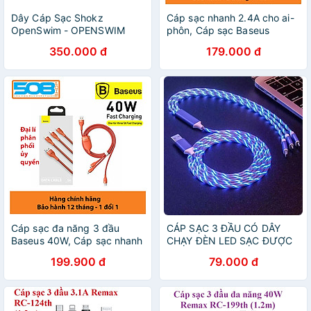
Dây Cáp Sạc Shokz
Cáp sạc nhanh 2.4A cho ai-
OpenSwim - OPENSWIM
phôn, Cáp sạc Baseus
USB CHARGING CRADLE -
Glimmer Series Fast
350.000 đ
179.000 đ
Hàng Chính Hãng
Charging Data USB-A to Lai-
ning 2.4A đèn LED, đẹp
sang trọng - Hàng chính
hãng
Cáp sạc đa năng 3 đầu
CÁP SẠC 3 ĐẦU CÓ DÂY
Baseus 40W, Cáp sạc nhanh
CHẠY ĐÈN LED SẠC ĐƯỢC
3 đầu Baseus Flash Series
CÁC DÒNG ĐIỆN THOẠI -
199.900 đ
79.000 đ
3in1 (USB to Type C/ Lai-nin/
Hàng chính hãng
Micro, 5A/40W) - Hàng
chính hãng