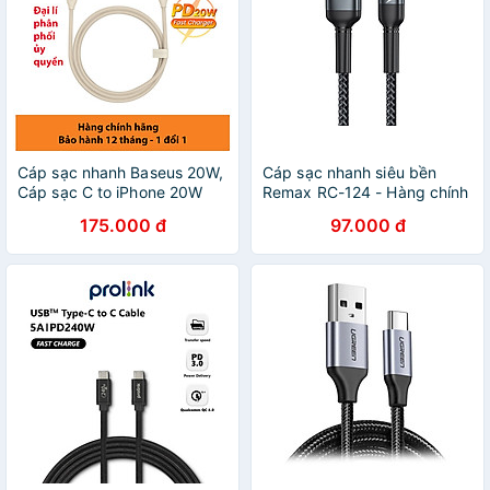
Cáp sạc nhanh Baseus 20W,
Cáp sạc nhanh siêu bền
Cáp sạc C to iPhone 20W
Remax RC-124 - Hàng chính
cho IP12/13 Baseus Jelly
hãng
175.000 đ
97.000 đ
Liquid Silica gel Fast
Charging Data Cable - Hàng
chính hãng