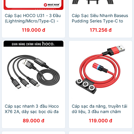
Cáp Sạc HOCO U31 - 3 Đầu
Cáp Sạc Siêu Nhanh Baseus
(Lightning/Micro/Type-C) -
Pudding Series Type-C to
Dây Dù - Siêu Bền - Chính
Type-C 100W - Hàng nhập
119.000 đ
171.256 đ
Hãng
khẩu
Cáp sạc nhanh 3 đầu Hoco
Cáp sạc đa năng, truyền tải
X76 2A, dây sạc bọc dù đa
dữ liệu, 3 đầu nam châm
năng, phù hợp với mọi loại dt
tiện lợi - hàng nhập khẩu
89.000 đ
119.000 đ
hàng chính hãng