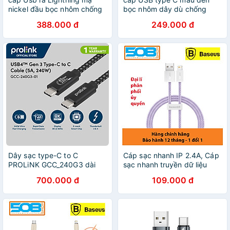
nickel đầu bọc nhôm chống
bọc nhôm dây dù chống
nhiễu có chứng chỉ MFI
nhiễu Ugreen
388.000 đ
249.000 đ
Ugreen 291LR60163US 2M
335DC70698US 2M 2 đầu
màu trắng hàng chính hãng
bẻ 90 độ vuông góc hàng
chính hãng
Dây sạc type-C to C
Cáp sạc nhanh IP 2.4A, Cáp
PROLiNK GCC_240G3 dài
sạc nhanh truyền dữ liệu
2m, sạc siêu tốc 240W
Baseus Dynamic Series Fast
700.000 đ
109.000 đ
chuẩn PD 3.1, truyền dữ liệu
Charging Cable 2.4A cho
40Gbps, xuất hình ảnh 8K
iPhone, iPad - Hàng chính
Ultra HD - Hàng chính hãng
hãng