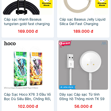
Cáp sạc nhanh Baseus
Cáp sạc Baseus Jelly Liquid
tungsten gold fast charging
Silica Gel Fast Charging
data cable 2.4A USB-IP
Type-C to iP 20W CAGD -
169.000 đ
189.000 đ
CALWJ-A01- Hàng chính
hàng chính hãng
hãng
Cáp Sạc Hoco X76 3 Đầu Vỏ
Dây sạc Cáp sạc Từ tính
Bọc Dù Siêu Bền, Chống Rối,
Đồng hồ Thông minh TK S9
Chống Đứt Gãy Vượt Trội
CD99 S16 hình tròn 2 - 4 lõi
102.000 đ
56.000 đ
sạc nhanh Truyền dữ liệu Kết