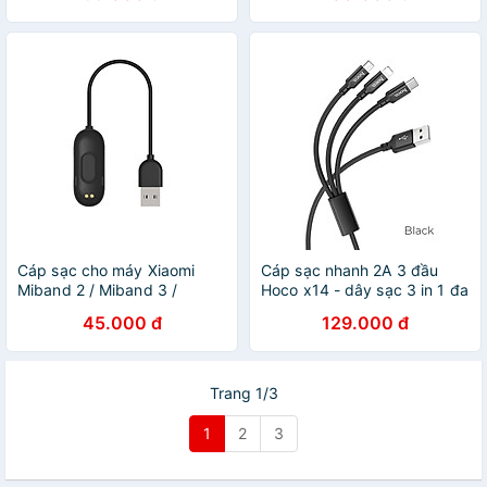
Hàng chính hãng
Cáp sạc cho máy Xiaomi
Cáp sạc nhanh 2A 3 đầu
Miband 2 / Miband 3 /
Hoco x14 - dây sạc 3 in 1 đa
Miband 4, dài 12cm Mijobs
năng micro usb type c
45.000 đ
129.000 đ
loại tiêu chuẩn - Hàng Nhập
lightling cho iphone
Khẩu
samsung oppo,..vvv - hàng
chính hãng
Trang 1/3
1
2
3