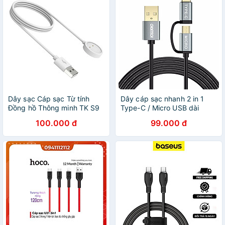
Dây sạc Cáp sạc Từ tính
Dây cáp sạc nhanh 2 in 1
Đồng hồ Thông minh TK S9
Type-C / Micro USB dài
CD99 S16 hình tròn 2 sạc
120CM hiệu CHOETECH
100.000 đ
99.000 đ
nhanh 8 / 9 Ultra / DW89 -
XAC0012 (sạc nhanh 3A,
Hàng nhập khẩu
sạc nhiều thiết bị, chip sạc
thông minh) - Hàng chính
hãng