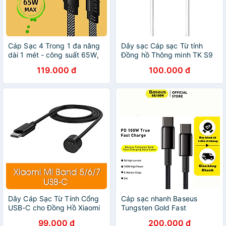
Cáp Sạc 4 Trong 1 đa năng
Dây sạc Cáp sạc Từ tính
dài 1 mét - công suất 65W,
Đồng hồ Thông minh TK S9
dùng cho nhiều dòng điện
CD99 S16 hình tròn 4 lõi sạc
119.000 đ
100.000 đ
thoại
nhanh S8 / S9 Ultra / DW89
Truyền dữ liệu Kết nối máy
tính - Hàng nhập khẩu
Dây Cáp Sạc Từ Tính Cổng
Cáp sạc nhanh Baseus
USB-C cho Đồng Hồ Xiaomi
Tungsten Gold Fast
Mi Band 5/6/7 - Hàng Nhập
Charging Data Cable Type C
99.000 đ
200.000 đ
Khẩu
to Type C 100W CATWJ -