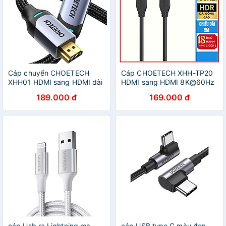
Cáp chuyển CHOETECH
Cáp CHOETECH XHH-TP20
XHH01 HDMI sang HDMI dài
HDMI sang HDMI 8K@60Hz
2M (hàng chính hãng)
dài 2m (Hàng chính hãng)
189.000 đ
169.000 đ
cáp Usb ra Lightning mạ
cáp USB type C màu đen