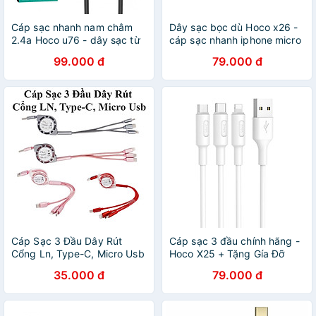
Cáp sạc nhanh nam châm
Dây sạc bọc dù Hoco x26 -
2.4a Hoco u76 - dây sạc từ
cáp sạc nhanh iphone micro
tính dùng cho micro usb
usb type dài 1m chống gập
99.000 đ
79.000 đ
typec lightling - hàng chính
đứt - hàng chính hãng
hãng
Cáp Sạc 3 Đầu Dây Rút
Cáp sạc 3 đầu chính hãng -
Cổng Ln, Type-C, Micro Usb
Hoco X25 + Tặng Gía Đỡ
Dây Dài 1M
Điện Thoại - Chính Hãng
35.000 đ
79.000 đ