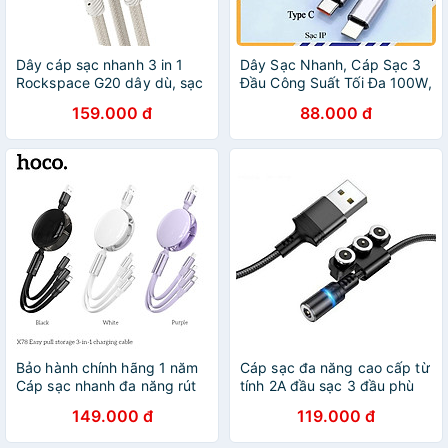
Dây cáp sạc nhanh 3 in 1
Dây Sạc Nhanh, Cáp Sạc 3
Rockspace G20 dây dù, sạc
Đầu Công Suất Tối Đa 100W,
3 thiết bị cùng lúc - Hàng
Sạc Tất Cả Các Dòng Máy,
159.000 đ
88.000 đ
chính hãng bảo hành 12
Dây Dài 1-1.2m Loại Dây Dù
tháng
Chống Đứt - Hàng Nhập
Khẩu
Bảo hành chính hãng 1 năm
Cáp sạc đa năng cao cấp từ
Cáp sạc nhanh đa năng rút
tính 2A đầu sạc 3 đầu phù
gọn 3 đầu sạc cùng lúc 3
hợp các dòng điện thoại
149.000 đ
119.000 đ
thiết bị X78 - Hàng chính
hiện nay Olaple - Hàng nhập
hãng
khẩu