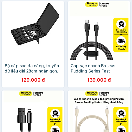
Bộ cáp sạc đa năng, truyền
Cáp sạc nhanh Baseus
dữ liệu dài 28cm ngắn gọn,
Pudding Series Fast
tiện lợi OLAPLE - Hàng nhập
Charging Data Cable Type C
129.000 đ
139.000 đ
khẩu
to IP 20W - Hàng chính hãng