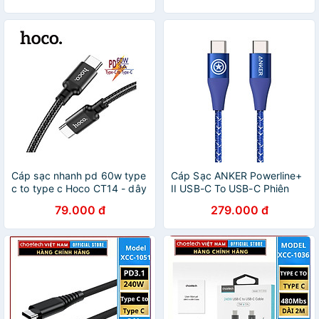
Cáp sạc nhanh pd 60w type
Cáp Sạc ANKER Powerline+
c to type c Hoco CT14 - dây
II USB-C To USB-C Phiên
sạc 2 đầu type c cho laptop
Bản Marvel - A9547 / A9549
79.000 đ
279.000 đ
macbook samsung oppo
- Hàng Chính Hãng
,...vv - hàng chính hãng