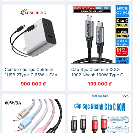
Combo cốc sạc Cuktech
Cáp Sạc Choetech XCC-
1USB 2Type-C 65W + Cáp
1002 Nhanh 100W Type C
USB Type-C to Type-C
to Type C Dài 1.8M (Hàng
900.000 đ
199.000 đ
AD653C - Hàng chính hãng
chính hãng)