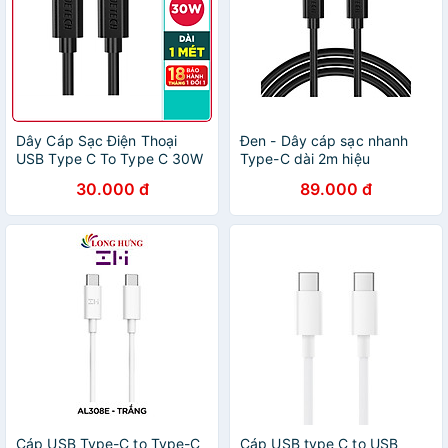
Dây Cáp Sạc Điện Thoại
Đen - Dây cáp sạc nhanh
USB Type C To Type C 30W
Type-C dài 2m hiệu
Dài 1M CHOETECH CC0002-
CHOETECH CC003 Type C
30.000 đ
89.000 đ
V2 - Hàng Chính Hãng
to Type C PD truyền data
tốc độ cao cho Smartphone
/ Tablet / Macbook / Laptop
Type C (3A, 60W, Sạc nhanh
PD) - Hàng chính hãng
Cáp USB Type-C to Type-C
Cáp USB type C to USB