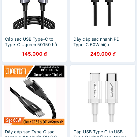
Cáp sạc USB Type-C to
Dây cáp sạc nhanh PD
Type-C Ugreen 50150 hỗ
Type-C 60W hiệu
trợ sạc nhanh 60W, truyền
CHOETECH A3002 Gen 2
145.000 đ
249.000 đ
dữ liệu 480Mbps - Hàng
Type C to Type C PD cho
Chính Hãng
Smartphone / Tablet /
Macbook / Laptop Type C
(3A, công suất 60W, sạc
nhanh QC 3.0) - Hàng chính
hãng
Dây cáp sạc Type C sạc
Cáp USB Type C to USB