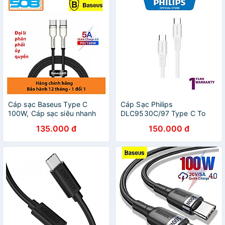
Cáp sạc Baseus Type C
Cáp Sạc Philips
100W, Cáp sạc siêu nhanh
DLC9530C/97 Type C To
100W Baseus Metal Data
Type C - Hàng Chính Hãng
135.000 đ
150.000 đ
Cable Type C to Type C
(100W) - Hàng nhập khẩu