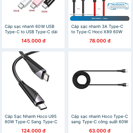
Cáp sạc nhanh 60W USB
Cáp sạc nhanh 3A Type-C
Type-C to USB Type-C dài
to Type-C Hoco X89 60W
1M Ugreen-Hàng chính hãng
dài 1m - Hàng Chính Hãng
145.000 đ
78.000 đ
Cáp Sạc Nhanh Hoco U95
Cáp sạc nhanh Hoco Type-C
60W Type-C Sang Type-C
sang Type-C công suất 60W
Dây Dài 1.5m - Hàng Chính
có đèn Led báo sạc - Hàng
124.000 đ
63.000 đ
Hãng
chính hãng