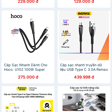
229.000 đ
129.000 đ
Hàng chính hãng
Cáp Sạc Nhanh Dành Cho
Cáp sạc nhanh truyền dữ
Hoco. U102 100W Super
liệu USB Type C 3.0A Remax
Type-C To Type-C + Type-C
RC-162a Dây Sạc nhanh
275.000 đ
439.998 đ
Dài 1.5m Dây Dù Siêu Bền
Type C QC3.0 Cáp typec
Hàng Chính Hãng
andoird - Hàng Chính Hãng
Remax