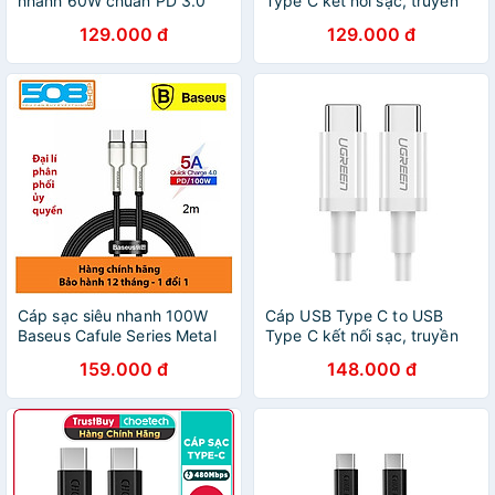
nhanh 60W chuẩn PD 3.0
Type C kết nối sạc, truyền
Type C to Type C hiệu
dữ liệu chính hãng Ugreen
129.000 đ
129.000 đ
CHOETECH XCC-1003 (chip
60518 dài 1m
sạc thông minh, truyền tải
dữ liệu cao 480Mbps) -
hàng nhập khẩu
Cáp sạc siêu nhanh 100W
Cáp USB Type C to USB
Baseus Cafule Series Metal
Type C kết nối sạc, truyền
Data Cable Type-C to Type-
dữ liệu Ugreen 60519 dài
159.000 đ
148.000 đ
C (100W) - Hàng chính hãng
2m chính hãng