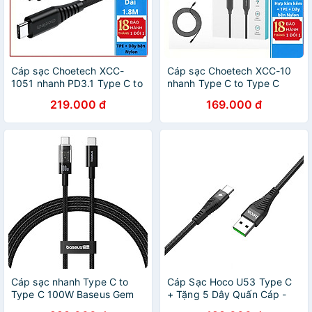
Cáp sạc Choetech XCC-
Cáp sạc Choetech XCC-10
1051 nhanh PD3.1 Type C to
nhanh Type C to Type C
Type C 240W dài 1.8M (
công suất cao 240w (Hàng
219.000 đ
169.000 đ
Hàng chính hãng)
chính hãng)
Cáp sạc nhanh Type C to
Cáp Sạc Hoco U53 Type C
Type C 100W Baseus Gem
+ Tặng 5 Dây Quấn Cáp -
Fast-Charging Data Cable -
Chính Hãng