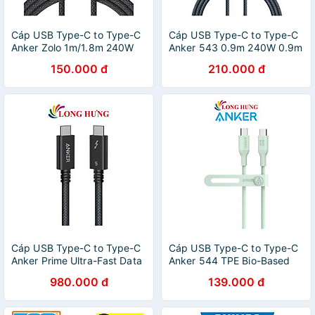
Cáp USB Type-C to Type-C
Cáp USB Type-C to Type-C
Anker Zolo 1m/1.8m 240W
Anker 543 0.9m 240W 0.9m
A8060 - Hàng chính hãng
A80E5/ 1.8m A80E6 - Hàng
150.000 đ
210.000 đ
chính hãng
Cáp USB Type-C to Type-C
Cáp USB Type-C to Type-C
Anker Prime Ultra-Fast Data
Anker 544 TPE Bio-Based
Tranfer and Charging 240W
Cable 140W 0.9m
980.000 đ
139.000 đ
A84N1 - Hàng chính hãng
A80F1/1.8m A80F2 - Hàng
chính hãng