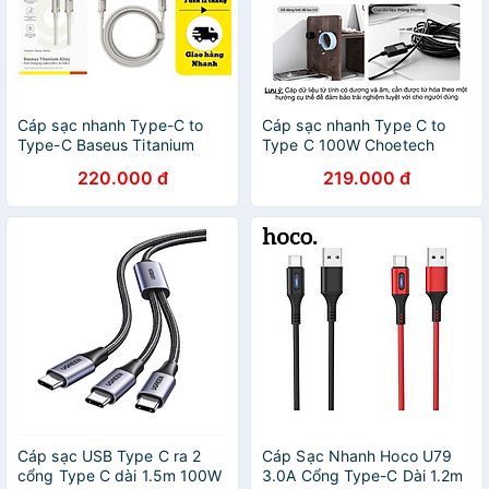
Cáp sạc nhanh Type-C to
Cáp sạc nhanh Type C to
Type-C Baseus Titanium
Type C 100W Choetech
Alloy Fast Charging Cable
XCC-1081 thiết kế từ tính -
220.000 đ
219.000 đ
100W (480Mbps) - Hàng
Hàng chính hãng
chính hãng
Cáp sạc USB Type C ra 2
Cáp Sạc Nhanh Hoco U79
cổng Type C dài 1.5m 100W
3.0A Cổng Type-C Dài 1.2m