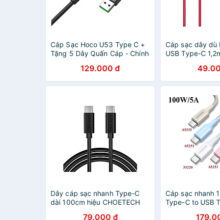
Cáp Sạc Hoco U53 Type C +
Cáp sạc dây d
Tặng 5 Dây Quấn Cáp - Chính
USB Type-C 1,2
Hãng
nhiên)
129.000 đ
49.00
Dây cáp sạc nhanh Type-C
Cáp sạc nhanh 
dài 100cm hiệu CHOETECH
Type-C to USB 
CC002 Type C to Type C PD
- Hàng chính hã
79.000 đ
179.0
cho Smartphone / Tablet /