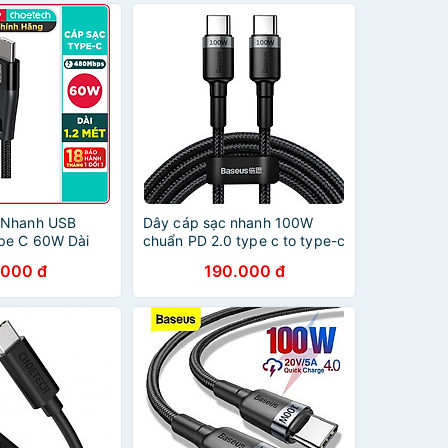
Macbook / Laptop Type C
(3A, 60W, Sạc nhanh PD) -
Hàng chính hãng
 Nhanh USB
Dây cáp sạc nhanh 100W
pe C 60W Dài
chuẩn PD 2.0 type c to type-c
Sạc Nhanh
QC 3.0 hiệu Baseus Cafule
.000 đ
190.000 đ
HOETECH XCC-
Type C to Type C cho iPad
Chính Hãng
Pro 2018 / 2020 / Samsung /
Huawei / Xiaomi / Tablet /
Macbook / Laptop Type C
(sạc nhanh 5A,truyền tải data
480Mbps) - Hàng nhập khẩu