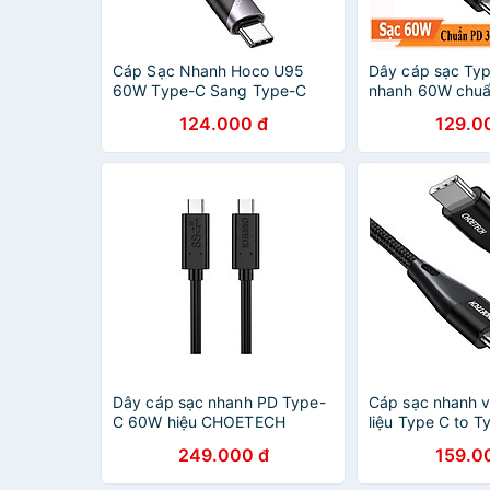
Cáp Sạc Nhanh Hoco U95
Dây cáp sạc Typ
60W Type-C Sang Type-C
nhanh 60W chuẩ
Dây Dài 1.5m - Hàng Chính
Type C to Type 
124.000 đ
129.0
Hãng
CHOETECH XCC-
sạc thông minh, 
liệu cao 480Mbp
nhập khẩu
Dây cáp sạc nhanh PD Type-
Cáp sạc nhanh v
C 60W hiệu CHOETECH
liệu Type C to 
A3002 Gen 2 Type C to Type
Choetech XCC-1
249.000 đ
159.0
C PD cho Smartphone / Tablet
1004 Series - H
/ Macbook / Laptop Type C
hãng