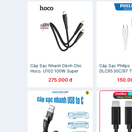
(3A, công suất 60W, sạc
nhanh QC 3.0) - Hàng chính
hãng
Cáp Sạc Nhanh Dành Cho
Cáp Sạc Philips
Hoco. U102 100W Super
DLC9530C/97 T
Type-C To Type-C + Type-C
Type C - Hàng 
275.000 đ
150.0
Dài 1.5m Dây Dù Siêu Bền
Hàng Chính Hãng