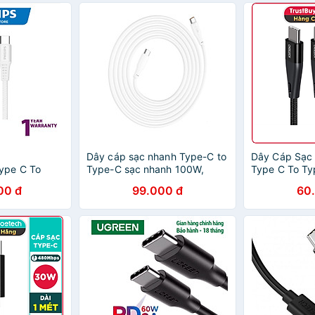
Dây cáp sạc nhanh Type-C to
Dây Cáp Sạc
ype C To
Type-C sạc nhanh 100W,
Type C To Ty
Chính Hãng
truyền tải dữ liệu dành cho
1.2M Hỗ Trợ 
00 đ
99.000 đ
60
android như samsung, oppo...
iPhone 15 C
- hàng nhập khẩu
1003 - Hàng 