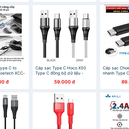
let /
op Type C
i Oppo
, Sạc nhanh
C 4.0 Quick
hập khẩu
ype C to
Cáp sạc Type C Hoco X50
Cáp sạc Cho
oetech XCC-
Type C đồng bộ dữ liệu -
nhanh Type C
nh hãng
Hàng chính hãng
Series (Hàng 
00 đ
59.000 đ
89