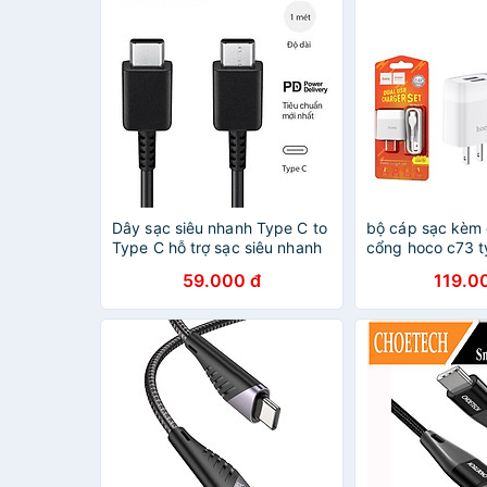
Dây sạc siêu nhanh Type C to
bộ cáp sạc kèm 
Type C hỗ trợ sạc siêu nhanh
cổng hoco c73 t
cho các dòng điện thoại
cốc sạc dây sạc
59.000 đ
119.0
Samsung và các dòng máy
cho samsung op
dùng cổng sạc Type C
mầu trắng - hàn