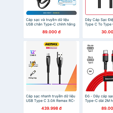
Cáp sạc và truyền dữ liệu
Dây Cáp Sạc Đi
USB chân Type-C chính hãng
Type C To Type
Baseus dài 23cm
1M CHOETECH C
89.000 đ
30.00
Hàng Chính Hãn
Cáp sạc nhanh truyền dữ liệu
Đỏ - Dây cáp sạ
USB Type C 3.0A Remax RC-
Type-C dài 2M h
162a Dây Sạc nhanh Type C
Cafule Type C t
439.998 đ
89.00
QC3.0 Cáp typec andoird -
truyền data tốc