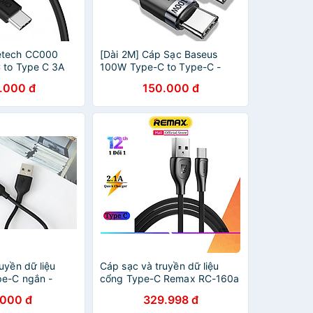
etech CC000
[Dài 2M] Cáp Sạc Baseus
 to Type C 3A
100W Type-C to Type-C -
hãng)
Hàng Chính Hãng
.000 đ
150.000 đ
uyền dữ liệu
Cáp sạc và truyền dữ liệu
e-C ngắn -
cổng Type-C Remax RC-160a
chính hãng
- Hàng Chính Hãng Remax
.000 đ
329.998 đ