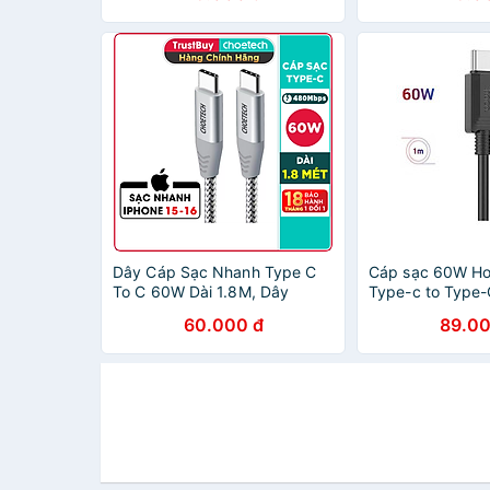
Macbook / Laptop Type C
(3A, công suất 60W, truyền
data tốc độ cao) - Hàng chính
hãng
Dây Cáp Sạc Nhanh Type C
Cáp sạc 60W H
To C 60W Dài 1.8M, Dây
Type-c to Type-
Nylon Dù Sạc Nhanh Cho
siêu bền cho And
60.000 đ
89.00
iPhone 15, iP16, Android
2 màu ) - Hàng 
CHOETECH CC0005 - Hàng
Chính Hãng