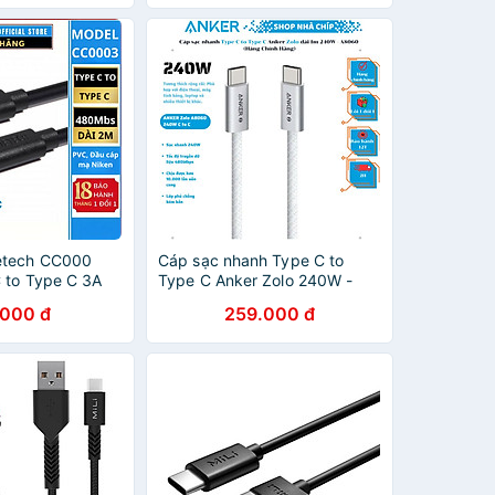
etech CC000
Cáp sạc nhanh Type C to
 to Type C 3A
Type C Anker Zolo 240W -
chính hãng)
A8060 (Hàng Chính Hãng)
.000 đ
259.000 đ