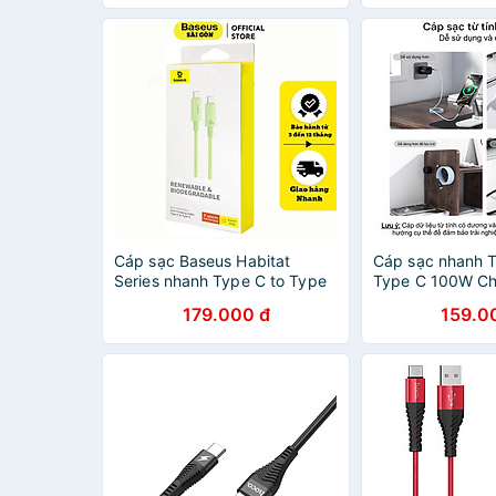
Hàng Chính Hãng Remax
Smartphone / Tab
Macbook / Lapt
Samsung Huawe
Xiaomi (3A, 60W
PD, Sạc nhanh Q
Charge)-Hàng n
Cáp sạc Baseus Habitat
Cáp sạc nhanh T
Series nhanh Type C to Type
Type C 100W Ch
C 100W- Hàng chính hãng
1081 - Hàng chí
179.000 đ
159.0