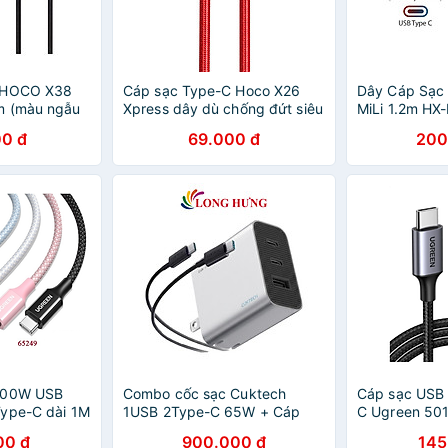
ù HOCO X38
Cáp sạc Type-C Hoco X26
Dây Cáp Sạc
m (màu ngẫu
Xpress dây dù chống đứt siêu
MiLi 1.2m HX
bền
Chính Hãng
0 đ
69.000 đ
200
100W USB
Combo cốc sạc Cuktech
Cáp sạc USB 
Type-C dài 1M
1USB 2Type-C 65W + Cáp
C Ugreen 501
ng
USB Type-C to Type-C
nhanh 60W, tr
00 đ
900.000 đ
145
AD653C - Hàng chính hãng
480Mbps - H