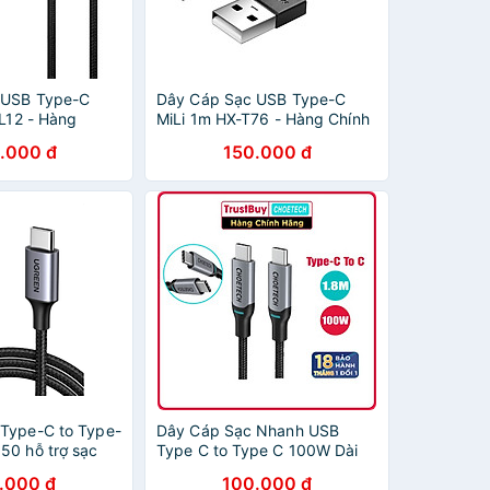
 USB Type-C
Dây Cáp Sạc USB Type-C
-L12 - Hàng
MiLi 1m HX-T76 - Hàng Chính
Hãng
.000 đ
150.000 đ
Type-C to Type-
Dây Cáp Sạc Nhanh USB
50 hỗ trợ sạc
Type C to Type C 100W Dài
uyền dữ liệu
1.8M Chuyên Sạc Cho iPhone
.000 đ
100.000 đ
àng Chính Hãng
15, iP16, Macbook, Laptop,