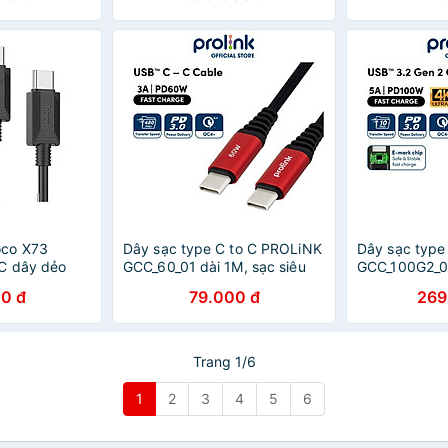
oco X73
Dây sạc type C to C PROLiNK
Dây sạc type
C dây dẻo
GCC_60_01 dài 1M, sạc siêu
GCC_100G2_01
roid dài 1M (
nhanh 60W, dành cho
siêu nhanh 1
0 đ
79.000 đ
269
chính hãng
Samsung, Xiaomi, iPad Pro -
liệu audio, v
Hàng chính hãng
chính hãng
Trang 1/6
1
2
3
4
5
6