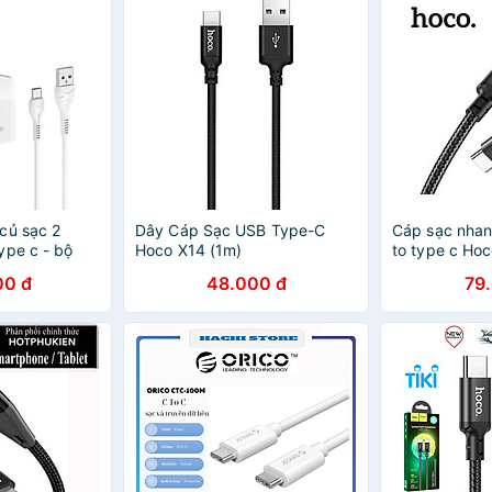
củ sạc 2
Dây Cáp Sạc USB Type-C
Cáp sạc nhan
ype c - bộ
Hoco X14 (1m)
to type c Ho
 nhanh 2.4a
sạc 2 đầu typ
00 đ
48.000 đ
79
po xiaomi
macbook sams
g chính hãng
- hàng chính