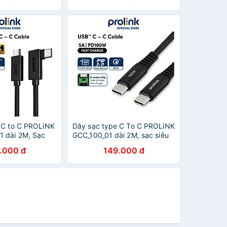
Smartphone CHOETECH XCC-
1002-GY - Hàng Chính Hãng
 C to C PROLiNK
Dây sạc type C To C PROLiNK
 dài 2M, Sạc
GCC_100_01 dài 2M, sạc siêu
00W, truyền dữ
nhanh 100W, dành cho iPad,
.000 đ
149.000 đ
ideo 4K - Hàng
Macbook, Laptop, Samsung -
Hàng chính hãng