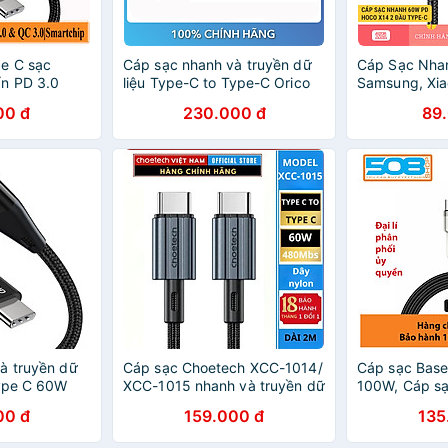
e C sạc
Cáp sạc nhanh và truyền dữ
Cáp Sạc Nha
n PD 3.0
liệu Type-C to Type-C Orico
Samsung, Xia
C hiệu
CTC100M Video
Android - Dâ
00 đ
230.000 đ
89
1003 (chip
4K,PD100W,10Gbps - Hàng
Type-C Hoco
truyền tải dữ
chính hãng
Siêu Bền - H
s) - hàng
à truyền dữ
Cáp sạc Choetech XCC-1014/
Cáp sạc Base
Type C 60W
XCC-1015 nhanh và truyền dữ
100W, Cáp sạ
003/ XCC-
liệu Type C to Type C 60W
100W Baseus 
00 đ
159.000 đ
135
àng chính
Series- Hàng chính hãng
Cable Type C
(100W) - Hàn