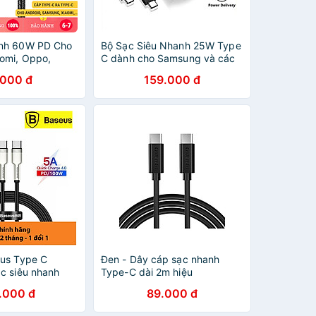
nh 60W PD Cho
Bộ Sạc Siêu Nhanh 25W Type
omi, Oppo,
C dành cho Samsung và các
y Sạc Type-C To
dòng điện thoại cổng C
.000 đ
159.000 đ
 X14 Dây Dù
àng Chính Hãng
us Type C
Đen - Dây cáp sạc nhanh
c siêu nhanh
Type-C dài 2m hiệu
Metal Data
CHOETECH CC003 Type C to
.000 đ
89.000 đ
 to Type C
Type C PD truyền data tốc độ
g nhập khẩu
cao cho Smartphone / Tablet /