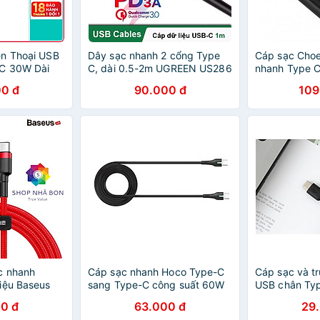
ện Thoại USB
Dây sạc nhanh 2 cổng Type
Cáp sạc Cho
 C 30W Dài
C, dài 0.5-2m UGREEN US286
nhanh Type C
C0002-V2 -
(hàng chính 
0 đ
90.000 đ
109
g
c nhanh
Cáp sạc nhanh Hoco Type-C
Cáp sạc và tr
iệu Baseus
sang Type-C công suất 60W
USB chân Typ
o Type C PD
có đèn Led báo sạc - Hàng
20cm - Hàng 
0 đ
63.000 đ
29
 độ cao cho
chính hãng
QUATECH