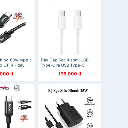
h pd 60w type c
Dây Cáp Sạc Xiaomi USB
co CT14 - dây
Type-C ra USB Type-C
e c cho laptop
150cm SJV4108GL - Hàng
.000 đ
198.000 đ
ung oppo ,...vv
chính hãng
 hãng