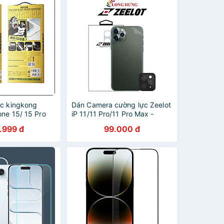
ực kingkong
Dán Camera cường lực Zeelot
one 15/ 15 Pro
iP 11/11 Pro/11 Pro Max -
 14 Pro Max/
Hàng chính hãng
.999 đ
99.000 đ
 Pro/ 13 Pro
2/ 12 Pro/ 12
ne 11/ 11 Pro
XS MAX, XR, XS
dán hiệu
ng chính hãng