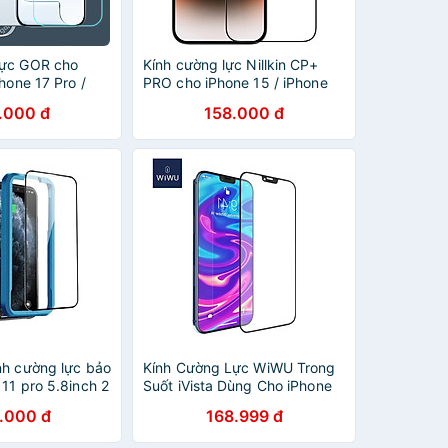
Lực GOR cho
Kính cường lực Nillkin CP+
Phone 17 Pro /
PRO cho iPhone 15 / iPhone
 Max / iPhone Air
15 Plus / iPhone 15 Pro /
.000 đ
158.000 đ
 Hãng
iPhone 15 Pro Max - Hàng
Chính Hãng
nh cường lực bảo
Kính Cường Lực WiWU Trong
11 pro 5.8inch 2
Suốt iVista Dùng Cho iPhone
n 70981 SP140
11 / iPhone 12 / iPhone 13 -
.000 đ
168.999 đ
Hãng
Hàng Chính Hãng