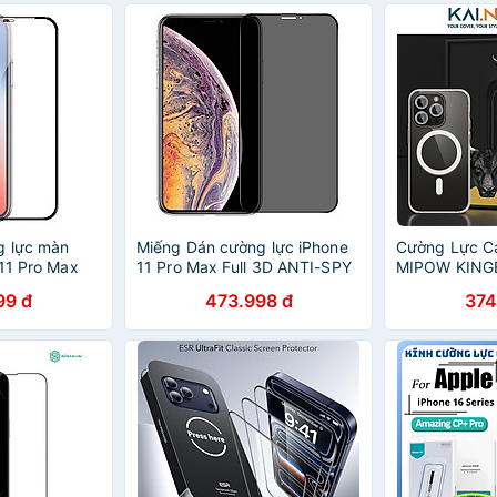
g lực màn
Miếng Dán cường lực iPhone
Cường Lực C
 11 Pro Max
11 Pro Max Full 3D ANTI-SPY
MIPOW KING
gkong chuẩn
MIPOW KING BULL Chống
iPhone 15 Pro
99 đ
473.998 đ
374
àng nhập
Nhìn Trộm - Hàng chính hãng
Pro, TITANSH
HÀNG CHÍNH