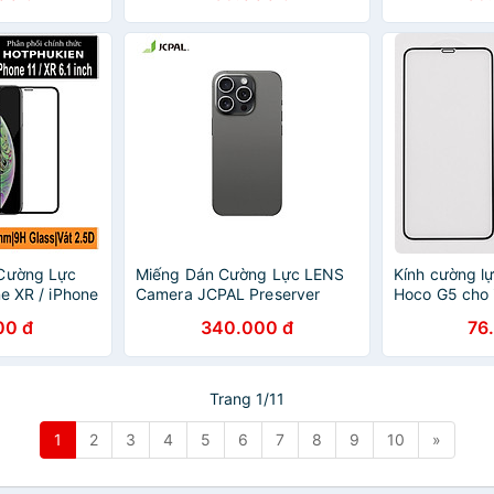
trợ dán - Hàng chính hãng
chống trầy, c
tay, bảo vệ t
nhập khẩu
 Cường Lực
Miếng Dán Cường Lực LENS
Kính cường lự
ne XR / iPhone
Camera JCPAL Preserver
Hoco G5 cho 
Nillkin XD
Dành Cho iPhone 16 Pro/
pro/ 13 pro 
00 đ
340.000 đ
76
Chính Hãng
Iphone 16 Promax_ Hàng
khẩu
chính hãng
Trang 1/11
1
2
3
4
5
6
7
8
9
10
»