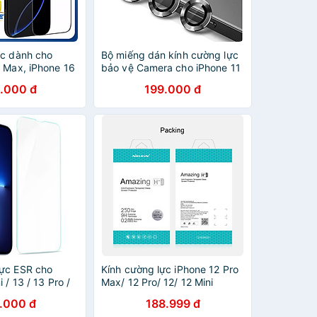
ực dành cho
Bộ miếng dán kính cường lực
o Max, iPhone 16
bảo vệ Camera cho iPhone 11
6 Plus, iPhone 16
Pro/11 Pro Max, 12 Pro/12 Pro
.000 đ
199.000 đ
h Amazing CP+
Max Greencase Kuzoom (độ
 Hàng Chính Hãng
cứng 9H, chống trầy, chống
chụi & vân tay, bảo vệ toàn
diện) - Hàng nhập khẩu
ực ESR cho
Kính cường lực iPhone 12 Pro
 / 13 / 13 Pro /
Max/ 12 Pro/ 12/ 12 Mini
 Hàng Nhập
Nillkin Amazing H+ Pro - hàng
.000 đ
188.999 đ
nhập khẩu