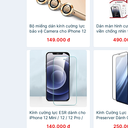
Bộ miếng dán kính cường lực
Dán màn hình cư
bảo vệ Camera cho iPhone 12
viền chống nhìn 
Pro / iPhone 11 Pro Max /
dành cho iPhone
149.000 đ
490.0
iPhone 11 Pro HOTCASE
Max/15 Pro/15
Kuzoom mang lại khả năng
Plus/15/14/13/1
chụp hình sắc nét full HD (độ
chính hãng
cứng 9H, chống trầy, chống
chụi & vân tay, bảo vệ toàn
diện) - Hàng nhập khẩu
Kính cường lực ESR dành cho
Kính Cường Lực
iPhone 12 Mini / 12 / 12 Pro /
Preserver Dành 
12 Pro Max - Hàng Nhập Khẩu
Mini, 12/Pro, 12 
140.000 đ
250.0
Hàng Chính Hãn