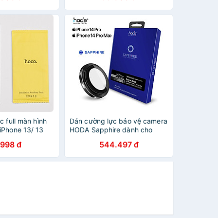
hống chụi & vân
Chống Vân Tay - Hàng Chính
oàn diện) - Hàng
Hãng
c full màn hình
Dán cường lực bảo vệ camera
iPhone 13/ 13
HODA Sapphire dành cho
max - Hàng nhập
iPhone 14 Pro/14 Pro Max -
.998 đ
544.497 đ
Hàng Nhập Khẩu