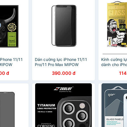
Phone 11/11
Dán cường lực iPhone 11/11
Kính cường l
 MIPOW
Pro/11 Pro Max MIPOW
dành cho iPh
REMIUM -
KINGBULL HD Premium
Max/ 14 Pro/
00 đ
390.000 đ
114
g
Chống vân tay - Hàng Chính
iPhone 13/ 13
Hãng
Max/ iPhone 1
Pro Max/ iPho
Max/ iPhone 
cường lực tự 
WEKOME - Hà