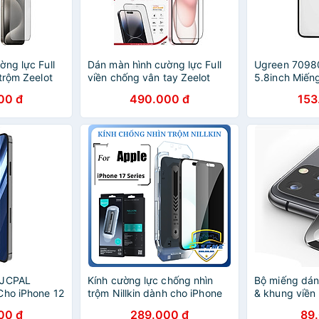
ờng lực Full
Dán màn hình cường lực Full
Ugreen 70980
trộm Zeelot
viền chống vân tay Zeelot
5.8inch Miến
 15 Pro
dành cho iPhone 15 Pro
9H cường lực
00 đ
490.000 đ
153
Max/15 Pro/15
chống rơi ch
2/11 - Hàng
Plus/15/14/13/12/11 - Hàng
SP140 - Hàng
chính hãng
 JCPAL
Kính cường lực chống nhìn
Bộ miếng dán
Cho iPhone 12
trộm Nillkin dành cho iPhone
& khung viền
Pro Max -
17, iPhone Air, iPhone 17 Pro,
cho iPhone 11
00 đ
289.000 đ
89
g
iPhone 17 Pro Max kèm khung
Max hiệu Tot