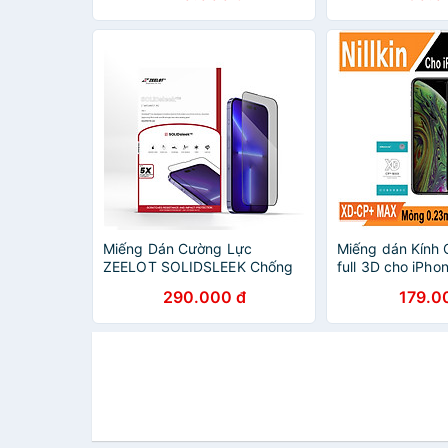
Miếng Dán Cường Lực
Miếng dán Kính
ZEELOT SOLIDSLEEK Chống
full 3D cho iPho
Nhìn Trộm dành cho iPhone
11 6.1 inch hiệu 
290.000 đ
179.0
14 Pro Max- 14 Pro- 14 Plus-
CP+Max - Hàng 
iphone 14_Hàng Chính Hãng