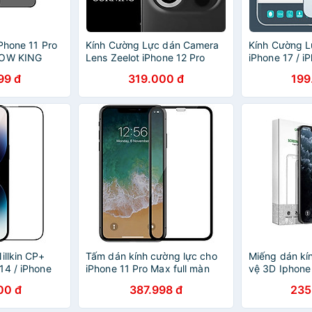
Phone 11 Pro
Kính Cường Lực dán Camera
Kính Cường 
POW KING
Lens Zeelot iPhone 12 Pro
iPhone 17 / i
 trộm - hàng
Max / 12Pro / 12 / 12Mini / 11-
iPhone 17 Pro
99 đ
319.000 đ
199
Hàng Chính hãng
- Hàng Chính
illkin CP+
Tấm dán kính cường lực cho
Miếng dán kí
14 / iPhone
iPhone 11 Pro Max full màn
vệ 3D Iphone 
14 Pro /
hình - Hàng chính hãng Nillkin
miếng Ugree
00 đ
387.998 đ
235
ax - Hàng
3D CP+ MAX
Hàng Chính 