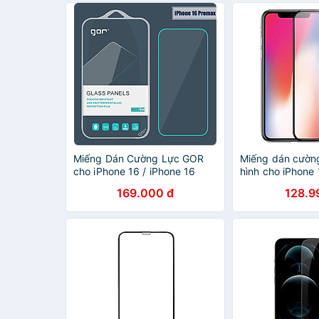
Miếng Dán Cường Lực GOR
Miếng dán cườn
cho iPhone 16 / iPhone 16
hình cho iPhone
Plus / iPhone 16 Pro / iPhone
(6.5") hiệu Kin
169.000 đ
128.9
16 Pro Max - Hàng Chính
9H / 0.2 mm - H
Hãng
khẩu