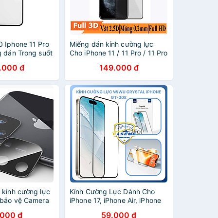
 Iphone 11 Pro
Miếng dán kính cường lực
g dán Trong suốt
Cho iPhone 11 / 11 Pro / 11 Pro
 chống bảo vệ
Max / X / Xs / Xs Max / XR full
.000 đ
149.000 đ
ống cháy nổ
màn hình 2.5D chống nứt vỡ
 chính hãng
cạnh hiệu WIWU iVista Chống
va đập, vát cạnh 2.5D, chống
vân tay - hàng nhập khẩu
 kính cường lực
Kính Cường Lực Dành Cho
 bảo vệ Camera
iPhone 17, iPhone Air, iPhone
 Pro / 11 Pro
17 Pro, iPhone 17 Pro Max Wi
.000 đ
59.000 đ
u (độ cứng 9H,
WU GT-008 Trong Suốt,