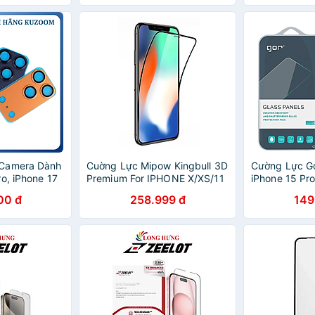
m) - Hàng
(Chống Nhìn Trộm) - Hàng
Nhập Khẩu
 Camera Dành
Cuờng Lực Mipow Kingbull 3D
Cường Lực G
o, iPhone 17
Premium For IPHONE X/XS/11
iPhone 15 Pro
 – Viền Nhôm
Pro - Hàng Chính Hãng
Pro / iPhone 
00 đ
258.999 đ
149
hính Hãng
15, Combo 2 
viền đen - 
HÃNG