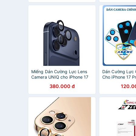
Screen Protector - Hàng
(Chống Nhìn Trộ
Chính Hãng
Chính Hãng
Miếng Dán Cường Lực Lens
Dán Cường Lực
Camera UNIQ cho iPhone 17
Cho iPhone 17 Pr
Pro max/ Iphone 17 Pro, UNIQ
Pro Max Kuzoom
380.000 đ
120.0
OPTIX ALUGUARD_ Hàng
Bảo Vệ - Hàng C
chính hãng