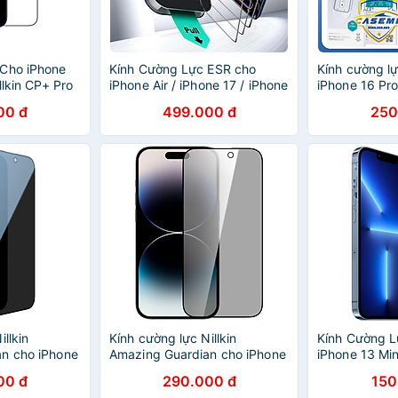
 Cho iPhone
Kính Cường Lực ESR cho
Kính cường l
llkin CP+ Pro
iPhone Air / iPhone 17 / iPhone
iPhone 16 Pr
17 Pro / iPhone 17 Pro Max
Pro, iPhone 1
00 đ
499.000 đ
250
ESR UltraFit Classic Screen
full màn hìn
Protector - Hàng Chính Hãng
Pro Nillkin -
llkin
Kính cường lực Nillkin
Kính Cường L
n cho iPhone
Amazing Guardian cho iPhone
iPhone 13 Mini
lus / iPhone
14 / iPhone 14 Plus / iPhone
13 Pro Max -
00 đ
290.000 đ
150
15 Pro Max
14 Pro / iPhone 14 Pro Max
Khẩu