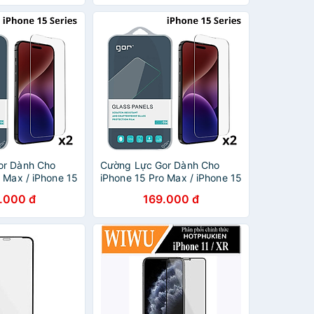
or Dành Cho
Cường Lực Gor Dành Cho
 Max / iPhone 15
iPhone 15 Pro Max / iPhone 15
15 Plus / iPhone
Pro / iPhone 15 Plus / iPhone
.000 đ
169.000 đ
miếng, không
15, Combo 2 miếng, không
HÀNG CHÍNH
viền đen - HÀNG CHÍNH
HÃNG