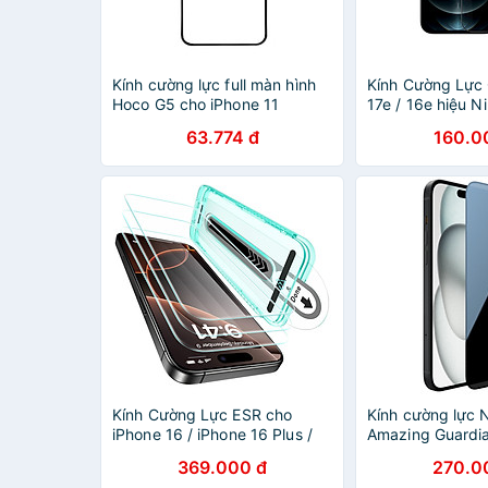
Kính cường lực full màn hình
Kính Cường Lực
Hoco G5 cho iPhone 11
17e / 16e hiệu Ni
6.1inch - Hàng chính hãng
Chống Chói
63.774 đ
160.0
Kính Cường Lực ESR cho
Kính cường lực Ni
iPhone 16 / iPhone 16 Plus /
Amazing Guardia
iPhone 16 Pro / iPhone 16 Pro
15 / iPhone 15 P
369.000 đ
270.0
Max ESR Tempered-Glass
15 Pro / iPhone 