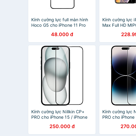
Kính cường lực full màn hình
Kính cường lực i
Hoco G5 cho iPhone 11 Pro
Max Full HD MI
5.8inch - Hàng chính hãng
BULL chống nhìn
48.000 đ
228.9
chính hãng
Kính cường lực Nillkin CP+
Kính cường lực N
PRO cho iPhone 15 / iPhone
PRO cho iPhone 
15 Plus / iPhone 15 Pro /
14 Plus / iPhone 
250.000 đ
270.0
iPhone 15 Pro Max - Hàng
iPhone 14 Pro M
Chính Hãng
Nhập Khẩu