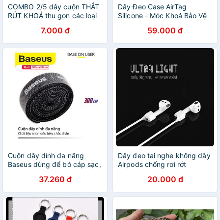
COMBO 2/5 dây cuộn THẮT
Dây Đeo Case AirTag
RÚT KHOÁ thu gọn các loại
Silicone - Móc Khoá Bảo Vệ
dây Cáp, Dây Điện Thoại,
Airtag
7.000 đ
59.000 đ
Tai Nghe. Sử dụng ĐA
NĂNG
Cuộn dây dính đa năng
Dây đeo tai nghe không dây
Baseus dùng để bó cáp sạc,
Airpods chống rơi rớt
dây điện và dây của các
37.260 đ
20.000 đ
thiết bị ngoại vi, làm tăng
thẩm mĩ và gọn gàng