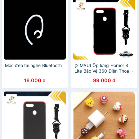
Móc đeo tai nghe Bluetooth
(2 MÀU) Ốp lưng Hornor 8
Lite Bảo Vệ 360 Điện Thoại -
Tặng kèm dây đeo điện
16.000 đ
99.000 đ
thoại