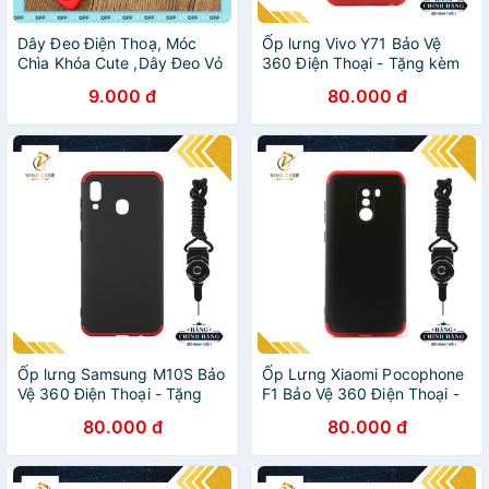
Dây Đeo Điện Thoạ, Móc
Ốp lưng Vivo Y71 Bảo Vệ
Chìa Khóa Cute ,Dây Đeo Vỏ
360 Điện Thoại - Tặng kèm
Tai Nghe Airpod - DiyCase
dây đeo điện thoại
9.000 đ
80.000 đ
Ốp lưng Samsung M10S Bảo
Ốp Lưng Xiaomi Pocophone
Vệ 360 Điện Thoại - Tặng
F1 Bảo Vệ 360 Điện Thoại -
kèm dây đeo điện thoại
Tặng kèm dây đeo điện
80.000 đ
80.000 đ
thoại