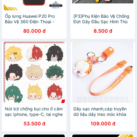
Ốp lưng Huawei P20 Pro
[P3]Phụ Kiện Bảo Vệ Chống
Bảo Vệ 360 Điện Thoại -
Đứt Gãy Đầu Sạc Hình Thù
Tặng kèm dây đeo điện
Ngộ Nghĩnh Siêu Bền
80.000 đ
8.500 đ
thoại
Nút bịt chống bụi cho ổ cắm
Dây sạc nhanh,cáp truyền
sạc iphone, type-C, tai nghe
dữ liệu dây treo móc khóa
(MT-20)
53.500 đ
109.000 đ