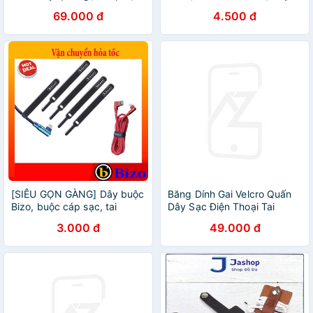
mini Kẹp buộc dây cáp tái
sạc không bị gãy gập cáp
69.000 đ
4.500 đ
sử dụng Dây cố định cáp
sạt bằng silicone - KLH
điện thoại đa năng Kẹp gọn
dây tai nghe & sạc Dây quấn
silicon nhiều màu-Hàng nhập
khẩu
[SIÊU GỌN GÀNG] Dây buộc
Băng Dính Gai Velcro Quấn
Bizo, buộc cáp sạc, tai
Dây Sạc Điện Thoại Tai
nghe, dây điện chống rối,
Nghe Dán Thu Gọn Dây Điện
3.000 đ
49.000 đ
chống đứt, và gọn gàng
Đa Năng Sáng Tạo - Hàng
Nhập Khẩu