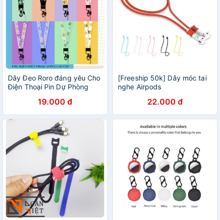
Dây Đeo Roro đáng yêu Cho
[Freeship 50k] Dây móc tai
Điện Thoại Pin Dự Phòng
nghe Airpods
Cáp sạc Tai Nghe Gây Tự
19.000 đ
22.000 đ
Sướng Airpods Giá Đỡ
Iphone – Shin Case