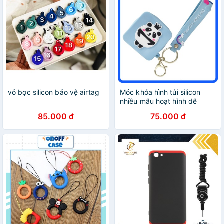
vỏ bọc silicon bảo vệ airtag
Móc khóa hình túi silicon
nhiều mẫu hoạt hình dễ
thương - Bóp silicon treo
85.000 đ
75.000 đ
móc khóa túi xách đựng tai
nghe cáp sạc