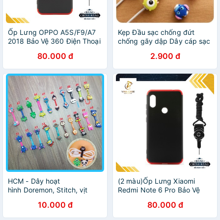
Ốp Lưng OPPO A5S/F9/A7
Kẹp Đầu sạc chống đứt
2018 Bảo Vệ 360 Điện Thoại
chống gãy dập Dây cáp sạc
- Tặng kèm dây đeo điện
điện thoại hình thú
80.000 đ
2.900 đ
thoại
HCM - Dây hoạt
(2 màu)Ốp Lưng Xiaomi
hình Doremon, Stitch, vịt
Redmi Note 6 Pro Bảo Vệ
Pery, Donald, Daisy, Totoro,
360 Điện Thoại (2 màu) -
10.000 đ
80.000 đ
sóc nâu kẹp gọn dây tai
Tặng kèm dây đeo điện
nghe, điện thoại
thoại