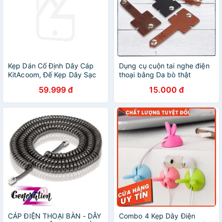
Kẹp Dán Cố Định Dây Cáp
Dụng cụ cuộn tai nghe điện
KitAcoom, Đế Kẹp Dây Sạc
thoại bằng Da bò thật
Điện Thoại, Dây Tai Nghe,
Jashop chống rối giao màu
59.999 đ
15.000 đ
Cáp Chuột Máy Tính - Hàng
ngẫu nhiên, kẹp dây tai
Chính Hãng
nghe cáp sạc
CÁP ĐIỆN THOẠI BÀN - DÂY
Combo 4 Kẹp Dây Điện