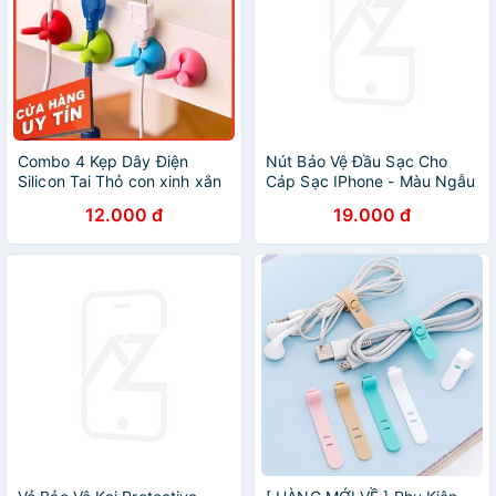
Combo 4 Kẹp Dây Điện
Nút Bảo Vệ Đầu Sạc Cho
Silicon Tai Thỏ con xinh xắn
Cáp Sạc IPhone - Màu Ngẫu
giữ dây cáp,dây điện,tai
Nhiên Milliken NL-3105 -
12.000 đ
19.000 đ
nghe điện thoại,laptop K136
Hàng chính hãng