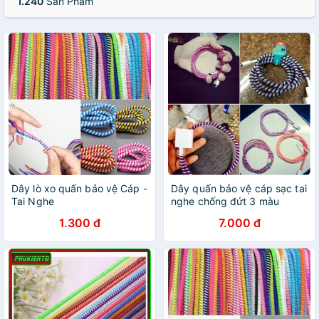
1.240
Sản Phẩm
Dây lò xo quấn bảo vệ Cáp -
Dây quấn bảo vệ cáp sạc tai
Tai Nghe
nghe chống đứt 3 màu
140cm
1.300 đ
7.000 đ