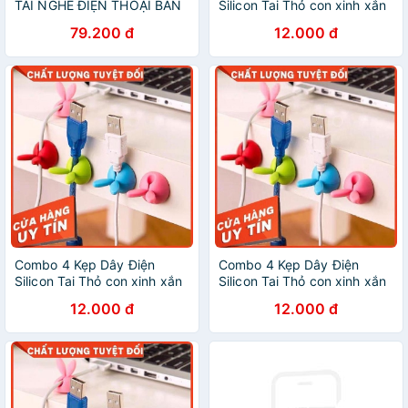
TAI NGHE ĐIỆN THOẠI BÀN
Silicon Tai Thỏ con xinh xắn
DÀI 7.6M PHILIPS
giữ dây cáp,dây điện,tai
79.200 đ
12.000 đ
nghe điện thoại,laptop K136
Combo 4 Kẹp Dây Điện
Combo 4 Kẹp Dây Điện
Silicon Tai Thỏ con xinh xắn
Silicon Tai Thỏ con xinh xắn
giữ dây cáp,dây điện,tai
giữ dây cáp,dây điện,tai
12.000 đ
12.000 đ
nghe điện thoại,laptop K136
nghe điện thoại,laptop K136