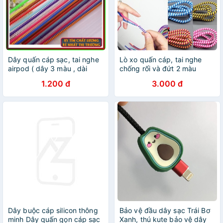
Dây quấn cáp sạc, tai nghe
Lò xo quấn cáp, tai nghe
airpod ( dây 3 màu , dài
chống rối và đứt 2 màu
50cm )
1.200 đ
3.000 đ
Dây buộc cáp silicon thông
Bảo vệ đầu dây sạc Trái Bơ
minh Dây quấn gọn cáp sạc
Xanh, thú kute bảo vệ dây