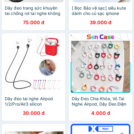
Dây đeo trang sức khuyên
[ Bọc Bảo vệ sạc] siêu kute
tai chống rơi tai nghe không
dành cho củ sạc iphone
dây airpods thời trang
11/12/13
75.000 đ
39.000 đ
unisex
Dây đeo tai nghe Airpod
Dây Đeo Chia Khóa, Vỏ Tai
1/2/Pro/Air3 silicon
Nghe Airpod, Dây Đeo Điện
Thoại - SenCase
30.000 đ
4.000 đ