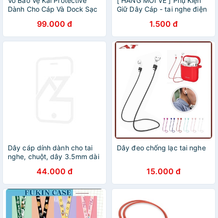
Vỏ Bảo Vệ Kai Protective
[ HÀNG MỚI VỀ ] Phụ Kiện
Dành Cho Cáp Và Dock Sạc
Giữ Dây Cáp - tai nghe điện
18/20w ,Bộ 4 Sản Phẩm
thoại - Gọn Gàng Tiện Lợi
99.000 đ
1.500 đ
Nhiều Mẫu Nhân Vật Hoạt
Hình Dễ Thương - Hàng
Chính Hãng
Dây cáp dính dành cho tai
Dây đeo chống lạc tai nghe
nghe, chuột, dây 3.5mm dài
15cm màu xám đen
44.000 đ
15.000 đ
ACC50370LP146 Hàng
chính hãng