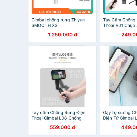
Gimbal chống rung Zhiyun
Tay Cầm Chống 
SMOOTH XS
Thoại V01 Chụp
Livestream Tiện 
1.250.000 đ
249.0
Chống Rung Điệ
Tay cầm Chống Rung Điện
Gậy tự sướng C
Thoại Gimbal L08 Chống
Điện Tử Gimbal 
Rung Khi Chụp Ảnh-Quay
Bluetooth - Gimb
559.000 đ
449.0
Video-Có Bluetooth-Kéo Dài
Chống Rung - C
tới 86Cm
Đứng-NBL08