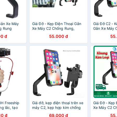
Gắn Xe Máy
Giá Đỡ - Kẹp Điện Thoại Gắn
Giá Đỡ C2 - K
g Rung
Xe Máy C2 Chống Rung,
Gắn Xe Máy 
Chống Cướp Cực Chắc Chắn
Chống Cướp 
0 đ
55.000 đ
55
H Freeship
Giá đỡ, kẹp điện thoại trên xe
Giá Đỡ - Kẹp 
g lắc, tạo
máy C2, kẹp hợp kim chống
Xe Máy C2 C
o bạn thăng
rung, chống cướp
Chống Cướp 
10 đ
69.000 đ
55