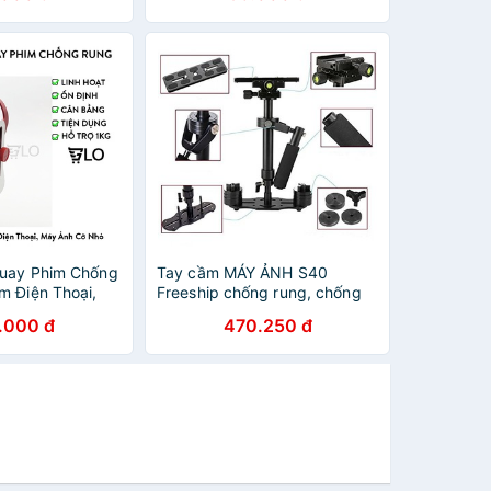
Quay Phim Chống
Tay cầm MÁY ẢNH S40
m Điện Thoại,
Freeship chống rung, chống
lắc, tạo khoảnh khắc cho bạn
.000 đ
470.250 đ
thăng hoa