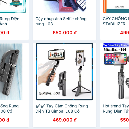
Rung Điện
Gậy chụp ảnh Selfie chống
GẬY CHỐNG 
 Ảnh
rung L08
STABILIZER L
Lợi - Gimbal
hiệu quả, hỗ 
00 đ
650.000 đ
499
n Thoại
chuyển động,
hống Rung
✔️✔️ Tay Cầm Chống Rung
Hot trend Ta
L08 Có
Điện Tử Gimbal L08 Có
Rung Điện Tử
al Điện Thoại
Bluetooth - Gimbal Điện Thoại
Bluetooth - 
00 đ
469.000 đ
550
ó Chân Đỡ Tự
Chống Rung - Có Chân Đỡ Tự
Điện Thoại- 
Đứng
Đứng