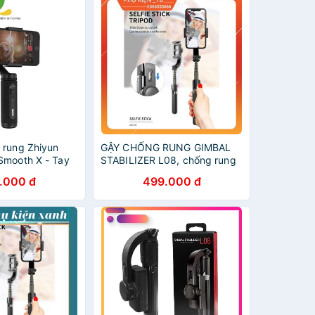
 rung Zhiyun
GẬY CHỐNG RUNG GIMBAL
Smooth X - Tay
STABILIZER L08, chống rung
ng | Chính hãng
hiệu quả, hỗ trợ quay video
.000 đ
499.000 đ
chuyển độn