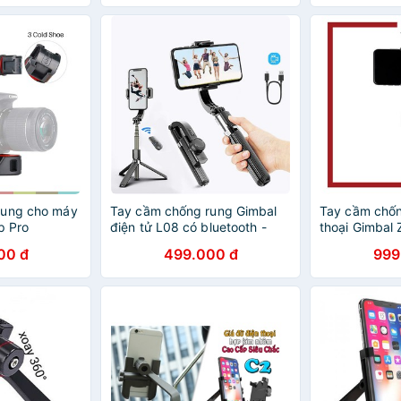
rung cho máy
Tay cầm chống rung Gimbal
Tay cầm chốn
p Pro
điện tử L08 có bluetooth -
thoại Gimbal
D1009
00 đ
499.000 đ
999