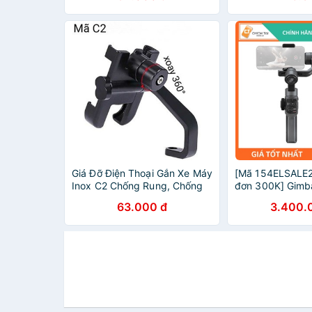
Giá Đỡ Điện Thoại Gắn Xe Máy
[Mã 154ELSALE2
Inox C2 Chống Rung, Chống
đơn 300K] Gimb
Cướp Cực Chắc Chắn
Zhiyun SMOOTH
63.000 đ
3.400.