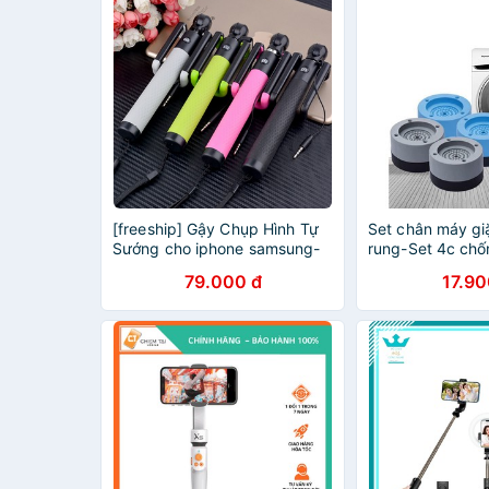
[freeship] Gậy Chụp Hình Tự
Set chân máy gi
Sướng cho iphone samsung-
rung-Set 4c chố
gay chụp hình- D12s
79.000 đ
17.90