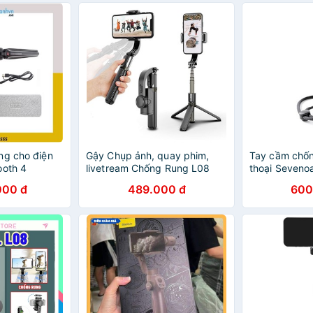
ng cho điện
Gậy Chụp ảnh, quay phim,
Tay cầm chốn
ooth 4
livetream Chống Rung L08
thoại Seveno
000 đ
489.000 đ
600