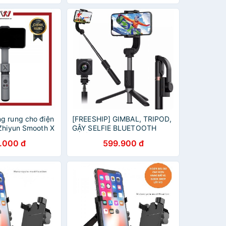
g rung cho điện
[FREESHIP] GIMBAL, TRIPOD,
 Zhiyun Smooth X
GẬY SELFIE BLUETOOTH
CHỐNG RUNG ĐIỆN TỬ L08
.000 đ
599.900 đ