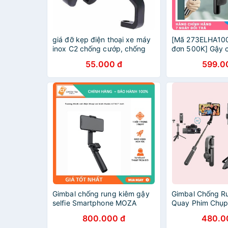
giá đỡ kẹp điện thoại xe máy
[Mã 273ELHA10
inox C2 chống cướp, chống
đơn 500K] Gậy 
giật, chống rung
quay phim chụp
55.000 đ
599.0
LB08 Gậy chống
điện thoại máy 
Gimbal chống rung kiêm gậy
Gimbal Chống R
selfie Smartphone MOZA
Quay Phim Chụp
NANO SE
Nghiệp
800.000 đ
480.0