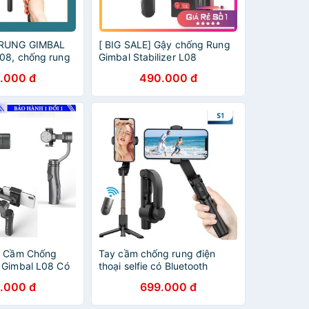
RUNG GIMBAL
[ BIG SALE] Gậy chống Rung
08, chống rung
Gimbal Stabilizer L08
trợ quay video
.000 đ
490.000 đ
 giá cực sốc
y Cầm Chống
Tay cầm chống rung điện
 Gimbal L08 Có
thoại selfie có Bluetooth
Gậy Chống Rung
.000 đ
699.000 đ
Có Chân Đỡ Tự