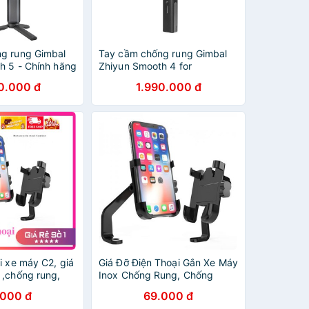
g rung Gimbal
Tay cầm chống rung Gimbal
h 5 - Chính hãng
Zhiyun Smooth 4 for
smartphone
0.000 đ
1.990.000 đ
i xe máy C2, giá
Giá Đỡ Điện Thoại Gắn Xe Máy
 ,chống rung,
Inox Chống Rung, Chống
iật
Cướp Cực Chắc Chắn
.000 đ
69.000 đ