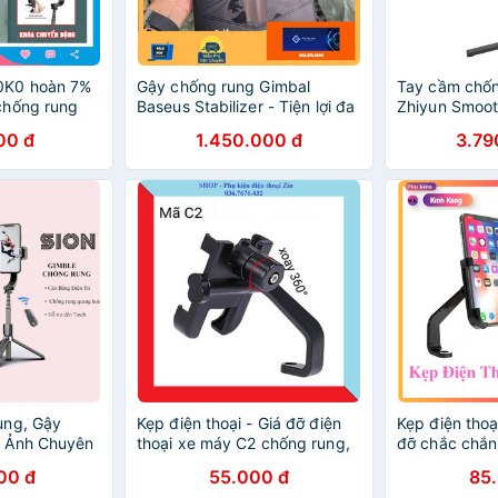
0K0 hoàn 7%
Gậy chống rung Gimbal
Tay cầm chốn
chống rung
Baseus Stabilizer - Tiện lợi đa
Zhiyun Smoot
 ảnh đa năng
năng
00 đ
1.450.000 đ
3.79
 rung cho
ảnh
ung, Gậy
Kẹp điện thoại - Giá đỡ điện
Kẹp điện thoạ
 Ảnh Chuyên
thoại xe máy C2 chống rung,
đỡ chắc chắn
chống cướp
chống cướp g
00 đ
55.000 đ
85