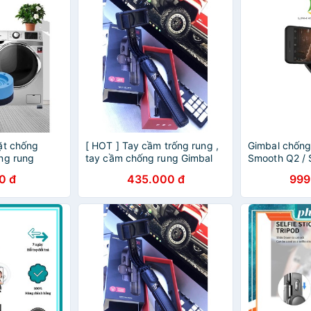
ặt chống
[ HOT ] Tay cầm trống rung ,
Gimbal chống
ng rung
tay cầm chống rung Gimbal
Smooth Q2 / 
G08 , chống rung siêu tốt cho
cầm chống ru
0 đ
435.000 đ
999
điện thoại , máy ảnh ,máy
phân phối
quay