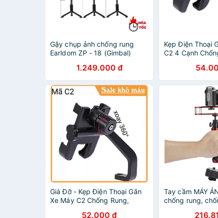
Gậy chụp ảnh chống rung
Kẹp Điện Thoại 
Earldom ZP - 18 (Gimbal)
C2 4 Cạnh Chốn
chính hãng
1.249.000 đ
54.00
Giá Đỡ - Kẹp Điện Thoại Gắn
Tay cầm MÁY ẢN
Xe Máy C2 Chống Rung,
chống rung, chốn
Chống Cướp Cực Chắc Chắn
khoảnh khắc ch
52.000 đ
216.8
hoa