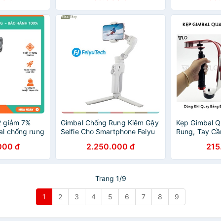
 giảm 7%
Gimbal Chống Rung Kiêm Gậy
Kẹp Gimbal 
al chống rung
Selfie Cho Smartphone Feiyu
Rung, Tay Cầ
 5
Tech Vimble 3
Máy Ảnh
000 đ
2.250.000 đ
215
Trang 1/9
1
2
3
4
5
6
7
8
9