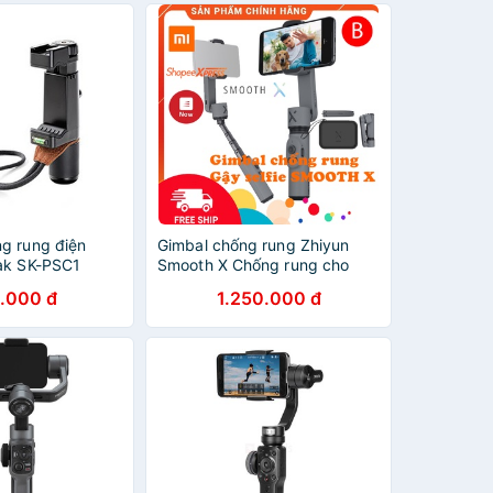
g rung điện
Gimbal chống rung Zhiyun
ak SK-PSC1
Smooth X Chống rung cho
điện thoại kết hợp gậy tự
.000 đ
1.250.000 đ
sướng,gậy selfie(HÀNG
CHÍNH HÃNG BẢO HÀNH)