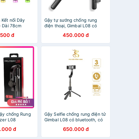
 Kết nối Dây
Gậy tự sướng chống rung
- Dài 78cm
điện thoại, Gimbal L08 có
Bluetooth có chân, kéo dài tới
.500 đ
450.000 đ
86cm
Gậy chống Rung
Gậy Selfie chống rung điện tử
izer L08
Gimbal L08 có bluetooth, có
chân đỡ tự đứng kéo dài tới
.000 đ
650.000 đ
86cm