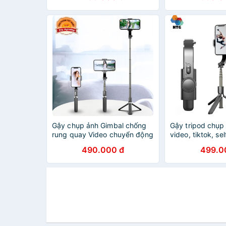
Gậy chụp ảnh Gimbal chống
Gậy tripod chụp
rung quay Video chuyển động
video, tiktok, se
cho Livestreamer vloger
Stabilizer L08 c
490.000 đ
499.0
chuyên nghiệp - ADG L08
điều khiển từ xa