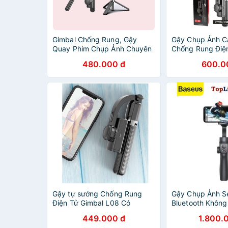
Gimbal Chống Rung, Gậy
Gậy Chụp Ảnh Ca
Quay Phim Chụp Ảnh Chuyên
Chống Rung Điệ
Nghiệp
L08 Có Bluetoot
480.000 đ
600.0
Đỡ Tự Đứng - Ké
86cm
Gậy tự sướng Chống Rung
Gậy Chụp Ảnh Se
Điện Tử Gimbal L08 Có
Bluetooth Không
Bluetooth - Gimbal Điện Thoại
Handheld Gimbal 
449.000 đ
1.800.
Chống Rung - Có Chân Đỡ Tự
Control Smart