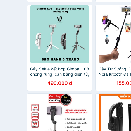
Đứng-NBL08
Gậy Selfie kết hợp Gimbal L08
Gậy Tự Sướng Gậ
chống rung, cân bằng điện tử,
Nối Blutooth Đa
remote Bluetooth
490.000 đ
155.0