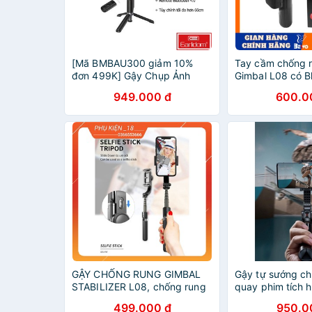
[Mã BMBAU300 giảm 10%
Tay cầm chống r
đơn 499K] Gậy Chụp Ảnh
Gimbal L08 có B
Chống Rung Earldom ZP - 18
chân, kéo dài tớ
949.000 đ
600.0
(Gimbal)
GẬY CHỐNG RUNG GIMBAL
Gậy tự sướng ch
STABILIZER L08, chống rung
quay phim tích 
hiệu quả, hỗ trợ quay video
chống rung thôn
499.000 đ
950.0
chuyển độn
Baseus Lovely