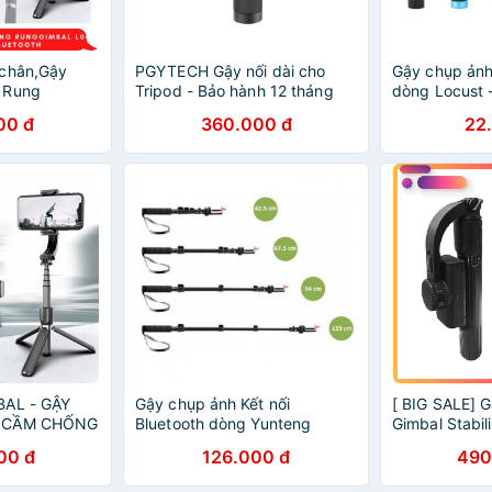
 chân,Gậy
PGYTECH Gậy nối dài cho
Gậy chụp ảnh
 Rung
Tripod - Bảo hành 12 tháng
dòng Locust 
ooth,Gimbal
00 đ
360.000 đ
22
BAL - GẬY
Gậy chụp ảnh Kết nối
[ BIG SALE] 
Y CẦM CHỐNG
Bluetooth dòng Yunteng
Gimbal Stabil
imbal L08.
YT1288 (Dài 125cm)
00 đ
126.000 đ
490
luetooth-GIÁ