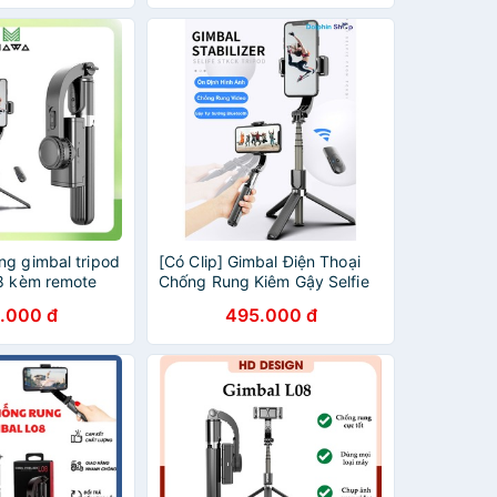
ng gimbal tripod
[Có Clip] Gimbal Điện Thoại
08 kèm remote
Chống Rung Kiêm Gậy Selfie
ethooth, quay
Bluetooth Nhỏ Gọn Tiện Lợi
.000 đ
495.000 đ