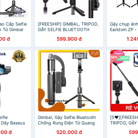
o Cấp Selfie
[FREESHIP] GIMBAL, TRIPOD,
Gậy chụp ảnh
n Tử Gimbal
GẬY SELFIE BLUETOOTH
Earldom ZP - 
h - Có Chân
CHỐNG RUNG ĐIỆN TỬ L08
chính hãng
00 đ
599.900 đ
1.24
o Dài Tới
lfie
Gimbal, Gậy Selfie Bluetooth
[5❤️][FREESH
 Dây Baseus
Chống Rung Điện Tử Quang
TRIPOD, GẬY
Stabilizer
Học Cao Cấp - 86Cm
BLUETOOTH
000 đ
520.000 đ
599
ĐIỆN TỬ L08