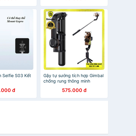
 BẢO HÀNH)
 Selfie S03 Kết
Gậy tự sướng tích hợp Gimbal
chống rung thông minh
Baseus Lovely Uniaxial
.000 đ
575.000 đ
Bluetooth Folding Stand Selfie
Stabilizer