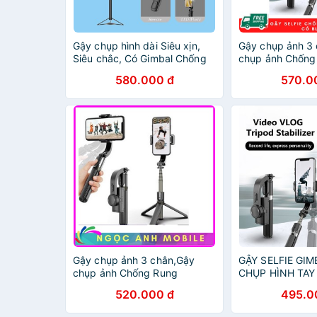
Gậy chụp hình dài Siêu xịn,
Gậy chụp ảnh 3
Siêu chắc, Có Gimbal Chống
chụp ảnh Chống
rung, Gậy tự sướng selfie
Gimbal,Có Bluet
580.000 đ
570.0
livestream tripod - CYKE21
L08
Gậy chụp ảnh 3 chân,Gậy
GẬY SELFIE GIM
chụp ảnh Chống Rung
CHỤP HÌNH TA
Gimbal,Có Bluetooth,Gimbal
RUNG ĐIỆN TỬ G
520.000 đ
495.0
L08 NGỌC ANH MOBILE
GẬY Selfie CÓ B
ĐỠ 3 CHÂN