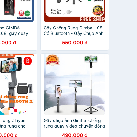
ung GIMBAL
Gậy Chống Rung Gimbal L08
L08, gậy quay
Có Bluetooth - Gậy Chụp Ảnh
h tự sướng 3
Quay Phim Đa Năng Kèm
.000 đ
550.000 đ
CẤP - BH 1 đổi 1
Chân Tripod Chắc Chắn Xoay
360 Độ
 rung Zhiyun
Gậy chụp ảnh Gimbal chống
ng rung cho
rung quay Video chuyển động
t hợp gậy tự
cho Livestreamer vloger
0.000 đ
490.000 đ
lfie(HÀNG
chuyên nghiệp - ADG L08