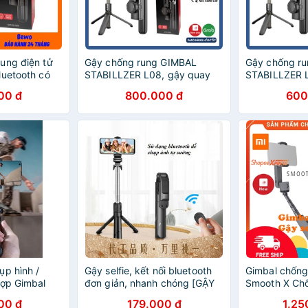
ung điện tử
Gậy chống rung GIMBAL
Gậy chống r
luetooth có
STABILLZER L08, gậy quay
STABILLZER 
i 86cm
phim chụp ảnh tự sướng 3
phim chụp ản
00 đ
800.000 đ
600
chân đỡ CAO CẤP - BH 1 đổi 1
chân đỡ CAO 
ụp hình /
Gậy selfie, kết nối bluetooth
Gimbal chống
hợp Gimbal
đơn giản, nhanh chóng [GẬY
Smooth X Chố
g minh
TỰ SƯỚNG]
điện thoại kế
00 đ
179.000 đ
1.25
sướng,gậy se