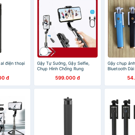
al điện thoại
Gậy Tự Sướng, Gậy Selfie,
Gậy chụp ảnh
Chụp Hình Chống Rung
Bluetooth Dà
Gimbal, Kết Nối Bluetooth,
00 đ
599.000 đ
54
Kèm Chân Đỡ Tự Đứng Dài
86cm