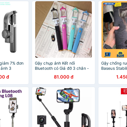
giảm 7% đơn
Gậy chụp ảnh Kết nối
Gậy chống ru
 ảnh 3
Bluetooth có Giá đỡ 3 chân -
Baseus Stabili
ảnh Chống
Dài 70cm
năng
00 đ
81.000 đ
1.45
l L08 ,JOTO