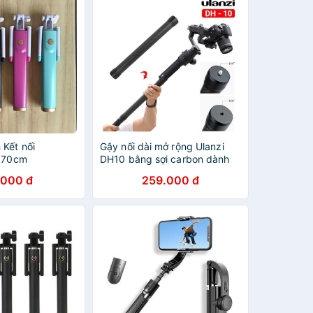
 Kết nối
Gậy nối dài mở rộng Ulanzi
i 70cm
DH10 bằng sợi carbon dành
cho tay cầm chống rung
.000 đ
259.000 đ
Gimbal máy ảnh, điện thoại
DJI Ronin S