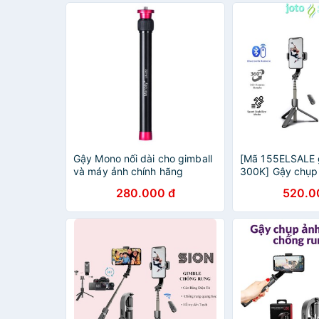
Gậy Mono nối dài cho gimball
[Mã 155ELSALE 
và máy ảnh chính hãng
300K] Gậy chụp
Manbily
chân,Gậy chụp 
280.000 đ
520.0
Rung Gimbal,Có
Bluetooth,Gimba