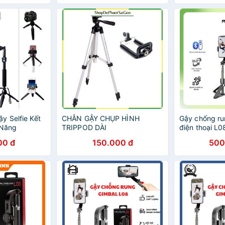
y Selfie Kết
CHÂN GẬY CHỤP HÌNH
Gậy chống ru
 Năng
TRIPPOD DÀI
điện thoại L
chụp hình blu
00 đ
150.000 đ
500
video