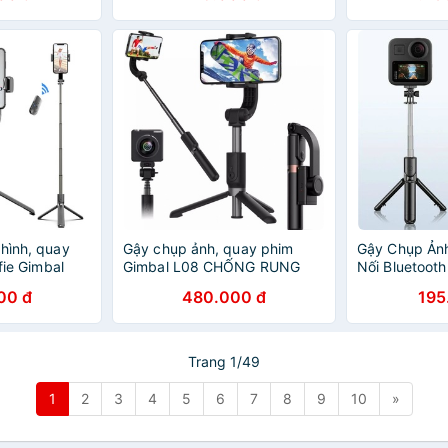
CHÍNH HÃNG
 hình, quay
Gậy chụp ảnh, quay phim
Gậy Chụp Ảnh
lfie Gimbal
Gimbal L08 CHỐNG RUNG
Nối Bluetooth
ó bluetooth
quay Video chuyển động,
00 đ
480.000 đ
195
Livestreamer vloger chuyên
nghiệp
Trang 1/49
1
2
3
4
5
6
7
8
9
10
»