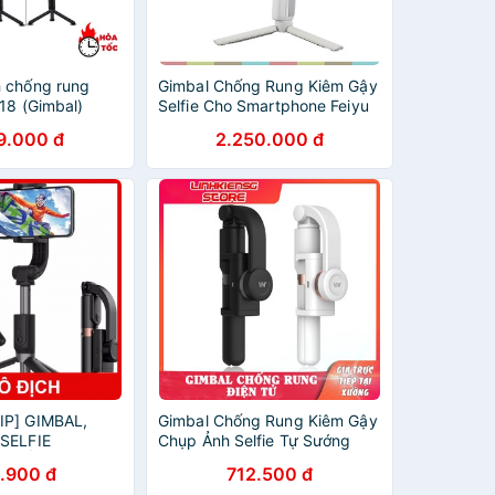
 chống rung
Gimbal Chống Rung Kiêm Gậy
18 (Gimbal)
Selfie Cho Smartphone Feiyu
Tech Vimble 3
9.000 đ
2.250.000 đ
IP] GIMBAL,
Gimbal Chống Rung Kiêm Gậy
 SELFIE
Chụp Ảnh Selfie Tự Sướng
 CHỐNG RUNG
bluetooth Dispho WS-19004
.900 đ
712.500 đ
 [HCM]