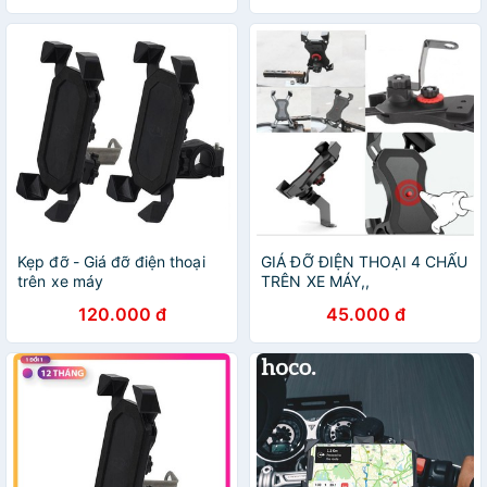
Kẹp đỡ - Giá đỡ điện thoại
GIÁ ĐỠ ĐIỆN THOẠI 4 CHẤU
trên xe máy
TRÊN XE MÁY,,
120.000 đ
45.000 đ