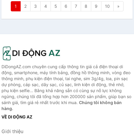
1
2
3
4
5
6
7
8
9
10
»
DiDongAZ.com chuyên cung cấp thông tin giá cả điện thoại di
động, smartphone, máy tính bảng, đồng hồ thông minh, vòng đeo
thông minh, phụ kiện điện thoại, tai nghe, sim 3g/4g, loa, pin sạc
dự phòng, cáp sạc, dây sạc, củ sạc, linh kiện di động, thẻ nhớ,
phụ kiện selfie... Bằng khả năng sẵn có cùng sự nỗ lực không
ngừng, chúng tôi đã tổng hợp hơn 200000 sản phẩm, giúp bạn so
sánh giá, tìm giá rẻ nhất trước khi mua.
Chúng tôi không bán
hàng.
VỀ DI ĐỘNG AZ
Giới thiệu