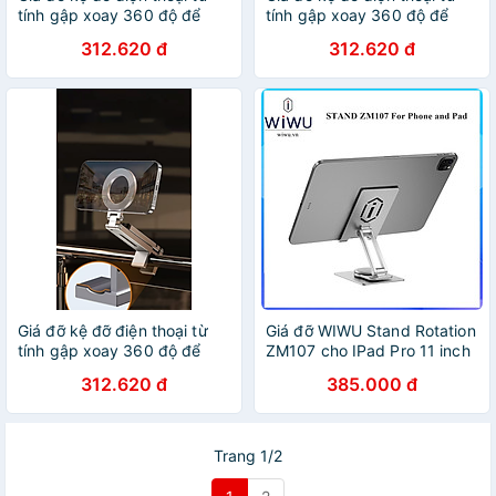
tính gập xoay 360 độ để
tính gập xoay 360 độ để
bàn, kẹp thành bàn, ô tô,
bàn, kẹp thành bàn, ô tô,
312.620 đ
312.620 đ
máy bay livestream, selfile
máy bay livestream, selfile
tự sướng- Hàng chính hãng
tự sướng - Hàng chính hãng
Giá đỡ kệ đỡ điện thoại từ
Giá đỡ WIWU Stand Rotation
tính gập xoay 360 độ để
ZM107 cho IPad Pro 11 inch
bàn, kẹp thành bàn, ô tô,
, Máy tính bảng , điện thoại
312.620 đ
385.000 đ
máy bay livestream, selfile
.Hợp kim nhôm xoay 360 độ
tự sướng- Hàng chính hãng
gập nhỏ gọn - Hàng chính
hãng
Trang 1/2