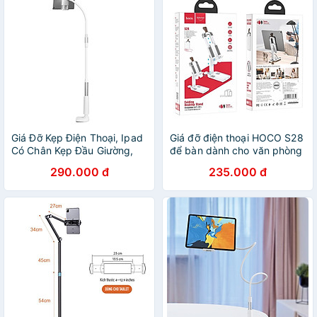
Giá Đỡ Kẹp Điện Thoại, Ipad
Giá đỡ điện thoại HOCO S28
Có Chân Kẹp Đầu Giường,
để bàn dành cho văn phòng
Tự Do Điều Chỉnh Góc Độ
gia đình iphone ipad mini
290.000 đ
235.000 đ
Chiều Cao -Phiên Bản Cao
samsung huawei oppo máy
Cấp Hàng Chính Hãng
tính bảng -hàng chính hãng