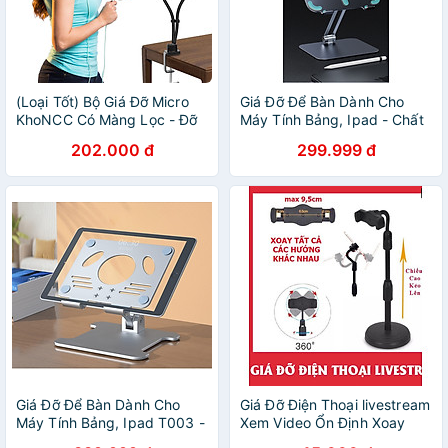
(Loại Tốt) Bộ Giá Đỡ Micro
Giá Đỡ Để Bàn Dành Cho
KhoNCC Có Màng Lọc - Đỡ
Máy Tính Bảng, Ipad - Chất
Smartphone , Camera Mini
Liệu Hợp Kim Nhôm Cao
202.000 đ
299.999 đ
Để LiveStream - DHS-5245-
Cấp Hàng Nhập Khẩu Chính
LiStre - Hàng Chính Hãng
HãngKitAcoom
Giá Đỡ Để Bàn Dành Cho
Giá Đỡ Điện Thoại livestream
Máy Tính Bảng, Ipad T003 -
Xem Video Ổn Định Xoay
Chất Liệu Hợp Kim Nhôm
360 Độ Dùng Để Quay Phim