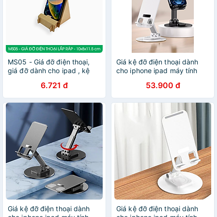
MS05 - Giá đỡ điện thoại,
Giá kệ đỡ điện thoại dành
giá đỡ dành cho ipad , kệ
cho iphone ipad máy tính
máy tính bảng, kệ điện thoại
bảng xoay 360 độ gấp gọn
6.721 đ
53.900 đ
lắp ráp bằng giấy siêu cứng
điều chỉnh nhiều nấc độ cao
hàng chính hãng
- Hàng chính hãng
Giá kệ đỡ điện thoại dành
Giá kệ đỡ điện thoại dành