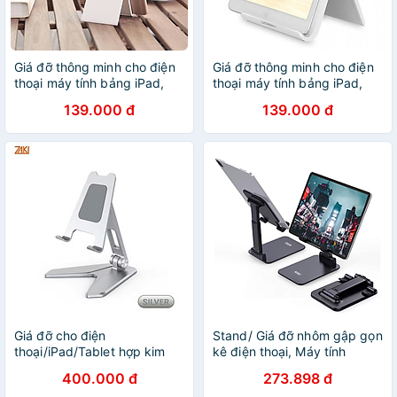
Giá đỡ thông minh cho điện
Giá đỡ thông minh cho điện
thoại máy tính bảng iPad,
thoại máy tính bảng iPad,
i.Phone UG-30285 - Hàng
i.Phone UG-30285 - Hàng
139.000 đ
139.000 đ
Chính Hãng
Chính Hãng
Giá đỡ cho điện
Stand/ Giá đỡ nhôm gập gọn
thoại/iPad/Tablet hợp kim
kê điện thoại, Máy tính
nhôm xếp gọn Zaki P10 -
bảng, iPhone, iPad WIWU -
400.000 đ
273.898 đ
Hàng Chính Hãng
Hàng Chính Hãng