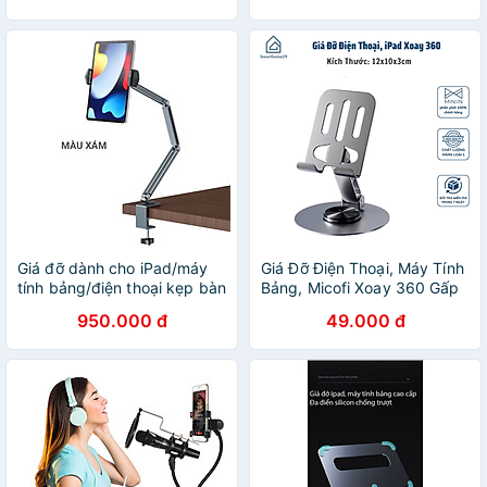
Giá đỡ dành cho iPad/máy
Giá Đỡ Điện Thoại, Máy Tính
tính bảng/điện thoại kẹp bàn
Bảng, Micofi Xoay 360 Gấp
3 khúc cao 78cm hiệu Zaki -
Gọn Nhôm, Để Bàn
950.000 đ
49.000 đ
Hàng Nhập Khẩu
Livestream Xem Phim -
HÀNG CHÍNH HÃNG MINIIN