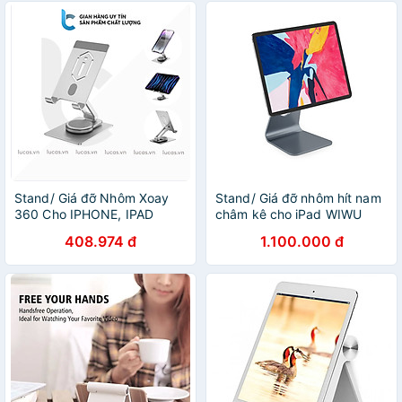
Stand/ Giá đỡ Nhôm Xoay
Stand/ Giá đỡ nhôm hít nam
360 Cho IPHONE, IPAD
châm kê cho iPad WIWU
WiWU ZM107 - Hàng Chính
Hubble Smart - Hàng Chính
408.974 đ
1.100.000 đ
Hãng
Hãng