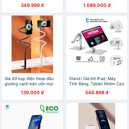
Thoại, Ipad Làm Bằng Nhôm
MP-20, gậy selfie tự sướng
349.999 đ
1.089.000 đ
Nguyên Khối, Xoay 360 Độ,
gấp gọn, máy tính bảng, học
Có Thể Gập Lại - Hàng
tập online, hàng chính hãng
Chính Hãng
Giá đỡ kẹp điện thoại đầu
Stand/ Giá Đỡ iPad, Máy
giường cạnh bàn uốn mọi
Tính Bảng, Tablet Nhôm Cao
kiểu dài 138cm xoay 360 độ
Cấp Có Thể Nâng Độ Cao,
139.000 đ
548.898 đ
xem phim, livestream, quay
Chỉnh Góc Nghiêng, Gấp
video K21 - Hàng chính hãng
Gọn Lucas MT900 - Hàng
Chính Hãng