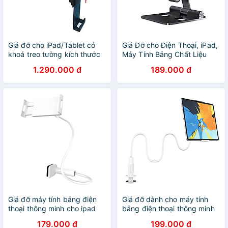
Giá đỡ cho iPad/Tablet có
Giá Đỡ cho Điện Thoại, iPad,
khoá treo tường kích thước
Máy Tính Bảng Chất Liệu
7-13" - Zaki ZK81 (Đen) -
Hợp Kim Nhôm Cao Cấp -
1.290.000 đ
189.000 đ
Hàng Chính Hãng
Hàng Chính Hãng
Giá đỡ máy tính bảng điện
Giá đỡ dành cho máy tính
thoại thông minh cho ipad
bảng điện thoại thông minh
Hoco ph24 tiện lợi chắc
ipad Hoco ph24 tiện lợi chắc
179.000 đ
199.000 đ
chắn -hàng chính hãng
chắn - hàng chính hãng