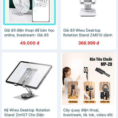
Giá đỡ điện thoại để bàn học
Giá đỡ Wiwu Desktop
online, livestream- Giá đỡ
Rotation Stand ZM010 dành
máy tính bảng- Giá đỡ đa
cho máy tính bảng, ipad
49.000 đ
368.999 đ
năng dùng cho nhà bếp-
xoay 360 độ, điều chỉnh độ
CHỌN MÀU
cao tùy ý - Hàng chính hãng
Kệ Wiwu Desktop Rotation
Cây quay điện thoại,
Stand Zm107 Cho Điện
livestream, tik tok, video đôi