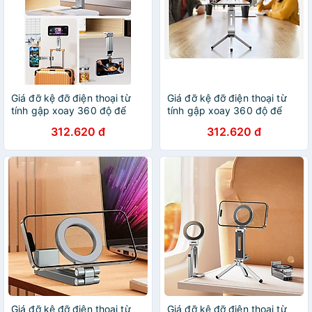
Giá đỡ kệ đỡ điện thoại từ
Giá đỡ kệ đỡ điện thoại từ
tính gập xoay 360 độ để
tính gập xoay 360 độ để
bàn, kẹp thành bàn, ô tô,
bàn, kẹp thành bàn, ô tô,
312.620 đ
312.620 đ
máy bay livestream, selfile
máy bay livestream, selfile
tự sướng - Hàng chính hãng
tự sướng - Hàng chính hãng
Giá đỡ kệ đỡ điện thoại từ
Giá đỡ kệ đỡ điện thoại từ