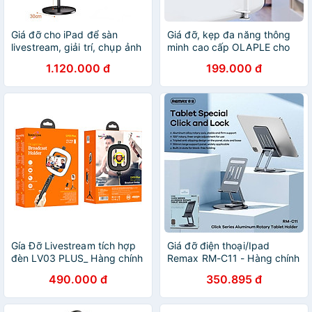
Giá đỡ cho iPad để sàn
Giá đỡ, kẹp đa năng thông
livestream, giải trí, chụp ảnh
minh cao cấp OLAPLE cho
đa năng Zaki - Hàng Chính
máy tính bảng, ipad và điện
1.120.000 đ
199.000 đ
Hãng
thoại di động 4-10,5 inch Có
Chân Kẹp Đầu Giường, Tự
Do Điều Chỉnh Góc Độ Chiều
Cao - Hàng Chính Hãng
Gía Đỡ Livestream tích hợp
Giá đỡ điện thoại/Ipad
đèn LV03 PLUS_ Hàng chính
Remax RM-C11 - Hàng chính
hãng
hãng
490.000 đ
350.895 đ