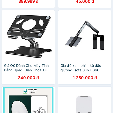
389.999 đ
45.000 đ
Cao Cấp Hàng Chính Hãng
Ghi Hình Đa Dụng - Hàng
Tamayoko
nhập khẩu
Giá Đỡ Dành Cho Máy Tính
Giá đỡ xem phim kê đầu
Bảng, Ipad, Điện Thoại Di
giường, sofa 3 in 1 360
Động - Chất Liệu Hợp Kim
dùng cho iPad/Tablet/điện
349.000 đ
1.250.000 đ
Nhôm Cao Cấp - Hàng
thoại hiệu Zaki - Hàng Chính
Chính Hãng Helios
Hãng