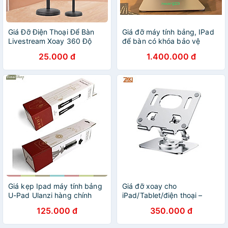
Giá Đỡ Điện Thoại Để Bàn
Giá đỡ máy tính bảng, IPad
Livestream Xoay 360 Độ
để bàn có khóa bảo vệ
Cứng Cáp Chắc Chắn, Thích
25.000 đ
1.400.000 đ
Hợp Xem Video, Livestream,
Quay Phim Ghi Hình Đa
Dụng Hàng Nhập Khẩu
Giá kẹp Ipad máy tính bảng
Giá đỡ xoay cho
U-Pad Ulanzi hàng chính
iPad/Tablet/điện thoại –
hãng
L04S - Hàng Nhập Khẩu
125.000 đ
350.000 đ