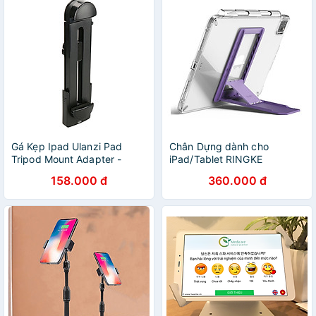
Gá Kẹp Ipad Ulanzi Pad
Chân Dựng dành cho
Tripod Mount Adapter -
iPad/Tablet RINGKE
Hàng Chính Hãng
Outstanding - Hàng Chính
158.000 đ
360.000 đ
Hãng