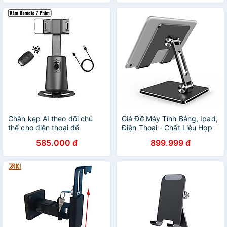
Chân kẹp AI theo dõi chủ
Giá Đỡ Máy Tính Bảng, Ipad,
thể cho điện thoại để
Điện Thoại - Chất Liệu Hợp
livestream, quay Video
Kim Nhôm Cao Cấp - Hàng
585.000 đ
899.999 đ
HighTechGate A200, hàng
Chính Hãng Tamayoko
chính hãng