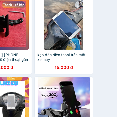
O ] [PHONE
kẹp dán điện thoại trên mặt
ỡ điện thoại gắn
xe máy
p mọi loại điện
.000 đ
15.000 đ
ắn siêu bền