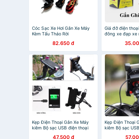
Cóc Sạc Xe Hơi Gắn Xe Máy
Giá đỡ điện thoạ
Kèm Tấu Tháo Rời
đông xe đạp xe
82.650 đ
35.00
Kẹp Điện Thoại Gắn Xe Máy
Kẹp Điện Thoại 
kiêm Bộ sạc USB điện thoại
kiêm Bộ sạc USB
gắn trên Mô tô, xe máy, xe
gắn trên Mô tô, 
47.500 đ
57.00
đạp...
đạp...