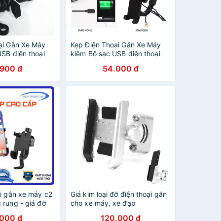
ại Gắn Xe Máy
Kẹp Điện Thoại Gắn Xe Máy
SB điện thoại
kiêm Bộ sạc USB điện thoại
ô, xe máy, xe
gắn trên Mô tô, xe máy, xe
.900 đ
54.000 đ
đạp..
ại gắn xe máy c2
Giá kim loại đỡ điện thoại gắn
 rung - giá đỡ
cho xe máy, xe đạp
thoại gương xe
.000 đ
120.000 đ