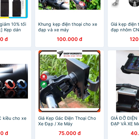
giảm 10% tối
Khung kẹp điện thoại cho xe
Giá kẹp điện 
k] Kẹp dán
đạp và xe máy
đạp nhôm C
ặt đồng hồ xe
0 đ
100.000 đ
120
 kiều cho xe
Giá Kẹp Gác Điện Thoại Cho
GIÁ ĐỠ ĐIỆN
Xe Đạp / Xe Máy
ĐẠP VÀ XE M
0 đ
75.000 đ
40