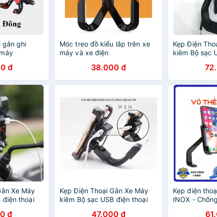
i gắn ghi
Móc treo đồ kiểu lắp trên xe
Kẹp Điện Tho
 máy
máy và xe điện
kiêm Bộ sạc U
gắn trên Mô t
0 đ
38.000 đ
72
đạp...
Gắn Xe Máy
Kẹp Điện Thoại Gắn Xe Máy
Kẹp điện tho
 điện thoại
kiêm Bộ sạc USB điện thoại
INOX - Chống
xe máy, xe
gắn trên Mô tô, xe máy, xe
xe máy điện 
0 đ
47.000 đ
61
đạp...
chông chộm