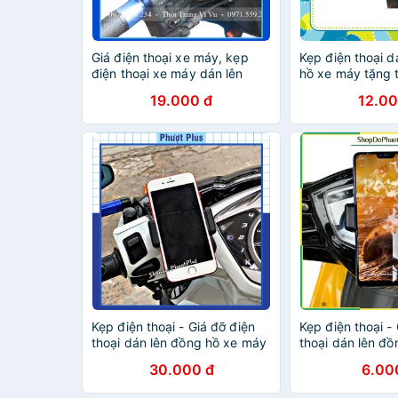
Giá điện thoại xe máy, kẹp
Kẹp điện thoại d
điện thoại xe máy dán lên
hồ xe máy tặng 
đồng hồ + tặng thêm 1 keo
dán 3M chắc ch
19.000 đ
12.00
3M
Kẹp điện thoại - Giá đỡ điện
Kẹp điện thoại -
thoại dán lên đồng hồ xe máy
thoại dán lên đ
tặng thêm 1 keo dán 3M chắc
tặng thêm 1 keo
30.000 đ
6.00
chắn
chắn