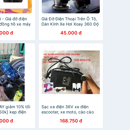
i - Giá đỡ điện
Giá Đỡ Điện Thoại Trên Ô Tô,
n đồng hồ xe máy
Dán Kính Xe Hơi Xoay 360 Độ
.000 đ
45.000 đ
Y giảm 10% tối
Sạc xe điện 36V xe điện
50k] kẹp điện
escooter, xe moto, cào cào
n xe máy
điện
.000 đ
168.750 đ