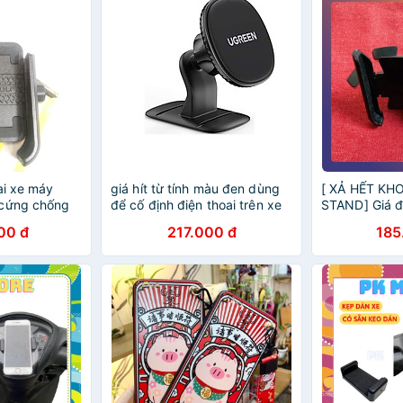
ai xe máy
giá hít từ tính màu đen dùng
[ XẢ HẾT KH
 cứng chống
để cố định điện thoai trên xe
STAND] Giá đ
giống
hơi Ugreen 292GT80785LP
xe máy phù hợ
00 đ
217.000 đ
185
hàng chính hãng
thoai chắc ch
(MÀU ĐEN)