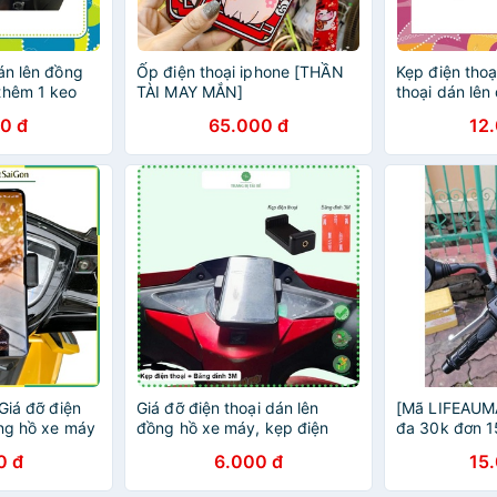
án lên đồng
Ốp điện thoại iphone [THẦN
Kẹp điện thoạ
thêm 1 keo
TÀI MAY MẮN]
thoại dán lê
ắn
0 đ
65.000 đ
12
 Giá đỡ điện
Giá đỡ điện thoại dán lên
[Mã LIFEAUMA
ồng hồ xe máy
đồng hồ xe máy, kẹp điện
đa 30k đơn 1
 dán 3M chắc
thoại xe máy.Tốt cho tài xế
thoại dán trê
0 đ
6.000 đ
15
grab,bee, giao hàng, biker
phượt thủ.