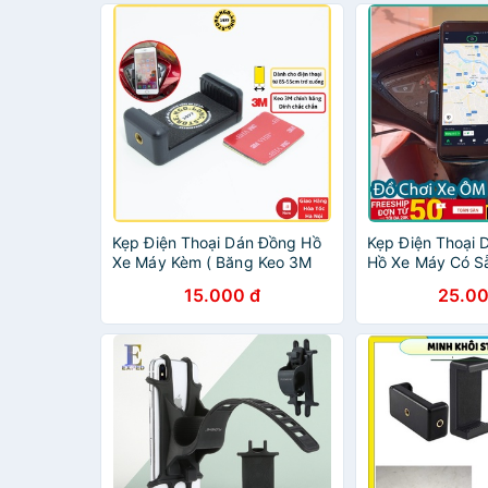
Kẹp Điện Thoại Dán Đồng Hồ
Kẹp Điện Thoại 
Xe Máy Kèm ( Băng Keo 3M
Hồ Xe Máy Có Sẵ
Siêu Chắc Chắn ) - Chống
Nhỏ Gọn, Chắc 
15.000 đ
25.00
Nước