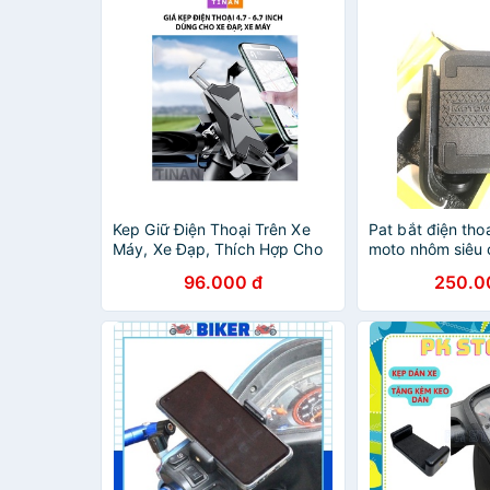
Kep Giữ Điện Thoại Trên Xe
Pat bắt điện tho
Máy, Xe Đạp, Thích Hợp Cho
moto nhôm siêu
Shipper, Chống Rơi, Cướp Giật
rung kiểu dáng 
96.000 đ
250.0
motowolf