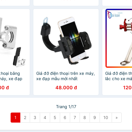
thoại bằng
Giá đỡ điện thoại trên xe máy,
Giá đỡ điện t
máy, xe đạp
xe đạp mẫu mới nhất
lắc cho xe m
00 đ
48.000 đ
120
Trang 1/17
1
2
3
4
5
6
7
8
9
10
»