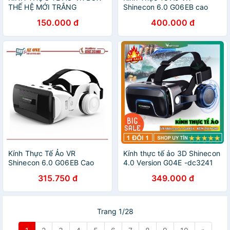
THẾ HỆ MỚI TRẮNG
Shinecon 6.0 G06EB cao
cấp
150.000 đ
400.000 đ
Kính Thực Tế Ảo VR
Kính thực tế ảo 3D Shinecon
Shinecon 6.0 G06EB Cao
4.0 Version G04E -dc3241
Cấp
315.750 đ
349.000 đ
Trang 1/28