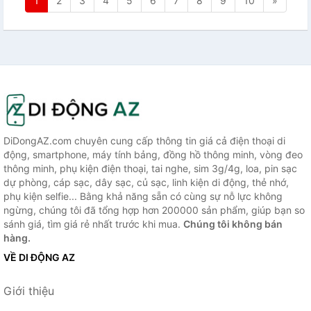
1
2
3
4
5
6
7
8
9
10
»
DiDongAZ.com chuyên cung cấp thông tin giá cả điện thoại di
động, smartphone, máy tính bảng, đồng hồ thông minh, vòng đeo
thông minh, phụ kiện điện thoại, tai nghe, sim 3g/4g, loa, pin sạc
dự phòng, cáp sạc, dây sạc, củ sạc, linh kiện di động, thẻ nhớ,
phụ kiện selfie... Bằng khả năng sẵn có cùng sự nỗ lực không
ngừng, chúng tôi đã tổng hợp hơn 200000 sản phẩm, giúp bạn so
sánh giá, tìm giá rẻ nhất trước khi mua.
Chúng tôi không bán
hàng.
VỀ DI ĐỘNG AZ
Giới thiệu