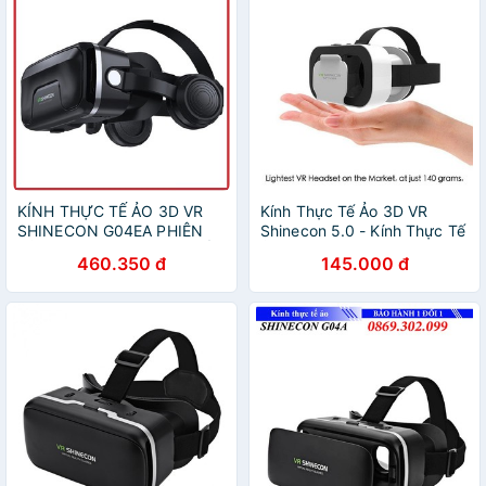
KÍNH THỰC TẾ ẢO 3D VR
Kính Thực Tế Ảo 3D VR
SHINECON G04EA PHIÊN
Shinecon 5.0 - Kính Thực Tế
BẢN 2020, KÍNH THỰC TẾ
Ảo Cao Cấp
460.350 đ
145.000 đ
ẢO XEM PHIM, KÍNH THỰC
TẾ ẢO CHƠI GAME