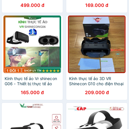
499.000 đ
169.000 đ
Kính thực tế ảo Vr shinecon
Kính thực tế ảo 3D VR
G06 - Thiết bị thực tế ảo
Shinecon G10 cho điện thoại
cho điện thoại Chơi Tất Cả
7inch
165.000 đ
209.000 đ
Game Vr Và Phim 360 -
dc4440