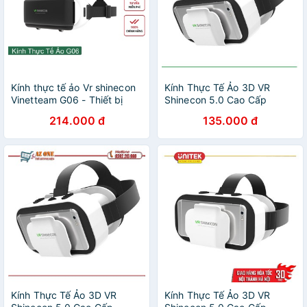
Kính thực tế ảo Vr shinecon
Kính Thực Tế Ảo 3D VR
Vinetteam G06 - Thiết bị
Shinecon 5.0 Cao Cấp
thực tế ảo cho điện thoại
214.000 đ
135.000 đ
Chơi Tất Cả Game Vr Và
Phim 360 -4440
Kính Thực Tế Ảo 3D VR
Kính Thực Tế Ảo 3D VR