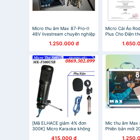
Micro thu âm Max 87-Pro-II
Micro Cài Áo Ro
48V livestream chuyên nghiệp
Plus Cho Điện t
- Condenser microphone -
Livestream, Máy
1.250.000 đ
1.650.
Dùng cho phòng thu, karaoke
SmartLav+ Micr
sân khấu
Lav+
[Mã ELHACE giảm 4% đơn
Mic thu âm Max 8
300K] Micro Karaoke không
Phiên bản mới 2
cần cài đặt F500USB Sử
48V thu âm kar
415.000 đ
1.250.
dụng cổng USB 2.0 -
livestream chuy