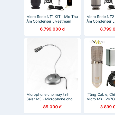
Micro Rode NT1 KIT - Mic Thu
Micro Rode NT2
Âm Condenser Livestream
Âm Condenser L
Phòng Thu Studio Chuyên
Phòng Thu Stud
6.799.000 đ
8.799.
Nghiệp Microphone Cardioid
Nghiệp NT2 Mic
NT1KIT
NT2A
Microphone cho máy tính
[Tặng Cable, Ch
Salar M3 - Microphone cho
Micro MXL V67G
máy tính
Livestream MXL
85.000 đ
3.899.
MXLV67G Heritag
Microphone V67