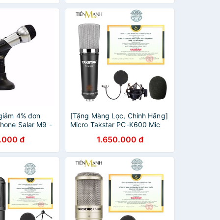
Phòng Thu Studio
giảm 4% đơn
[Tặng Màng Lọc, Chính Hãng]
hone Salar M9 -
Micro Takstar PC-K600 Mic
ho Máy Tính
Thu Âm Livestream Phòng
.000 đ
1.650.000 đ
Thu Studio PC K600
Microphone PCK600