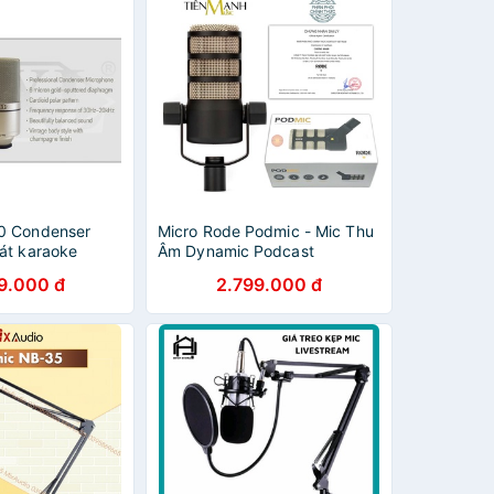
0 Condenser
Micro Rode Podmic - Mic Thu
át karaoke
Âm Dynamic Podcast
utube siêu bền
Livestream Phòng Thu Studio
9.000 đ
2.799.000 đ
tháng
Microphone Pod mic