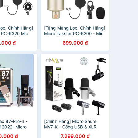
ọc, Chính Hãng]
[Tặng Màng Lọc, Chính Hãng]
r PC-K320 Mic
Micro Takstar PC-K200 - Mic
tream Phòng
Thu Âm Livestream Phòng
.000 đ
699.000 đ
C K320
Thu Studio PC K200
PCK320
Microphone PCK200
x 87-Pro-II -
[Chính Hãng] Micro Shure
i 2022- Micro
MV7-K - Cổng USB & XLR
araoke
Livestream Podcast Mic Thu
0.000 đ
7.299.000 đ
uyên nghiệp -
Âm Phòng Studio MV7K