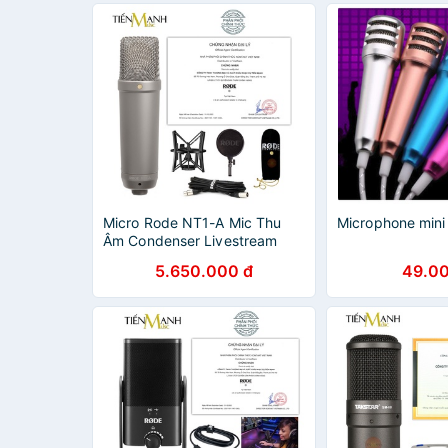
Micro Rode NT1-A Mic Thu
Microphone mini
Âm Condenser Livestream
Phòng Thu Studio Chuyên
5.650.000 đ
49.00
Nghiệp NT1 Microphone
Cardioid NT1A