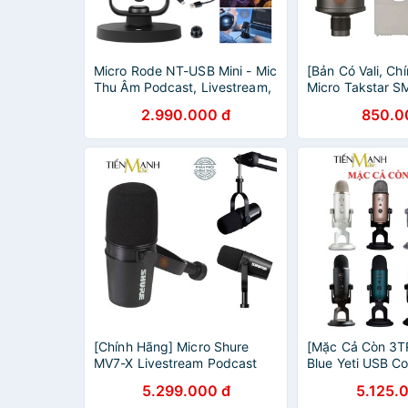
Micro Rode NT-USB Mini - Mic
[Bản Có Vali, Ch
Thu Âm Podcast, Livestream,
Micro Takstar S
Radio, ASMR NTUSB
Âm Condenser L
2.990.000 đ
850.0
Microphone Phòng Thu Studio
Phòng Thu Stud
NT USB
SM-8B
[Chính Hãng] Micro Shure
[Mặc Cả Còn 3T
MV7-X Livestream Podcast
Blue Yeti USB C
Mic Thu Âm Phòng Thu MV7X
Mic Thu Âm Pod
5.299.000 đ
5.125.
Studio Microphone Biểu Diễn
Livestream, Rad