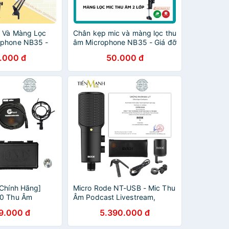
 Và Màng Lọc
Chân kẹp mic và màng lọc thu
ophone NB35 -
âm Microphone NB35 - Giá đỡ
àn Gắn Micro
kẹp bàn gắn micro livestream
.000 đ
50.000 đ
 Chính Hãng]
Micro Rode NT-USB - Mic Thu
70 Thu Âm
Âm Podcast Livestream,
vestream Mic
Radio, ASMR NTUSB
9.000 đ
5.390.000 đ
tudio MXL770
Microphone Phòng Thu Studio
ardioid
NT USB