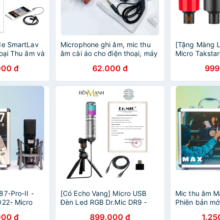
de SmartLav
Microphone ghi âm, mic thu
[Tặng Màng L
hoại Thu âm và
âm cài áo cho điện thoại, máy
Micro Taksta
 Ảnh Mic
ảnh, laptop, hỗ trợ quay video
Thu Âm Lives
000 đ
62.000 đ
999
ophone Smart
và livestream
Thu Studio P
Microphone 
7-Pro-II -
[Có Echo Vang] Micro USB
Mic thu âm Ma
022- Micro
Đèn Led RGB Dr.Mic DR9 -
Phiên bản mớ
aoke
Mic Thu Âm DR-09
48V thu âm k
000 đ
899.000 đ
1.25
ên nghiệp -
Microphone Cardioid DR09
livestream ch