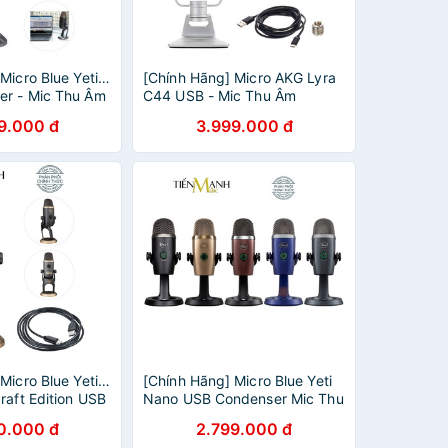
Micro Blue Yeti X
[Chính Hãng] Micro AKG Lyra
r - Mic Thu Âm
C44 USB - Mic Thu Âm
stream, Radio,
Podcast Livestream, Radio,
9.000 đ
3.999.000 đ
hone Phòng Thu
ASMR C44USB Microphone
Phòng Thu Studio
Micro Blue Yeti X
[Chính Hãng] Micro Blue Yeti
raft Edition USB
Nano USB Condenser Mic Thu
Mic Thu Âm
Âm Podcast, Livestream,
0.000 đ
2.799.000 đ
estream, ASMR
Radio, ASMR Microphone