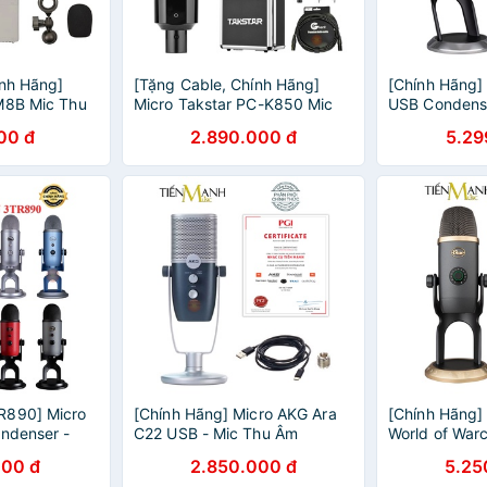
ính Hãng]
[Tặng Cable, Chính Hãng]
[Chính Hãng] 
M8B Mic Thu
Micro Takstar PC-K850 Mic
USB Condense
ivestream
Thu Âm Livestream Phòng
Podcast, Live
00 đ
2.890.000 đ
5.29
io Microphone
Thu Studio PC K850
ASMR Microp
Microphone PCK850
Studio
R890] Micro
[Chính Hãng] Micro AKG Ara
[Chính Hãng] 
ondenser -
C22 USB - Mic Thu Âm
World of Warc
cast,
Podcast Livestream, Radio,
Condenser - 
000 đ
2.850.000 đ
5.25
io, ASMR
ASMR C22USB Microphone
Podcast, Liv