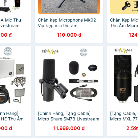
-A Mic Thu
Chân kẹp Microphone MK02
Chân Kẹp Mic
ivestream
Vip kẹp mic thu âm,
Thu Âm Micr
io Chuyên
livestream, hát karaoke để
Giá Đỡ Kẹp B
000 đ
110.000 đ
124
rophone
bàn loại cao cấp
Livestream
ính Hãng]
[Chính Hãng, Tặng Cable]
[Tặng Cable,
 HE Thu Âm
Micro Shure SM7B Livestream
Micro MXL 7
V67 Mic
Podcast Mic Thu Âm Phòng
Condenser Li
000 đ
11.999.000 đ
2.59
e Edition
Thu Studio Microphone Biểu
Phòng Thu S
Diễn
Microphone C