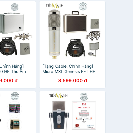
 Chính Hãng]
[Tặng Cable, Chính Hãng]
90 HE Thu Âm
Micro MXL Genesis FET HE
ic Phòng Thu
Thu Âm Livestream Mic Phòng
9.000 đ
8.599.000 đ
age Edition
Thu Studio Heritage Edition
MXL990HE
Microphone