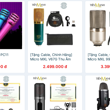
 PC11
[Tặng Cable, Chính Hãng]
[Tặng Cable,
Micro MXL V67G Thu Âm
Micro MXL 9
Livestream Mic Phòng Thu
Livestream M
0 đ
2.499.000 đ
3.39
Studio MXLV67G Heritage
MXL990 Herit
Edition Microphone V67
Microphone 