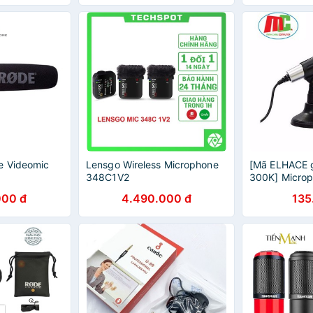
ng Studio
Phòng Thu Studio
Microphone
e Videomic
Lensgo Wireless Microphone
[Mã ELHACE 
348C1V2
300K] Microp
Microphone C
000 đ
4.490.000 đ
135