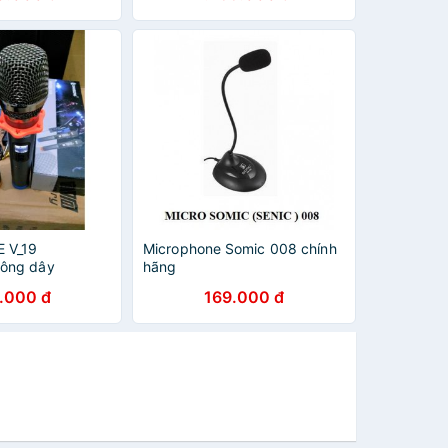
crophone -
Microphone Biểu Diễn MV7
 V_19
Microphone Somic 008 chính
ông dây
hãng
.000 đ
169.000 đ