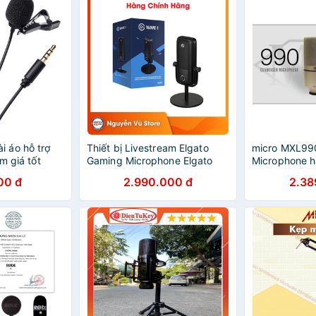
 áo hỗ trợ
Thiết bị Livestream Elgato
micro MXL99
m giá tốt
Gaming Microphone Elgato
Microphone h
Wave 1 Hàng Chính Hãng
livestream yo
00 đ
2.990.000 đ
2.38
bảo hành 12 