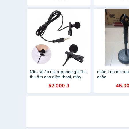
Microphone LiveStream
Condenser micr
Mic cài áo microphone ghi âm,
chân kẹp microp
thu âm cho điện thoại, máy
chắc
ảnh, laptop , tiện lợi cho quay
52.000 đ
45.00
video và livestream