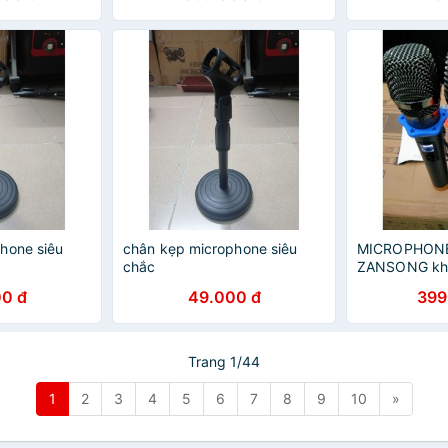
ophone -
Podcast, Livestream, Gaming
Condenser mi
hone siêu
chân kẹp microphone siêu
MICROPHONE
chắc
ZANSONG kh
0 đ
49.000 đ
399
Trang 1/44
1
2
3
4
5
6
7
8
9
10
»