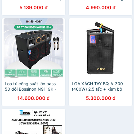
1 cái) – Hàng Chính Hãng
Chính Hãng
5.139.000 đ
4.990.000 đ
Loa tủ công suất lớn bass
LOA XÁCH TAY BQ A-300
50 đôi Bossinon N9119K -
(400W) 2,5 tấc + kèm bộ
Công suất 3000W - Hàng
Micro không dây - Hàng
14.600.000 đ
5.300.000 đ
Chính Hãng
chính hãng