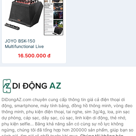
JOYO BSK-150
Multifunctional Live
Streaming 150W Acoustic
16.500.000 đ
Amplifier - Loa Amply cho
Guitar Acoustic - Hàng chính
hãng
DiDongAZ.com chuyên cung cấp thông tin giá cả điện thoại di
động, smartphone, máy tính bảng, đồng hồ thông minh, vòng đeo
thông minh, phụ kiện điện thoại, tai nghe, sim 3g/4g, loa, pin sạc
dự phòng, cáp sạc, dây sạc, củ sạc, linh kiện di động, thẻ nhớ,
phụ kiện selfie... Bằng khả năng sẵn có cùng sự nỗ lực không
ngừng, chúng tôi đã tổng hợp hơn 200000 sản phẩm, giúp bạn so
sánh giá, tìm giá rẻ nhất trước khi mua.
Chúng tôi không bán