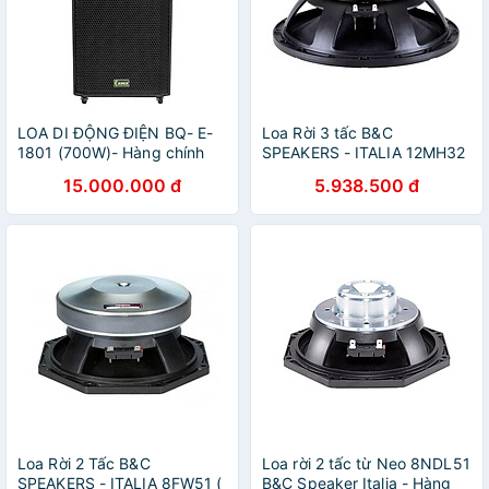
LOA DI ĐỘNG ĐIỆN BQ- E-
Loa Rời 3 tấc B&C
1801 (700W)- Hàng chính
SPEAKERS - ITALIA 12MH32
hãng
(1 cái) – Hàng Chính Hãng
15.000.000 đ
5.938.500 đ
Loa Rời 2 Tấc B&C
Loa rời 2 tấc từ Neo 8NDL51
SPEAKERS - ITALIA 8FW51 (
B&C Speaker Italia - Hàng