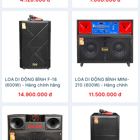
Trolley Speaker | Công suất
100W, Bass 12" | Hỗ trợ
USB, Thẻ Nhớ TF, Đèn LED
RGB | Tặng 2 Micro Không
Dây | Ngõ Vào Guitar - Hàng
Chính Hãng
LOA DI ĐỘNG BÌNH F-18
LOA DI ĐỘNG BÌNH MINI-
(600W) - Hàng chính hãng
210 (600W) - Hàng chính
hãng
14.900.000 đ
11.500.000 đ