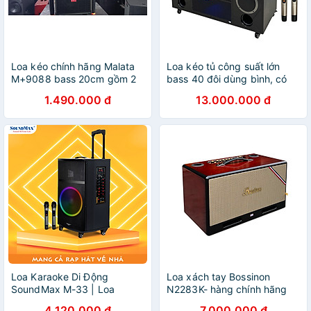
Loa kéo chính hãng Malata
Loa kéo tủ công suất lớn
M+9088 bass 20cm gồm 2
bass 40 đôi dùng bình, có
micro độc quyền tại Việt
đèn leb thương hiệu
1.490.000 đ
13.000.000 đ
Nam
Bossinon N8119K- công suất
2.400w- Hàng Chính Hãng
Loa Karaoke Di Động
Loa xách tay Bossinon
SoundMax M-33 | Loa
N2283K- hàng chính hãng
Bluetooth SoundMax M33|
4.120.000 đ
7.000.000 đ