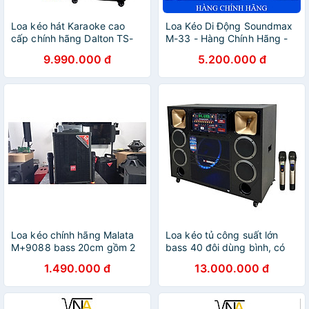
Loa kéo hát Karaoke cao
Loa Kéo Di Động Soundmax
cấp chính hãng Dalton TS-
M-33 - Hàng Chính Hãng -
15G700X (700W, Bass
Bảo hành 12 tháng
9.990.000 đ
5.200.000 đ
40cm)
Loa kéo chính hãng Malata
Loa kéo tủ công suất lớn
M+9088 bass 20cm gồm 2
bass 40 đôi dùng bình, có
micro độc quyền tại Việt
đèn leb thương hiệu
1.490.000 đ
13.000.000 đ
Nam
Bossinon N8119K- công suất
2.400w- Hàng Chính Hãng