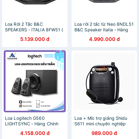
Loa Rời 2 Tấc B&C
Loa rời 2 tấc từ Neo 8NDL51
SPEAKERS - ITALIA 8FW51 (
B&C Speaker Italia - Hàng
1 cái) – Hàng Chính Hãng
Chính Hãng
5.139.000 đ
4.990.000 đ
Loa Logitech G560
Loa + Mic trợ giảng Shidu
LIGHTSYNC - Hàng Chính
S611 mini chuyên nghiệp
Hãng - Bảo Hành 12 Tháng
(bản ko dây) - Hàng nhập
4.158.000 đ
989.000 đ
[Lỗi 1 đổi 1]
khẩu