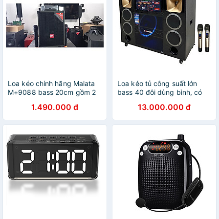
Loa kéo chính hãng Malata
Loa kéo tủ công suất lớn
M+9088 bass 20cm gồm 2
bass 40 đôi dùng bình, có
micro độc quyền tại Việt
đèn leb thương hiệu
1.490.000 đ
13.000.000 đ
Nam
Bossinon N8119K- công suất
2.400w- Hàng Chính Hãng