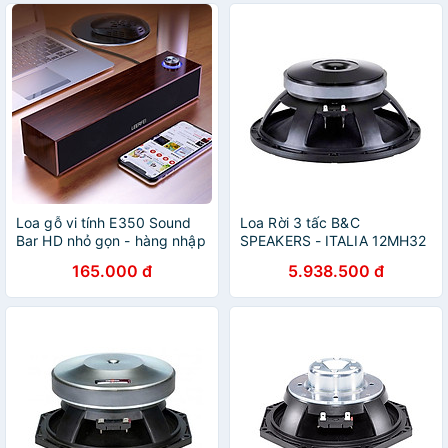
Loa gỗ vi tính E350 Sound
Loa Rời 3 tấc B&C
Bar HD nhỏ gọn - hàng nhập
SPEAKERS - ITALIA 12MH32
khẩu
(1 cái) – Hàng Chính Hãng
165.000 đ
5.938.500 đ