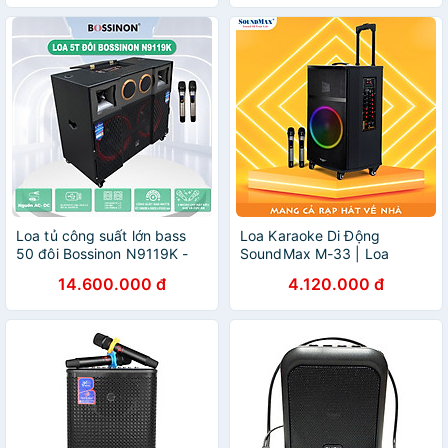
Loa tủ công suất lớn bass
Loa Karaoke Di Động
50 đôi Bossinon N9119K -
SoundMax M-33 | Loa
Công suất 3000W - Hàng
Bluetooth SoundMax M33|
14.600.000 đ
4.120.000 đ
Chính Hãng
Trolley Speaker | Công suất
100W, Bass 12" | Hỗ trợ
USB, Thẻ Nhớ TF, Đèn LED
RGB | Tặng 2 Micro Không
Dây | Ngõ Vào Guitar - Hàng
Chính Hãng