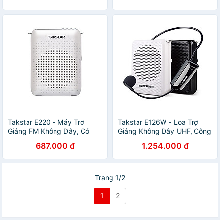
Guitar Acoustic - Hàng chính
hãng
Takstar E220 - Máy Trợ
Takstar E126W - Loa Trợ
Giảng FM Không Dây, Có
Giảng Không Dây UHF, Công
Bluetooth, Loa Công Suất
Suất 8W Cho Giảng Dạy,
687.000 đ
1.254.000 đ
8w, Thời Lượng Pin 10h -
Bán Hàng, Tour Du Lịch -
Hàng Chính Hãng
Hàng Chính Hãng
Trang 1/2
1
2