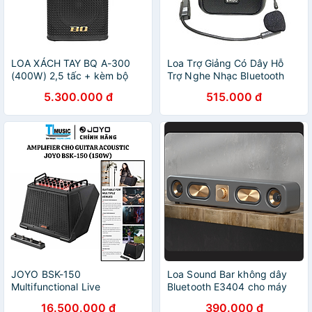
LOA XÁCH TAY BQ A-300
Loa Trợ Giảng Có Dây Hỗ
(400W) 2,5 tấc + kèm bộ
Trợ Nghe Nhạc Bluetooth
Micro không dây - Hàng
5.0 SHIDU SD-M100 - Hàng
5.300.000 đ
515.000 đ
chính hãng
Chính Hãng
JOYO BSK-150
Loa Sound Bar không dây
Multifunctional Live
Bluetooth E3404 cho máy
Streaming 150W Acoustic
tính, laptop, điện thoại, máy
16.500.000 đ
390.000 đ
Amplifier - Loa Amply cho
tính bảng hàng nhập khẩu