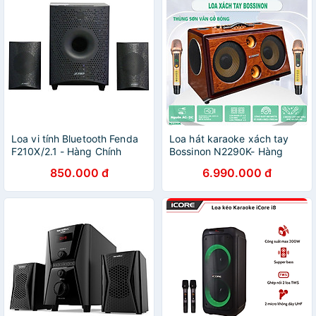
Loa vi tính Bluetooth Fenda
Loa hát karaoke xách tay
F210X/2.1 - Hàng Chính
Bossinon N2290K- Hàng
Hãng
chính Hãng
850.000 đ
6.990.000 đ