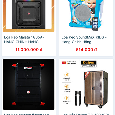
Loa kéo Malata 1805A-
Loa Kéo SoundMaX KIDS -
HÀNG CHÍNH HÃNG
Hàng Chính Hãng
11.000.000 đ
514.000 đ
Loa kéo chuyên livestream
Loa kéo Dalton TS-12G380N