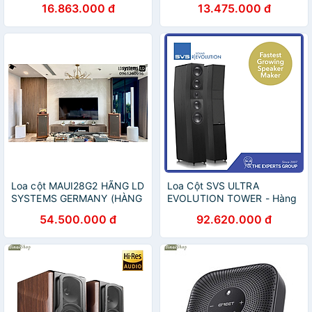
16.863.000 đ
13.475.000 đ
Loa cột MAUI28G2 HÃNG LD
Loa Cột SVS ULTRA
SYSTEMS GERMANY (HÀNG
EVOLUTION TOWER - Hàng
CHÍNH HÃNG )
chính hãng / Hàng nhập
54.500.000 đ
92.620.000 đ
khẩu