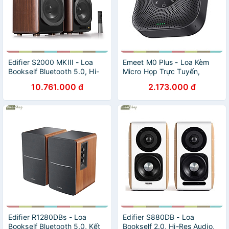
Edifier S2000 MKIII - Loa
Emeet M0 Plus - Loa Kèm
Bookself Bluetooth 5.0, Hi-
Micro Họp Trực Tuyến,
Res AUDIO, Công Suất
VoiceIA 4.2, Bluetooth 5.0,
10.761.000 đ
2.173.000 đ
130W - Hàng chính hãng
Âm Thanh Full Duplex Cho
Nhóm 8 Người - Hàng chính
hãng
Edifier R1280DBs - Loa
Edifier S880DB - Loa
Bookself Bluetooth 5.0, Kết
Bookself 2.0, Hi-Res Audio,