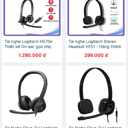
Tai nghe Logitech H570e
Tai nghe Logitech Stereo
Thiết kế On-ear gọn nhẹ,
Headset H151 - Hàng Chính
Tích hợp bộ điều khiển trên
Hãng
1.280.000 đ
299.000 đ
dây - Hàng Chính Hãng -
Bảo Hành 24 Tháng
Tai Nghe Chụp Tai Logitech
Tai Nghe Chụp Tai Logitech